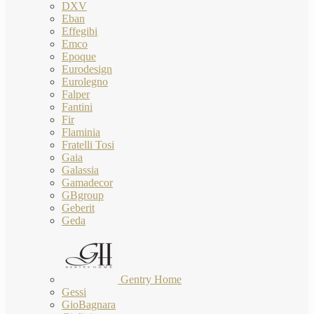
DXV
Eban
Effegibi
Emco
Epoque
Eurodesign
Eurolegno
Falper
Fantini
Fir
Flaminia
Fratelli Tosi
Gaia
Galassia
Gamadecor
GBgroup
Geberit
Geda
Gentry Home
Gessi
GioBagnara