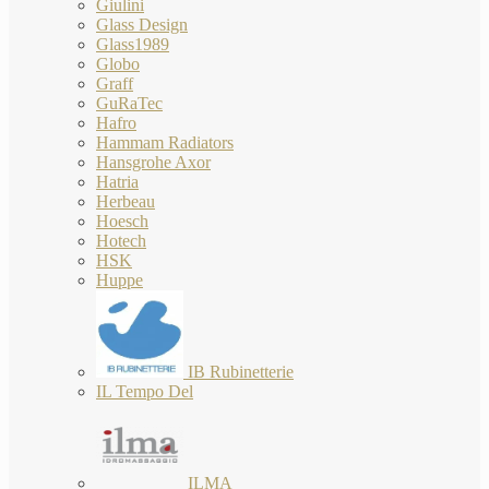
Giulini
Glass Design
Glass1989
Globo
Graff
GuRaTec
Hafro
Hammam Radiators
Hansgrohe Axor
Hatria
Herbeau
Hoesch
Hotech
HSK
Huppe
IB Rubinetterie
IL Tempo Del
ILMA