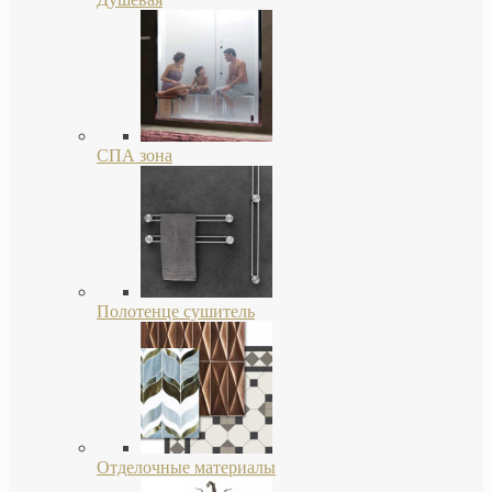
СПА зона
Полотенце сушитель
Отделочные материалы