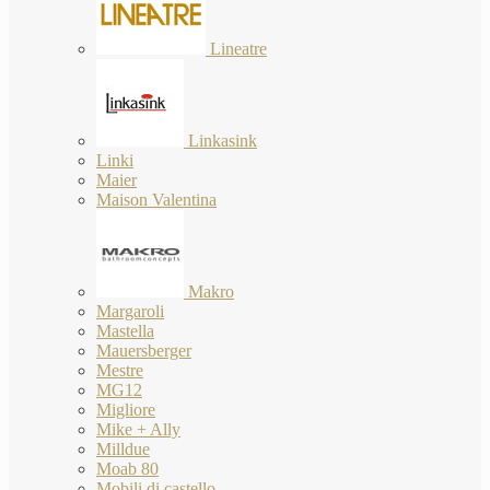
Lineatre
Linkasink
Linki
Maier
Maison Valentina
Makro
Margaroli
Mastella
Mauersberger
Mestre
MG12
Migliore
Mike + Ally
Milldue
Moab 80
Mobili di castello