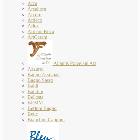
Arca
Arcahorn
Arcom
Ardeco
Arlex
Armani Roca
ArtCeram
Atlantis Porcelain Art
Azzurra
Bagno Associati
Bagno Sasso
Baldi
Bandini
Bellosta
BEMM
Berloni Bagno
Bette
Bianchini Capponi