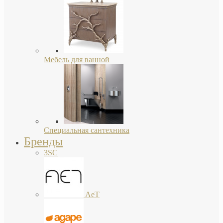
Мебель для ванной
Специальная сантехника
Бренды
3SC
AeT