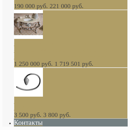
190 000 руб.
221 000 руб.
Gondola GAIA консоль 140 см для ванной в
стиле барокко, из массива дерева, светло
коричневый матовый окрас + серебро
1 250 000 руб.
1 719 501 руб.
Khala Colombo аксессуары (серия) В
НАЛИЧИИ
3 500 руб.
3 800 руб.
Контакты