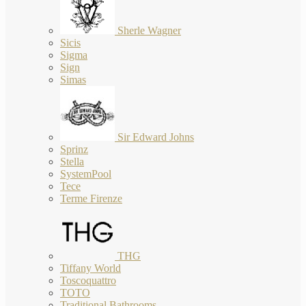
Sherle Wagner
Sicis
Sigma
Sign
Simas
Sir Edward Johns
Sprinz
Stella
SystemPool
Tece
Terme Firenze
THG
Tiffany World
Toscoquattro
TOTO
Traditional Bathrooms