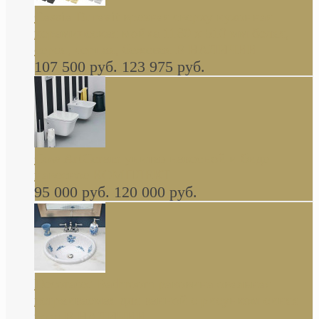
Cassia Duravit врезная сверху кухонная
керамическая мойка 1160 x 510 мм белая,
серая, черная, бежевая В НАЛИЧИИ
107 500 руб.
123 975 руб.
Cow ArtCeram унитаз навесной и биде
навесное КОМПЛЕКТ
95 000 руб.
120 000 руб.
Decorated Bathroom раковина овальная
встраиваемая для ванной с рисунком синяя
роза В НАЛИЧИИ