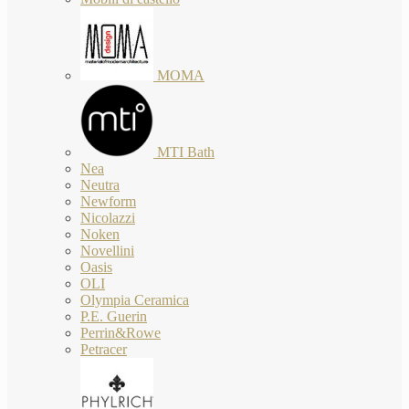
MOMA
MTI Bath
Nea
Neutra
Newform
Nicolazzi
Noken
Novellini
Oasis
OLI
Olympia Ceramica
P.E. Guerin
Perrin&Rowe
Petracer