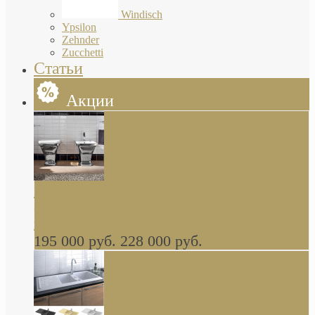
Windisch
Ypsilon
Zehnder
Zucchetti
Статьи
Акции
Butterfly Scarabeo КОМПЛЕКТ санфаянса
(унитаз и биде) напольные снаружи декор
глянцевая платина В НАЛИЧИИ
195 000 руб.
228 000 руб.