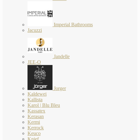
Imperial Bathrooms
Jacuzzi
Jandelle
JEE-O
Jorger
Kaldewei
Kallista
Karol | Blu Bleu
Kassatex
Kerasan
Kermi
Kerrock
Keuco
Knief