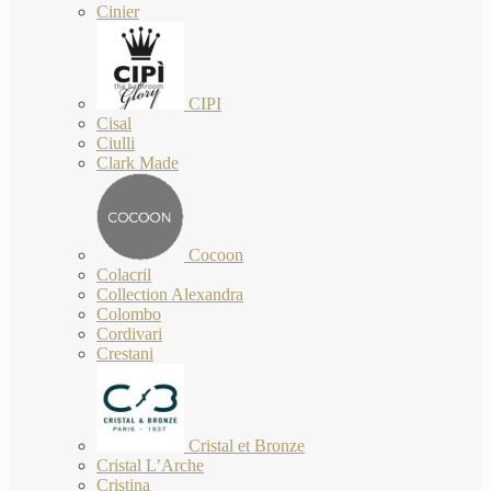
Cinier
CIPI
Cisal
Ciulli
Clark Made
Cocoon
Colacril
Collection Alexandra
Colombo
Cordivari
Crestani
Cristal et Bronze
Cristal L’Arche
Cristina