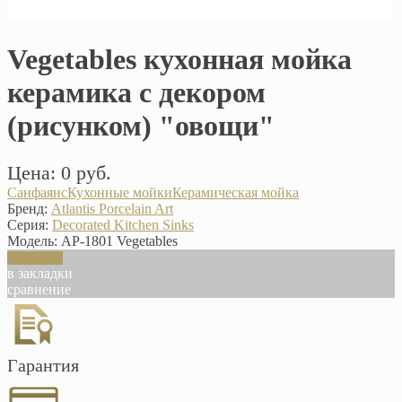
Vegetables кухонная мойка
керамика с декором
(рисунком) "овощи"
Цена: 0 руб.
Санфаянс
Кухонные мойки
Керамическая мойка
Бренд:
Atlantis Porcelain Art
Серия:
Decorated Kitchen Sinks
Модель:
AP-1801 Vegetables
В корзину
в закладки
сравнение
Гарантия