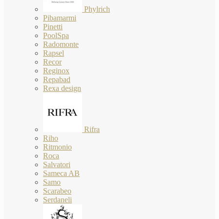
Phylrich
Pibamarmi
Pinetti
PoolSpa
Radomonte
Rapsel
Recor
Reginox
Repabad
Rexa design
Rifra
Riho
Ritmonio
Roca
Salvatori
Sameca AB
Samo
Scarabeo
Serdaneli