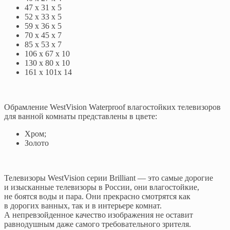
47 x 31 x 5
52 х 33 х 5
59 x 36 x 5
70 x 45 x 7
85 x 53 x 7
106 x 67 x 10
130 x 80 x 10
161 x 101x 14
Обрамление WestVision Waterproof влагостойких телевизоров
для ванной комнаты представлены в цвете:
Хром;
Золото
Телевизоры WestVision серии Brilliant — это самые дорогие
и изысканные телевизоры в России, они влагостойкие,
не боятся воды и пара. Они прекрасно смотрятся как
в дорогих ванных, так и в интерьере комнат.
А непревзойденное качество изображения не оставит
равнодушным даже самого требовательного зрителя.