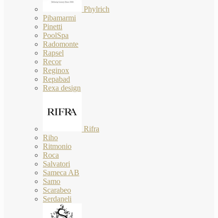
Phylrich
Pibamarmi
Pinetti
PoolSpa
Radomonte
Rapsel
Recor
Reginox
Repabad
Rexa design
Rifra
Riho
Ritmonio
Roca
Salvatori
Sameca AB
Samo
Scarabeo
Serdaneli