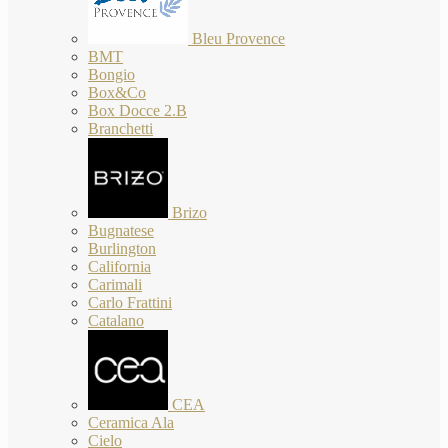
Bleu Provence
BMT
Bongio
Box&Co
Box Docce 2.B
Branchetti
Brizo
Bugnatese
Burlington
California
Carimali
Carlo Frattini
Catalano
CEA
Ceramica Ala
Cielo