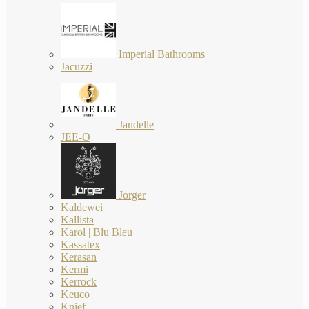
Imperial Bathrooms
Jacuzzi
Jandelle
JEE-O
Jorger
Kaldewei
Kallista
Karol | Blu Bleu
Kassatex
Kerasan
Kermi
Kerrock
Keuco
Knief