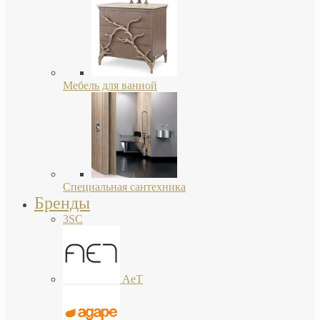
Мебель для ванной
Специальная сантехника
Бренды
3SC
AeT