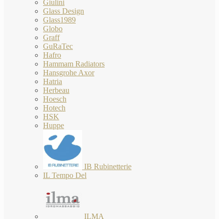
Giulini
Glass Design
Glass1989
Globo
Graff
GuRaTec
Hafro
Hammam Radiators
Hansgrohe Axor
Hatria
Herbeau
Hoesch
Hotech
HSK
Huppe
IB Rubinetterie
IL Tempo Del
ILMA