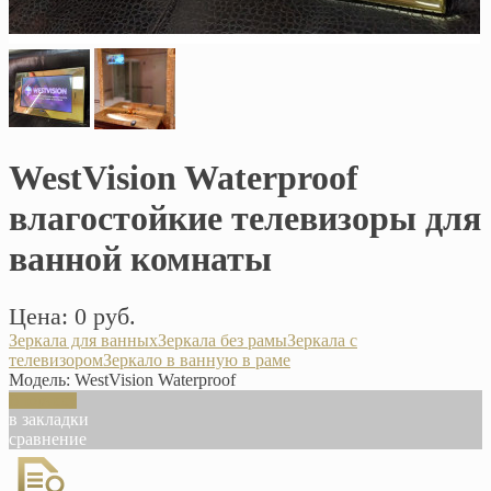
WestVision Waterproof
влагостойкие телевизоры для
ванной комнаты
Цена: 0 руб.
Зеркала для ванных
Зеркала без рамы
Зеркала с
телевизором
Зеркало в ванную в раме
Модель:
WestVision Waterproof
В корзину
в закладки
сравнение