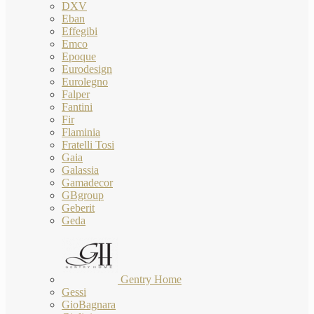
DXV
Eban
Effegibi
Emco
Epoque
Eurodesign
Eurolegno
Falper
Fantini
Fir
Flaminia
Fratelli Tosi
Gaia
Galassia
Gamadecor
GBgroup
Geberit
Geda
Gentry Home
Gessi
GioBagnara