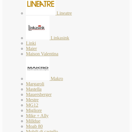
Lineatre
Linkasink
Linki
Maier
Maison Valentina
Makro
Margaroli
Mastella
Mauersberger
Mestre
MG12
Migliore
Mike + Ally
Milldue
Moab 80
Mobili di castello