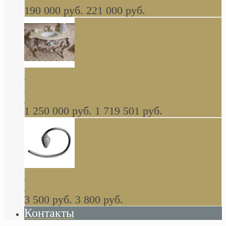
190 000 руб.
221 000 руб.
Gondola GAIA консоль 140 см для ванной в
стиле барокко, из массива дерева, светло
коричневый матовый окрас + серебро
1 250 000 руб.
1 719 501 руб.
Khala Colombo аксессуары (серия) В
НАЛИЧИИ
3 500 руб.
3 800 руб.
Контакты