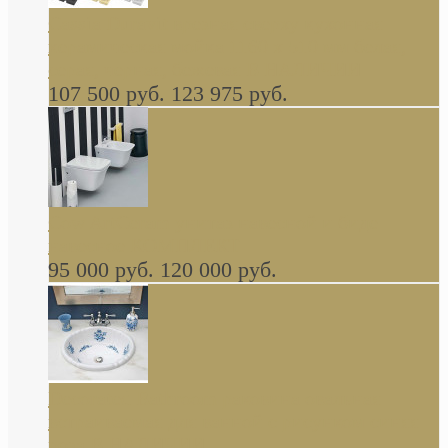
Cassia Duravit врезная сверху кухонная
керамическая мойка 1160 x 510 мм белая,
серая, черная, бежевая В НАЛИЧИИ
107 500 руб.
123 975 руб.
Cow ArtCeram унитаз навесной и биде
навесное КОМПЛЕКТ
95 000 руб.
120 000 руб.
Decorated Bathroom раковина овальная
встраиваемая для ванной с рисунком синяя
роза В НАЛИЧИИ