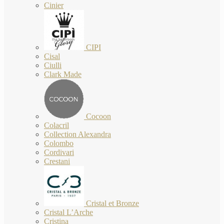
Cinier
CIPI
Cisal
Ciulli
Clark Made
Cocoon
Colacril
Collection Alexandra
Colombo
Cordivari
Crestani
Cristal et Bronze
Cristal L’Arche
Cristina