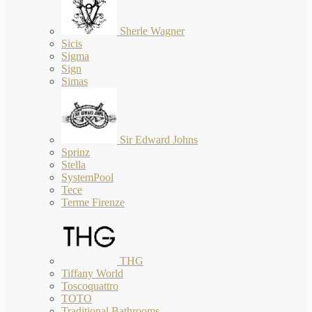
Sherle Wagner
Sicis
Sigma
Sign
Simas
Sir Edward Johns
Sprinz
Stella
SystemPool
Tece
Terme Firenze
THG
Tiffany World
Toscoquattro
TOTO
Traditional Bathrooms