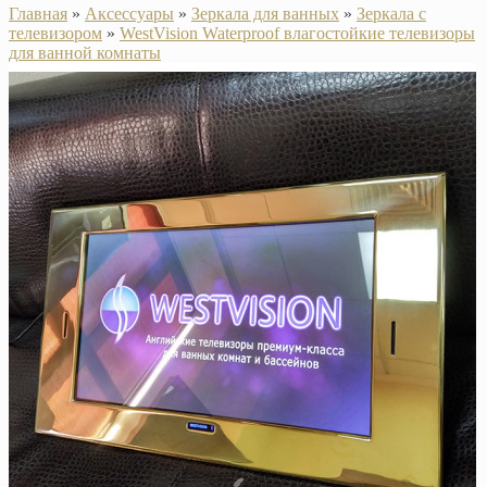
Главная
»
Аксессуары
»
Зеркала для ванных
»
Зеркала с
телевизором
»
WestVision Waterproof влагостойкие телевизоры
для ванной комнаты