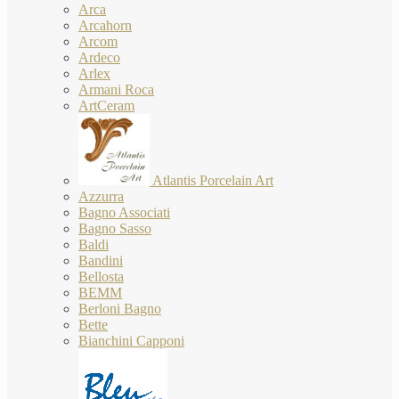
Arca
Arcahorn
Arcom
Ardeco
Arlex
Armani Roca
ArtCeram
Atlantis Porcelain Art
Azzurra
Bagno Associati
Bagno Sasso
Baldi
Bandini
Bellosta
BEMM
Berloni Bagno
Bette
Bianchini Capponi