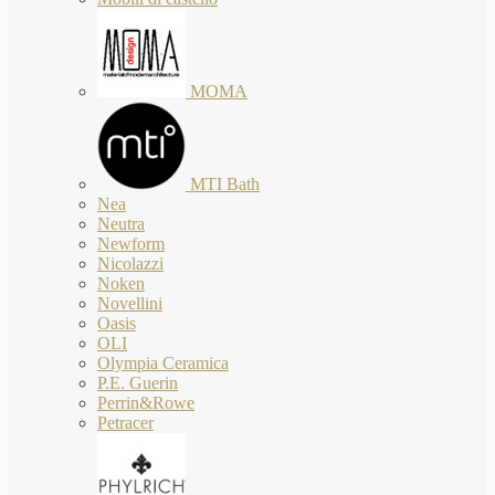
MOMA
MTI Bath
Nea
Neutra
Newform
Nicolazzi
Noken
Novellini
Oasis
OLI
Olympia Ceramica
P.E. Guerin
Perrin&Rowe
Petracer