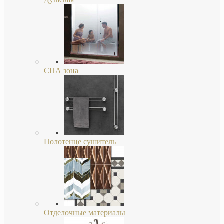
СПА зона
Полотенце сушитель
Отделочные материалы