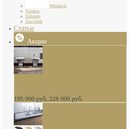
Windisch
Ypsilon
Zehnder
Zucchetti
Статьи
Акции
Butterfly Scarabeo КОМПЛЕКТ санфаянса
(унитаз и биде) напольные снаружи декор
глянцевая платина В НАЛИЧИИ
195 000 руб.
228 000 руб.