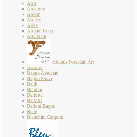
Arca
Arcahorn
Arcom
Ardeco
Arlex
Armani Roca
ArtCeram
Atlantis Porcelain Art
Azzurra
Bagno Associati
Bagno Sasso
Baldi
Bandini
Bellosta
BEMM
Berloni Bagno
Bette
Bianchini Capponi