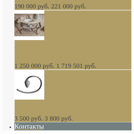
190 000 руб.
221 000 руб.
Gondola GAIA консоль 140 см для ванной в
стиле барокко, из массива дерева, светло
коричневый матовый окрас + серебро
1 250 000 руб.
1 719 501 руб.
Khala Colombo аксессуары (серия) В
НАЛИЧИИ
3 500 руб.
3 800 руб.
Контакты