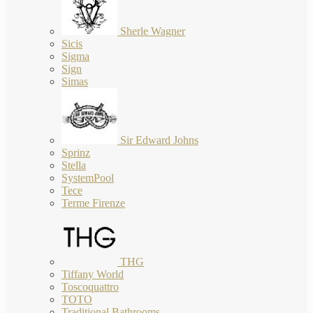
Sherle Wagner
Sicis
Sigma
Sign
Simas
Sir Edward Johns
Sprinz
Stella
SystemPool
Tece
Terme Firenze
THG
Tiffany World
Toscoquattro
TOTO
Traditional Bathrooms