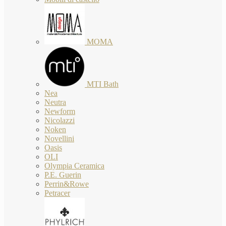
MOMA
MTI Bath
Nea
Neutra
Newform
Nicolazzi
Noken
Novellini
Oasis
OLI
Olympia Ceramica
P.E. Guerin
Perrin&Rowe
Petracer