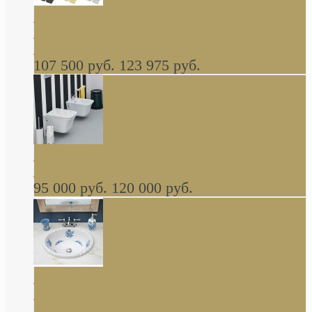
Cassia Duravit врезная сверху кухонная
керамическая мойка 1160 x 510 мм белая,
серая, черная, бежевая В НАЛИЧИИ
107 500 руб.
123 975 руб.
Cow ArtCeram унитаз навесной и биде
навесное КОМПЛЕКТ
95 000 руб.
120 000 руб.
Decorated Bathroom раковина овальная
встраиваемая для ванной с рисунком синяя
роза В НАЛИЧИИ