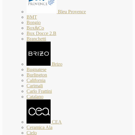
Bleu Provence
BMT
Bongio
Box&Co
Box Docce 2.B
Branchetti
Brizo
Bugnatese
Burlington
California
Carimali
Carlo Frattini
Catalano
CEA
Ceramica Ala
Cielo