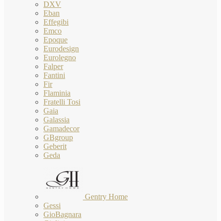
DXV
Eban
Effegibi
Emco
Epoque
Eurodesign
Eurolegno
Falper
Fantini
Fir
Flaminia
Fratelli Tosi
Gaia
Galassia
Gamadecor
GBgroup
Geberit
Geda
Gentry Home
Gessi
GioBagnara