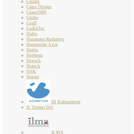
Giulini
Glass Design
Glass1989
Globo
Graff
GuRaTec
Hafro
Hammam Radiators
Hansgrohe Axor
Hatria
Herbeau
Hoesch
Hotech
HSK
Huppe
IB Rubinetterie
IL Tempo Del
ILMA