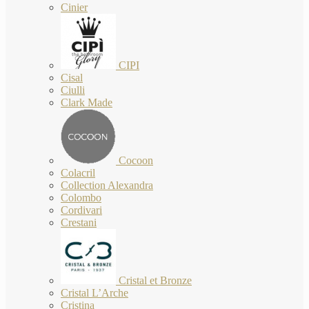
Cinier
CIPI
Cisal
Ciulli
Clark Made
Cocoon
Colacril
Collection Alexandra
Colombo
Cordivari
Crestani
Cristal et Bronze
Cristal L’Arche
Cristina