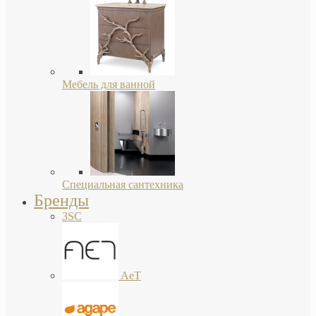
Мебель для ванной
Специальная сантехника
Бренды
3SC
AeT