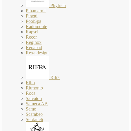
Phylrich
Pibamarmi
Pinetti
PoolSpa
Radomonte
Rapsel
Recor
Reginox
Repabad
Rexa design
Rifra
Riho
Ritmonio
Roca
Salvatori
Sameca AB
Samo
Scarabeo
Serdaneli