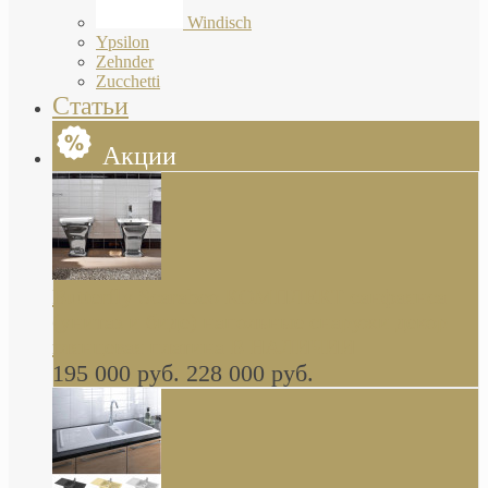
Windisch
Ypsilon
Zehnder
Zucchetti
Статьи
Акции
Butterfly Scarabeo КОМПЛЕКТ санфаянса
(унитаз и биде) напольные снаружи декор
глянцевая платина В НАЛИЧИИ
195 000 руб.
228 000 руб.