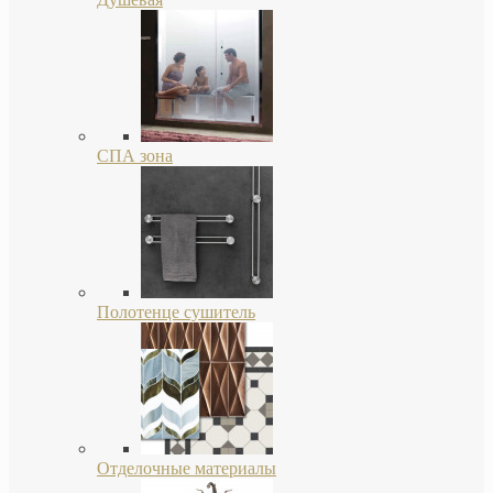
СПА зона
Полотенце сушитель
Отделочные материалы