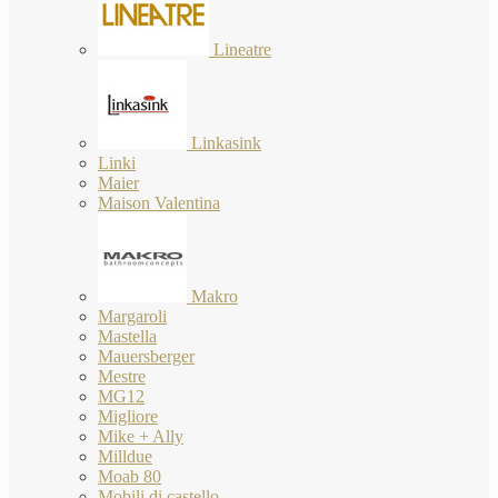
Lineatre
Linkasink
Linki
Maier
Maison Valentina
Makro
Margaroli
Mastella
Mauersberger
Mestre
MG12
Migliore
Mike + Ally
Milldue
Moab 80
Mobili di castello