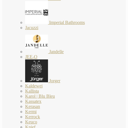
Imperial Bathrooms
Jacuzzi
Jandelle
JEE-O
Jorger
Kaldewei
Kallista
Karol | Blu Bleu
Kassatex
Kerasan
Kermi
Kerrock
Keuco
Knief