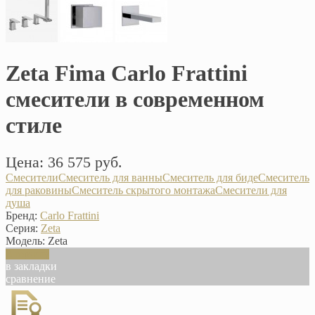
Zeta Fima Carlo Frattini
смесители в современном
стиле
Цена: 36 575 руб.
Смесители
Смеситель для ванны
Смеситель для биде
Смеситель
для раковины
Смеситель скрытого монтажа
Смесители для
душа
Бренд:
Carlo Frattini
Серия:
Zeta
Модель:
Zeta
В корзину
в закладки
сравнение