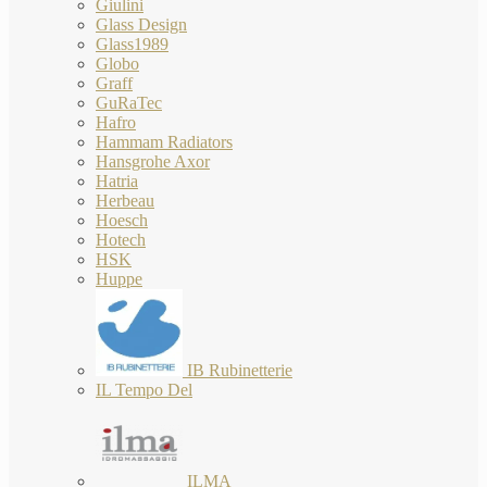
Giulini
Glass Design
Glass1989
Globo
Graff
GuRaTec
Hafro
Hammam Radiators
Hansgrohe Axor
Hatria
Herbeau
Hoesch
Hotech
HSK
Huppe
IB Rubinetterie
IL Tempo Del
ILMA