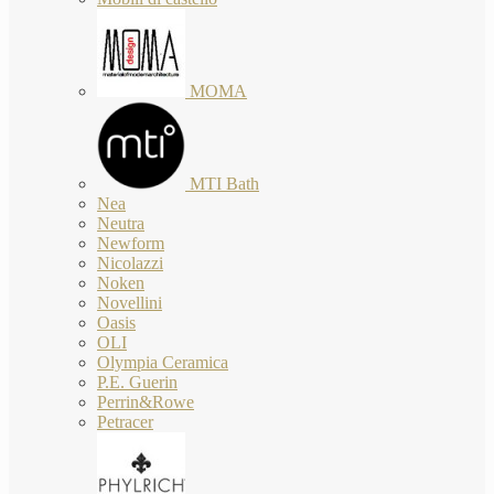
MOMA
MTI Bath
Nea
Neutra
Newform
Nicolazzi
Noken
Novellini
Oasis
OLI
Olympia Ceramica
P.E. Guerin
Perrin&Rowe
Petracer