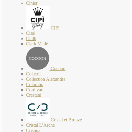
Cinier
CIPI
Cisal
Ciulli
Clark Made
Cocoon
Colacril
Collection Alexandra
Colombo
Cordivari
Crestani
Cristal et Bronze
Cristal L’Arche
Cristina