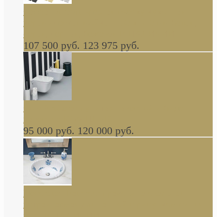
Cassia Duravit врезная сверху кухонная
керамическая мойка 1160 x 510 мм белая,
серая, черная, бежевая В НАЛИЧИИ
107 500 руб.
123 975 руб.
Cow ArtCeram унитаз навесной и биде
навесное КОМПЛЕКТ
95 000 руб.
120 000 руб.
Decorated Bathroom раковина овальная
встраиваемая для ванной с рисунком синяя
роза В НАЛИЧИИ