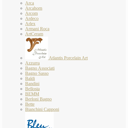
Arca
Arcahorn
Arcom
Ardeco
Arlex
Armani Roca
ArtCeram
Atlantis Porcelain Art
Azzurra
Bagno Associati
Bagno Sasso
Baldi
Bandini
Bellosta
BEMM
Berloni Bagno
Bette
Bianchini Capponi