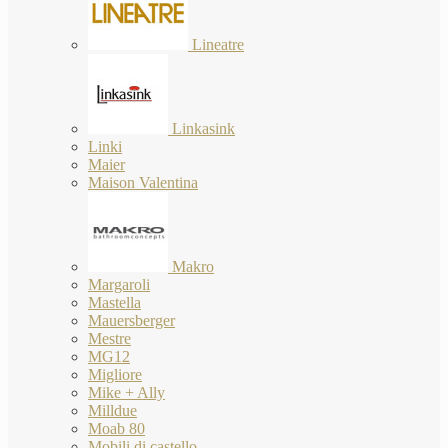
Lineatre
Linkasink
Linki
Maier
Maison Valentina
Makro
Margaroli
Mastella
Mauersberger
Mestre
MG12
Migliore
Mike + Ally
Milldue
Moab 80
Mobili di castello