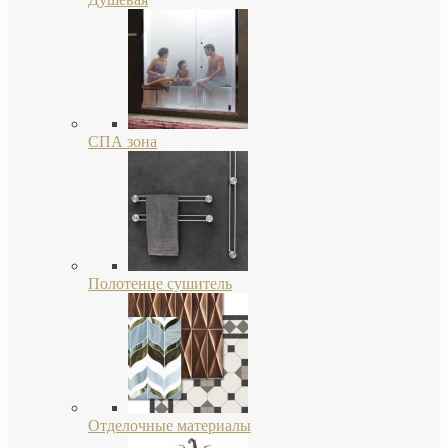
СПА зона
Полотенце сушитель
Отделочные материалы