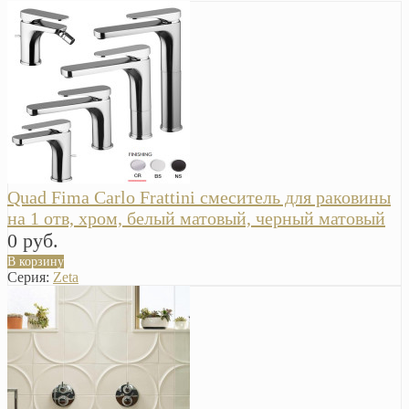
Quad Fima Carlo Frattini смеситель для раковины
на 1 отв, хром, белый матовый, черный матовый
0 руб.
В корзину
Серия:
Zeta