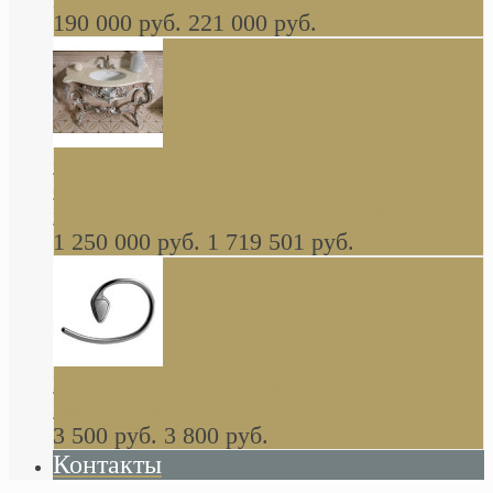
190 000 руб.
221 000 руб.
Gondola GAIA консоль 140 см для ванной в
стиле барокко, из массива дерева, светло
коричневый матовый окрас + серебро
1 250 000 руб.
1 719 501 руб.
Khala Colombo аксессуары (серия) В
НАЛИЧИИ
3 500 руб.
3 800 руб.
Контакты