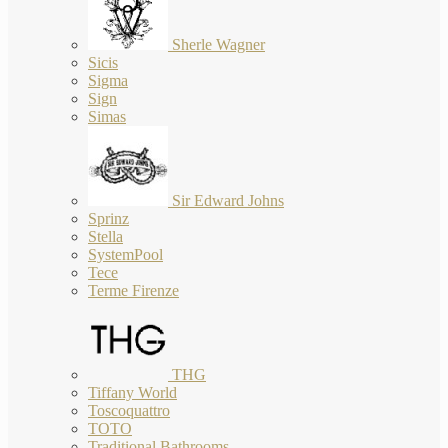
Sherle Wagner
Sicis
Sigma
Sign
Simas
Sir Edward Johns
Sprinz
Stella
SystemPool
Tece
Terme Firenze
THG
Tiffany World
Toscoquattro
TOTO
Traditional Bathrooms