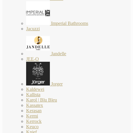
Imperial Bathrooms
Jacuzzi
Jandelle
JEE-O
Jorger
Kaldewei
Kallista
Karol | Blu Bleu
Kassatex
Kerasan
Kermi
Kerrock
Keuco
Knief