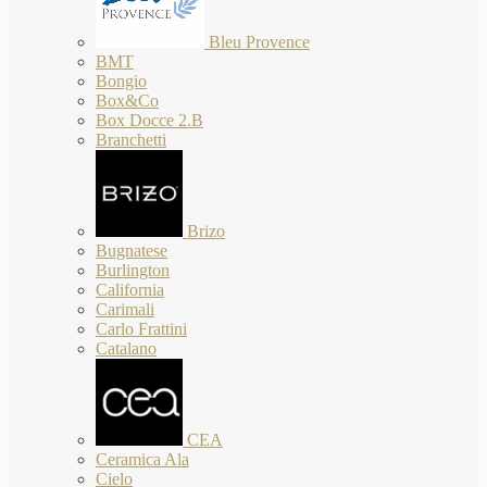
Bleu Provence
BMT
Bongio
Box&Co
Box Docce 2.B
Branchetti
Brizo
Bugnatese
Burlington
California
Carimali
Carlo Frattini
Catalano
CEA
Ceramica Ala
Cielo