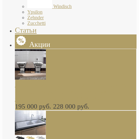
Windisch
Ypsilon
Zehnder
Zucchetti
Статьи
Акции
Butterfly Scarabeo КОМПЛЕКТ санфаянса
(унитаз и биде) напольные снаружи декор
глянцевая платина В НАЛИЧИИ
195 000 руб.
228 000 руб.