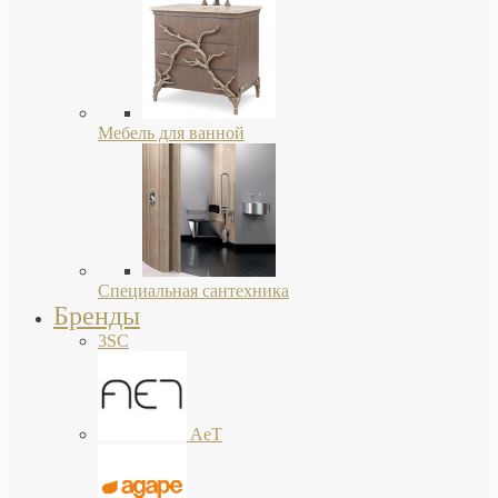
Мебель для ванной
Специальная сантехника
Бренды
3SC
AeT