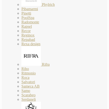
Phylrich
Pibamarmi
Pinetti
PoolSpa
Radomonte
Rapsel
Recor
Reginox
Repabad
Rexa design
Rifra
Riho
Ritmonio
Roca
Salvatori
Sameca AB
Samo
Scarabeo
Serdaneli