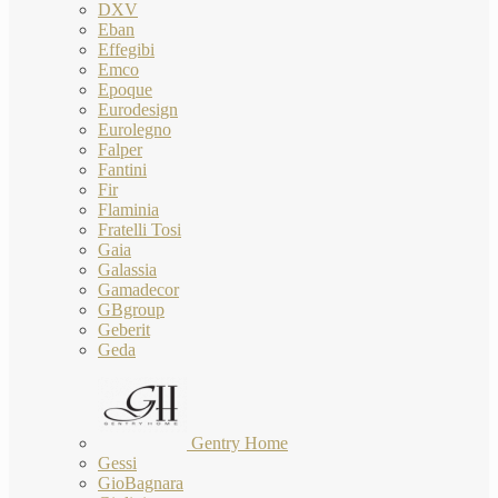
DXV
Eban
Effegibi
Emco
Epoque
Eurodesign
Eurolegno
Falper
Fantini
Fir
Flaminia
Fratelli Tosi
Gaia
Galassia
Gamadecor
GBgroup
Geberit
Geda
Gentry Home
Gessi
GioBagnara