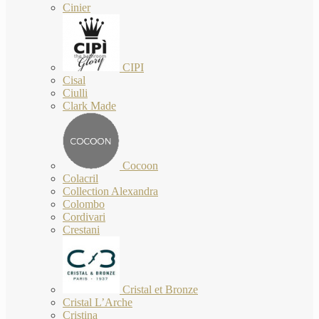
Cinier
CIPI
Cisal
Ciulli
Clark Made
Cocoon
Colacril
Collection Alexandra
Colombo
Cordivari
Crestani
Cristal et Bronze
Cristal L’Arche
Cristina