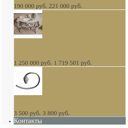
190 000 руб.
221 000 руб.
Gondola GAIA консоль 140 см для ванной в
стиле барокко, из массива дерева, светло
коричневый матовый окрас + серебро
1 250 000 руб.
1 719 501 руб.
Khala Colombo аксессуары (серия) В
НАЛИЧИИ
3 500 руб.
3 800 руб.
Контакты