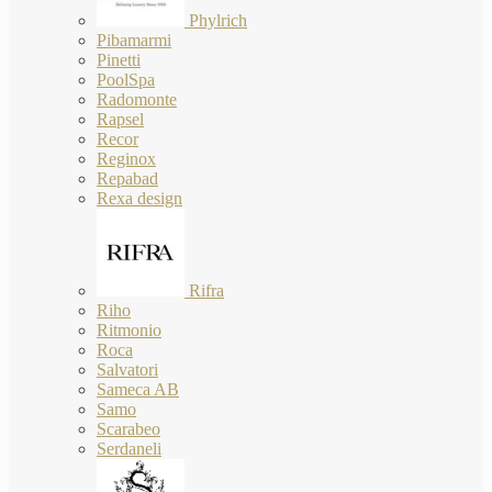
Phylrich
Pibamarmi
Pinetti
PoolSpa
Radomonte
Rapsel
Recor
Reginox
Repabad
Rexa design
Rifra
Riho
Ritmonio
Roca
Salvatori
Sameca AB
Samo
Scarabeo
Serdaneli