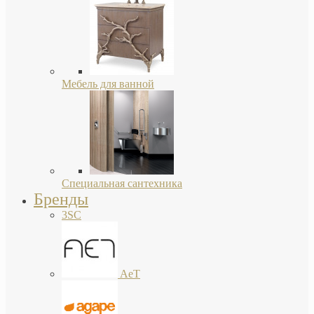
Мебель для ванной
Специальная сантехника
Бренды
3SC
AeT