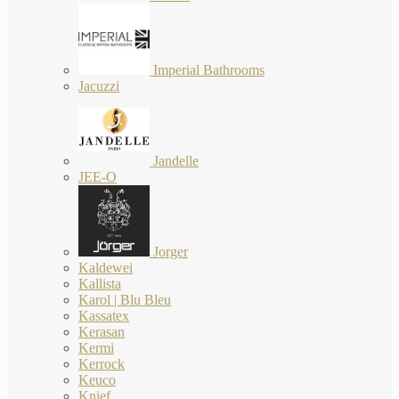
Imperial Bathrooms
Jacuzzi
Jandelle
JEE-O
Jorger
Kaldewei
Kallista
Karol | Blu Bleu
Kassatex
Kerasan
Kermi
Kerrock
Keuco
Knief