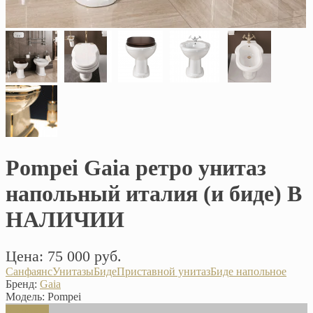
Pompei Gaia ретро унитаз
напольный италия (и биде) В
НАЛИЧИИ
Цена: 75 000 руб.
Санфаянс
Унитазы
Биде
Приставной унитаз
Биде напольное
Бренд:
Gaia
Модель:
Pompei
В корзину