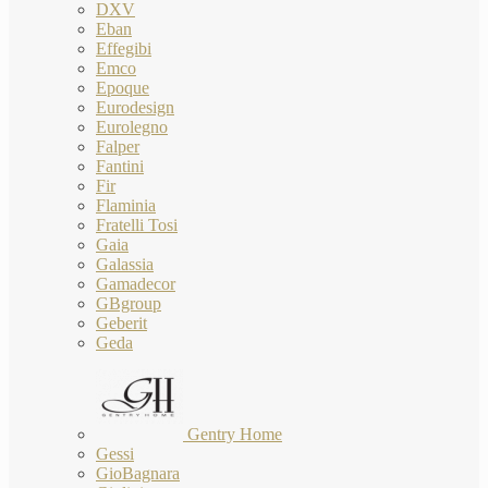
DXV
Eban
Effegibi
Emco
Epoque
Eurodesign
Eurolegno
Falper
Fantini
Fir
Flaminia
Fratelli Tosi
Gaia
Galassia
Gamadecor
GBgroup
Geberit
Geda
Gentry Home
Gessi
GioBagnara