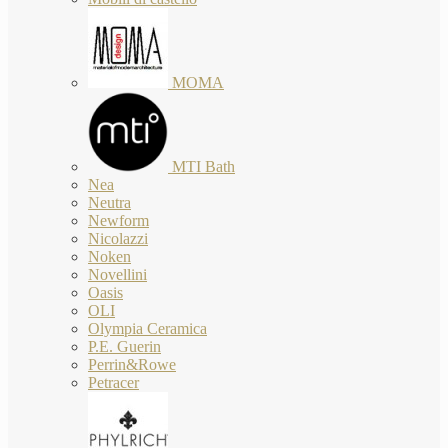
MOMA
MTI Bath
Nea
Neutra
Newform
Nicolazzi
Noken
Novellini
Oasis
OLI
Olympia Ceramica
P.E. Guerin
Perrin&Rowe
Petracer