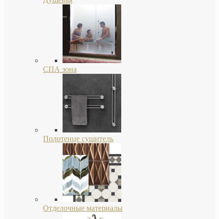
СПА зона
Полотенце сушитель
Отделочные материалы