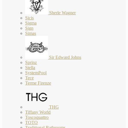
Sherle Wagner
Sicis
Sigma
Sign
Simas
Sir Edward Johns
Sprinz
Stella
SystemPool
Tece
Terme Firenze
THG
Tiffany World
Toscoquattro
TOTO
Traditional Bathrooms