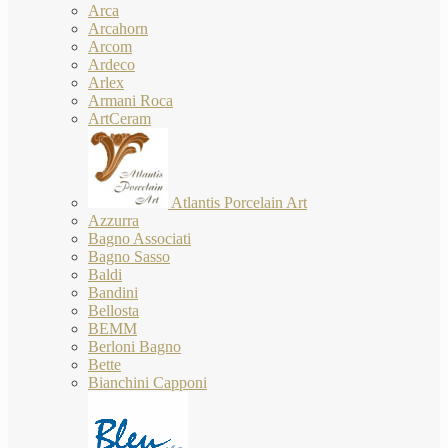
Arca
Arcahorn
Arcom
Ardeco
Arlex
Armani Roca
ArtCeram
Atlantis Porcelain Art
Azzurra
Bagno Associati
Bagno Sasso
Baldi
Bandini
Bellosta
BEMM
Berloni Bagno
Bette
Bianchini Capponi