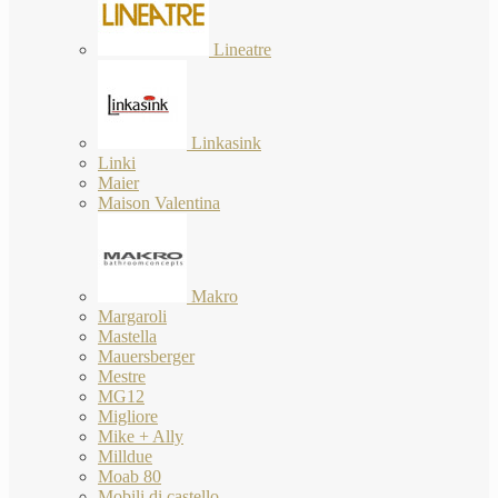
Lineatre
Linkasink
Linki
Maier
Maison Valentina
Makro
Margaroli
Mastella
Mauersberger
Mestre
MG12
Migliore
Mike + Ally
Milldue
Moab 80
Mobili di castello