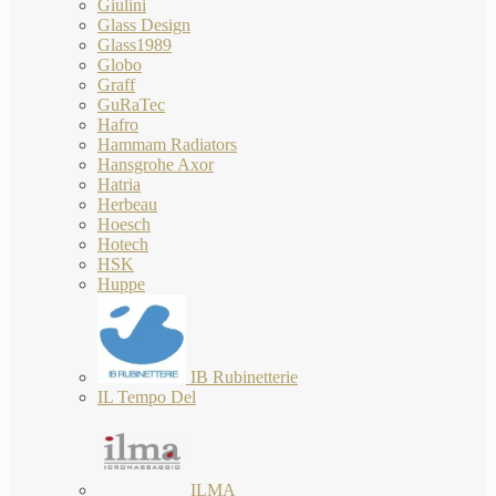
Giulini
Glass Design
Glass1989
Globo
Graff
GuRaTec
Hafro
Hammam Radiators
Hansgrohe Axor
Hatria
Herbeau
Hoesch
Hotech
HSK
Huppe
IB Rubinetterie
IL Tempo Del
ILMA