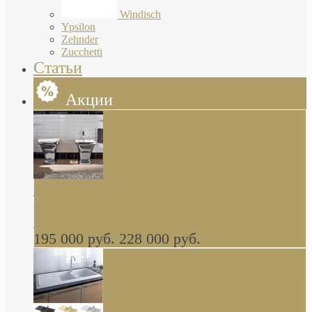
Windisch
Ypsilon
Zehnder
Zucchetti
Статьи
Акции
Butterfly Scarabeo КОМПЛЕКТ санфаянса
(унитаз и биде) напольные снаружи декор
глянцевая платина В НАЛИЧИИ
195 000 руб.
228 000 руб.