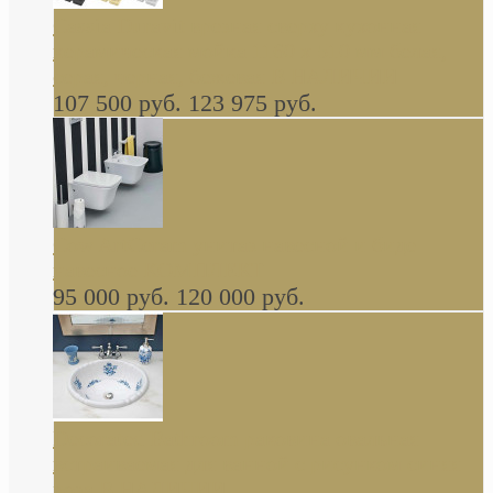
Cassia Duravit врезная сверху кухонная
керамическая мойка 1160 x 510 мм белая,
серая, черная, бежевая В НАЛИЧИИ
107 500 руб.
123 975 руб.
Cow ArtCeram унитаз навесной и биде
навесное КОМПЛЕКТ
95 000 руб.
120 000 руб.
Decorated Bathroom раковина овальная
встраиваемая для ванной с рисунком синяя
роза В НАЛИЧИИ