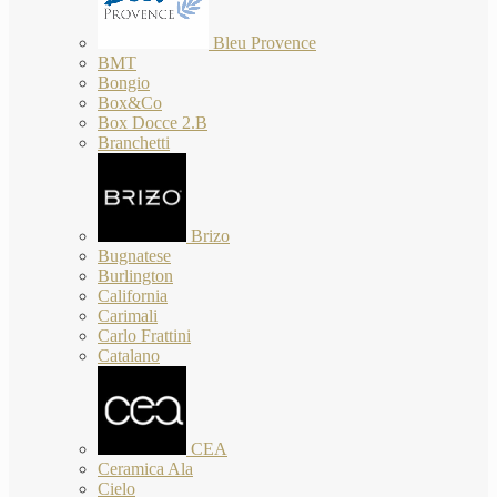
Bleu Provence
BMT
Bongio
Box&Co
Box Docce 2.B
Branchetti
Brizo
Bugnatese
Burlington
California
Carimali
Carlo Frattini
Catalano
CEA
Ceramica Ala
Cielo