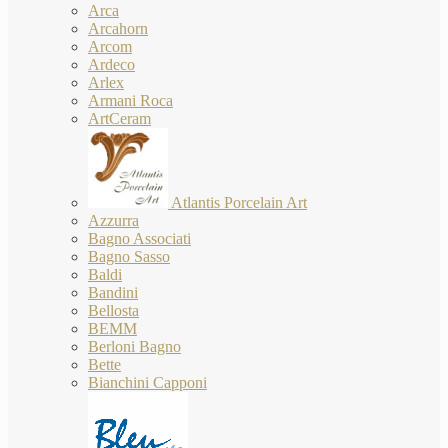
Arca
Arcahorn
Arcom
Ardeco
Arlex
Armani Roca
ArtCeram
Atlantis Porcelain Art
Azzurra
Bagno Associati
Bagno Sasso
Baldi
Bandini
Bellosta
BEMM
Berloni Bagno
Bette
Bianchini Capponi