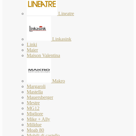
Lineatre
Linkasink
Linki
Maier
Maison Valentina
Makro
Margaroli
Mastella
Mauersberger
Mestre
MG12
Migliore
Mike + Ally
Milldue
Moab 80
Mobili di castello