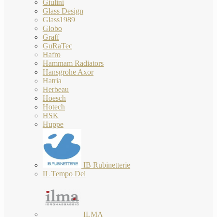
Giulini
Glass Design
Glass1989
Globo
Graff
GuRaTec
Hafro
Hammam Radiators
Hansgrohe Axor
Hatria
Herbeau
Hoesch
Hotech
HSK
Huppe
IB Rubinetterie
IL Tempo Del
ILMA