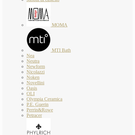
MOMA
MTI Bath
Nea
Neutra
Newform
Nicolazzi
Noken
Novellini
Oasis
OLI
Olympia Ceramica
P.E. Guerin
Perrin&Rowe
Petracer