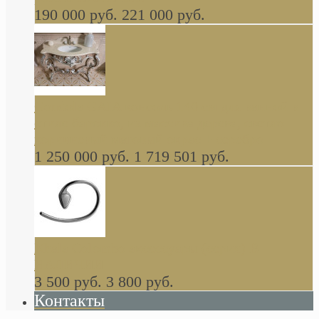
190 000 руб.
221 000 руб.
Gondola GAIA консоль 140 см для ванной в
стиле барокко, из массива дерева, светло
коричневый матовый окрас + серебро
1 250 000 руб.
1 719 501 руб.
Khala Colombo аксессуары (серия) В
НАЛИЧИИ
3 500 руб.
3 800 руб.
Контакты