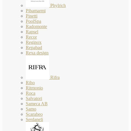
Phylrich
Pibamarmi
Pinetti
PoolSpa
Radomonte
Rapsel
Recor
Reginox
Repabad
Rexa design
Rifra
Riho
Ritmonio
Roca
Salvatori
Sameca AB
Samo
Scarabeo
Serdaneli