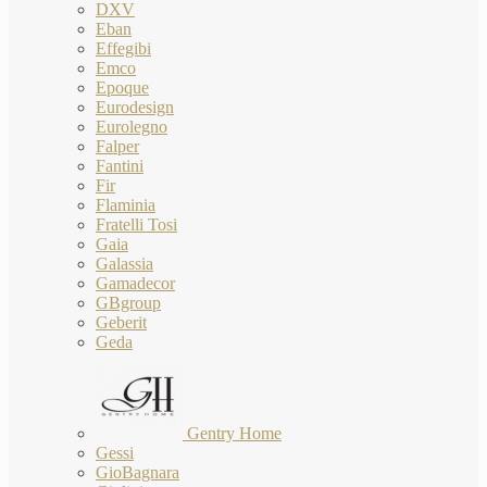
DXV
Eban
Effegibi
Emco
Epoque
Eurodesign
Eurolegno
Falper
Fantini
Fir
Flaminia
Fratelli Tosi
Gaia
Galassia
Gamadecor
GBgroup
Geberit
Geda
Gentry Home
Gessi
GioBagnara