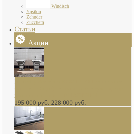
Windisch
Ypsilon
Zehnder
Zucchetti
Статьи
Акции
Butterfly Scarabeo КОМПЛЕКТ санфаянса
(унитаз и биде) напольные снаружи декор
глянцевая платина В НАЛИЧИИ
195 000 руб.
228 000 руб.