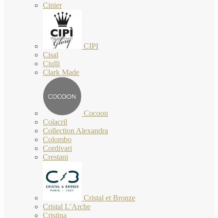
Cinier
CIPI
Cisal
Ciulli
Clark Made
Cocoon
Colacril
Collection Alexandra
Colombo
Cordivari
Crestani
Cristal et Bronze
Cristal L’Arche
Cristina