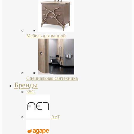
Мебель для ванной
Специальная сантехника
Бренды
3SC
AeT