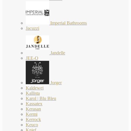
Imperial Bathrooms
Jacuzzi
Jandelle
JEE-O
Jorger
Kaldewei
Kallista
Karol | Blu Bleu
Kassatex
Kerasan
Kermi
Kerrock
Keuco
Knief