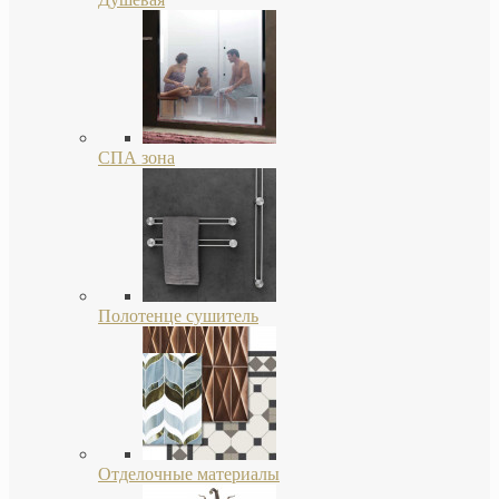
СПА зона
Полотенце сушитель
Отделочные материалы