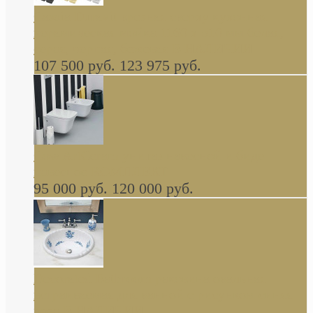
Cassia Duravit врезная сверху кухонная
керамическая мойка 1160 x 510 мм белая,
серая, черная, бежевая В НАЛИЧИИ
107 500 руб.
123 975 руб.
Cow ArtCeram унитаз навесной и биде
навесное КОМПЛЕКТ
95 000 руб.
120 000 руб.
Decorated Bathroom раковина овальная
встраиваемая для ванной с рисунком синяя
роза В НАЛИЧИИ