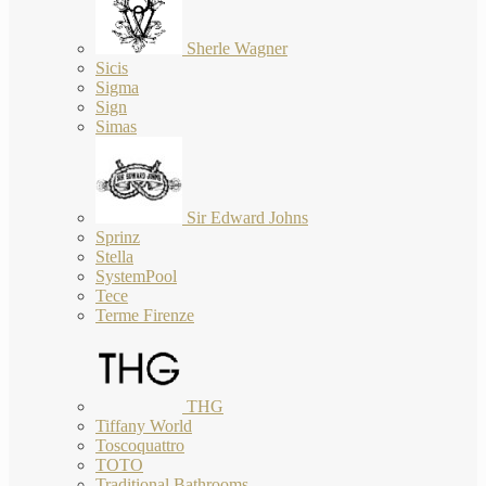
Sherle Wagner
Sicis
Sigma
Sign
Simas
Sir Edward Johns
Sprinz
Stella
SystemPool
Tece
Terme Firenze
THG
Tiffany World
Toscoquattro
TOTO
Traditional Bathrooms