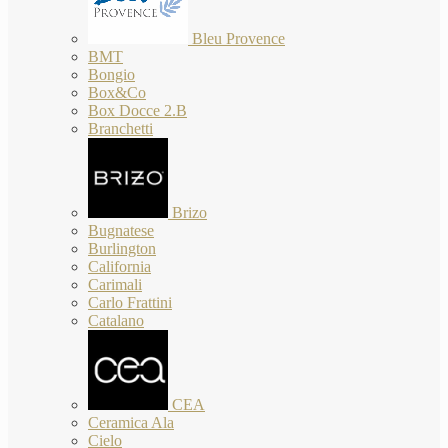
Bleu Provence
BMT
Bongio
Box&Co
Box Docce 2.B
Branchetti
Brizo
Bugnatese
Burlington
California
Carimali
Carlo Frattini
Catalano
CEA
Ceramica Ala
Cielo