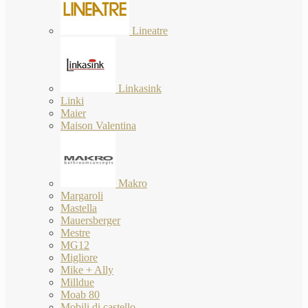
Lineatre
Linkasink
Linki
Maier
Maison Valentina
Makro
Margaroli
Mastella
Mauersberger
Mestre
MG12
Migliore
Mike + Ally
Milldue
Moab 80
Mobili di castello