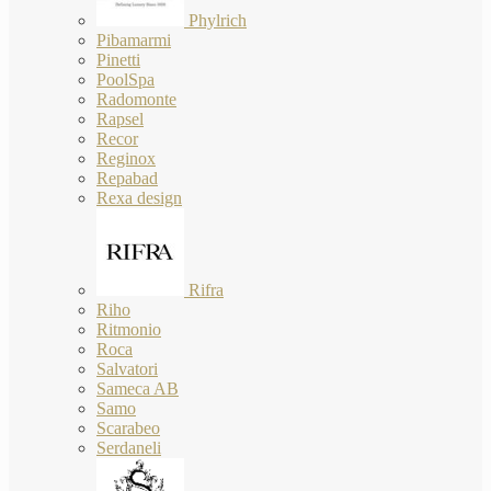
Phylrich
Pibamarmi
Pinetti
PoolSpa
Radomonte
Rapsel
Recor
Reginox
Repabad
Rexa design
Rifra
Riho
Ritmonio
Roca
Salvatori
Sameca AB
Samo
Scarabeo
Serdaneli