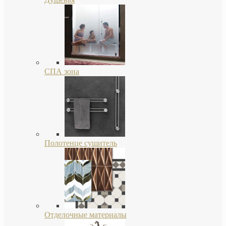
СПА зона
Полотенце сушитель
Отделочные материалы