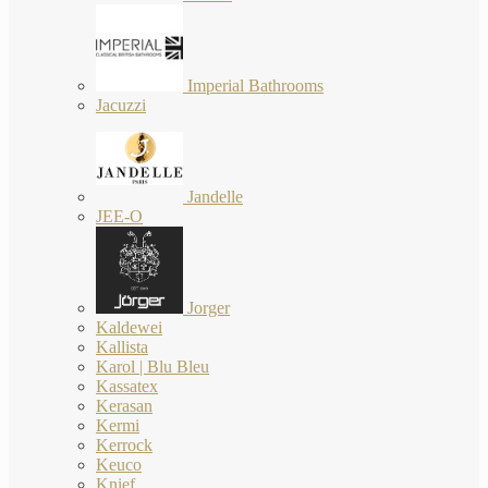
Imperial Bathrooms
Jacuzzi
Jandelle
JEE-O
Jorger
Kaldewei
Kallista
Karol | Blu Bleu
Kassatex
Kerasan
Kermi
Kerrock
Keuco
Knief