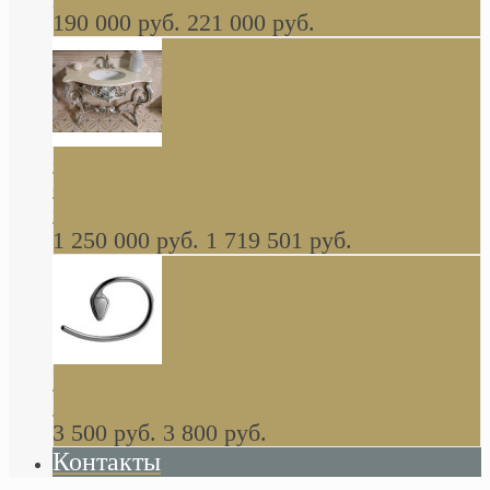
190 000 руб.
221 000 руб.
Gondola GAIA консоль 140 см для ванной в
стиле барокко, из массива дерева, светло
коричневый матовый окрас + серебро
1 250 000 руб.
1 719 501 руб.
Khala Colombo аксессуары (серия) В
НАЛИЧИИ
3 500 руб.
3 800 руб.
Контакты