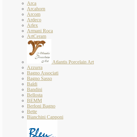
Arca
Arcahorn
Arcom
Ardeco
Arlex
Armani Roca
ArtCeram
Atlantis Porcelain Art
Azzurra
Bagno Associati
Bagno Sasso
Baldi
Bandini
Bellosta
BEMM
Berloni Bagno
Bette
Bianchini Capponi