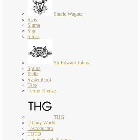
Sherle Wagner
Sicis
Sigma
Sign
Simas
Sir Edward Johns
Sprinz
Stella
SystemPool
Tece
Terme Firenze
THG
Tiffany World
Toscoquattro
TOTO
Traditional Bathrooms