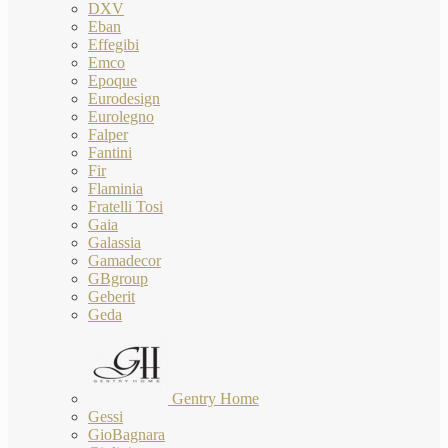
DXV
Eban
Effegibi
Emco
Epoque
Eurodesign
Eurolegno
Falper
Fantini
Fir
Flaminia
Fratelli Tosi
Gaia
Galassia
Gamadecor
GBgroup
Geberit
Geda
Gentry Home
Gessi
GioBagnara