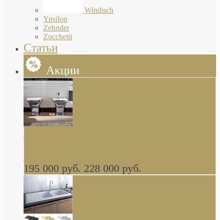
Windisch
Ypsilon
Zehnder
Zucchetti
Статьи
Акции
Butterfly Scarabeo КОМПЛЕКТ санфаянса
(унитаз и биде) напольные снаружи декор
глянцевая платина В НАЛИЧИИ
195 000 руб.
228 000 руб.