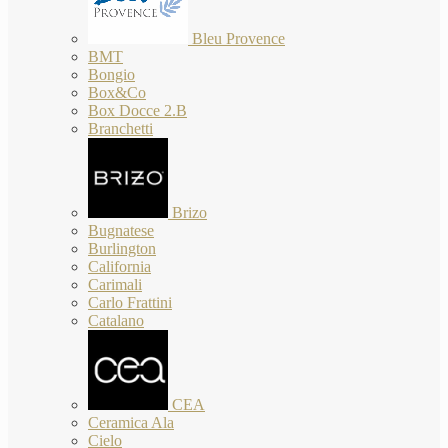
Bleu Provence
BMT
Bongio
Box&Co
Box Docce 2.B
Branchetti
Brizo
Bugnatese
Burlington
California
Carimali
Carlo Frattini
Catalano
CEA
Ceramica Ala
Cielo