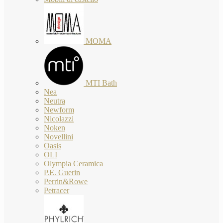
MOMA
MTI Bath
Nea
Neutra
Newform
Nicolazzi
Noken
Novellini
Oasis
OLI
Olympia Ceramica
P.E. Guerin
Perrin&Rowe
Petracer