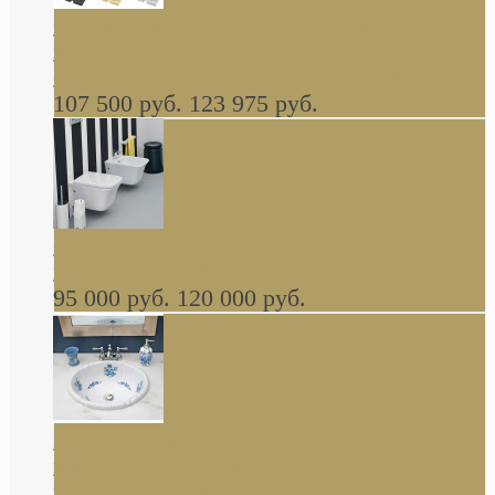
Cassia Duravit врезная сверху кухонная
керамическая мойка 1160 x 510 мм белая,
серая, черная, бежевая В НАЛИЧИИ
107 500 руб.
123 975 руб.
Cow ArtCeram унитаз навесной и биде
навесное КОМПЛЕКТ
95 000 руб.
120 000 руб.
Decorated Bathroom раковина овальная
встраиваемая для ванной с рисунком синяя
роза В НАЛИЧИИ