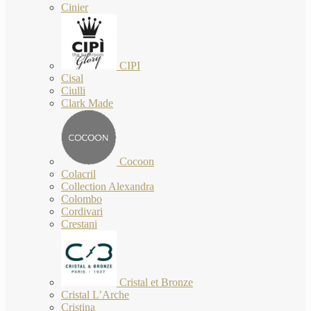
Cinier
CIPI
Cisal
Ciulli
Clark Made
Cocoon
Colacril
Collection Alexandra
Colombo
Cordivari
Crestani
Cristal et Bronze
Cristal L’Arche
Cristina