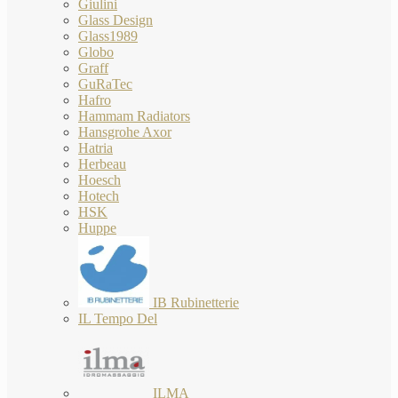
Giulini
Glass Design
Glass1989
Globo
Graff
GuRaTec
Hafro
Hammam Radiators
Hansgrohe Axor
Hatria
Herbeau
Hoesch
Hotech
HSK
Huppe
IB Rubinetterie
IL Tempo Del
ILMA