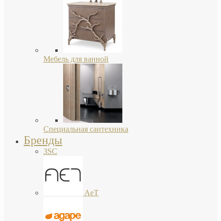
Мебель для ванной
Специальная сантехника
Бренды
3SC
AeT