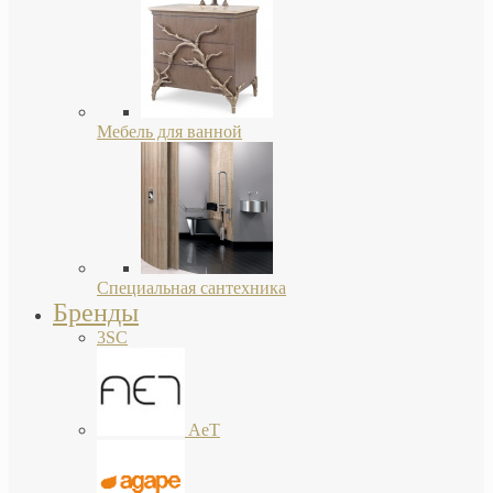
Мебель для ванной
Специальная сантехника
Бренды
3SC
AeT