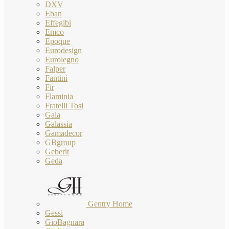
DXV
Eban
Effegibi
Emco
Epoque
Eurodesign
Eurolegno
Falper
Fantini
Fir
Flaminia
Fratelli Tosi
Gaia
Galassia
Gamadecor
GBgroup
Geberit
Geda
Gentry Home
Gessi
GioBagnara