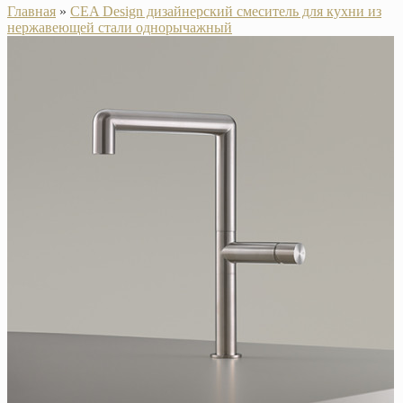
Главная
»
CEA Design дизайнерский смеситель для кухни из
нержавеющей стали однорычажный