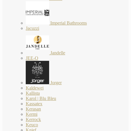
Imperial Bathrooms
Jacuzzi
Jandelle
JEE-O
Jorger
Kaldewei
Kallista
Karol | Blu Bleu
Kassatex
Kerasan
Kermi
Kerrock
Keuco
Knief