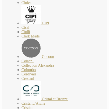
Cinier
CIPI
Cisal
Ciulli
Clark Made
Cocoon
Colacril
Collection Alexandra
Colombo
Cordivari
Crestani
Cristal et Bronze
Cristal L’Arche
Cristina