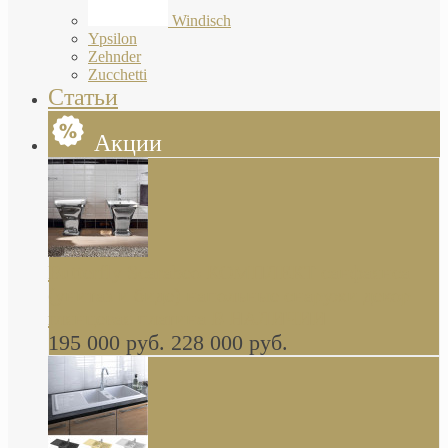
Windisch
Ypsilon
Zehnder
Zucchetti
Статьи
Акции
Butterfly Scarabeo КОМПЛЕКТ санфаянса
(унитаз и биде) напольные снаружи декор
глянцевая платина В НАЛИЧИИ
195 000 руб.
228 000 руб.