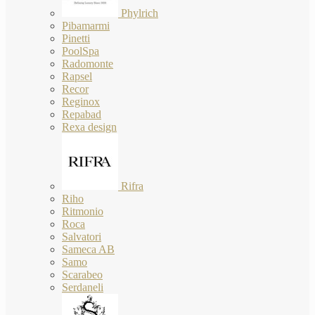
Phylrich
Pibamarmi
Pinetti
PoolSpa
Radomonte
Rapsel
Recor
Reginox
Repabad
Rexa design
Rifra
Riho
Ritmonio
Roca
Salvatori
Sameca AB
Samo
Scarabeo
Serdaneli