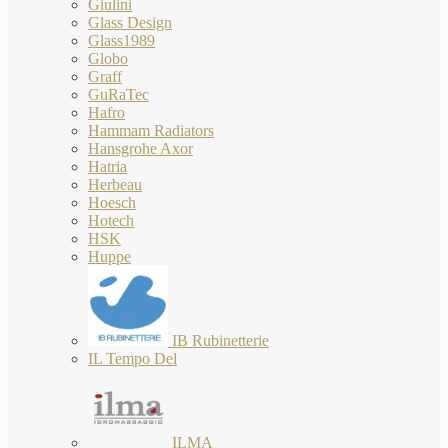
Giulini
Glass Design
Glass1989
Globo
Graff
GuRaTec
Hafro
Hammam Radiators
Hansgrohe Axor
Hatria
Herbeau
Hoesch
Hotech
HSK
Huppe
IB Rubinetterie
IL Tempo Del
ILMA