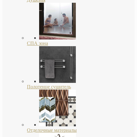
СПА зона
Полотенце сушитель
Отделочные материалы