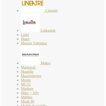
Lineatre
Linkasink
Linki
Maier
Maison Valentina
Makro
Margaroli
Mastella
Mauersberger
Mestre
MG12
Migliore
Mike + Ally
Milldue
Moab 80
Mobili di castello