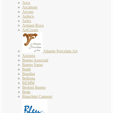
Arca
Arcahorn
Arcom
Ardeco
Arlex
Armani Roca
ArtCeram
Atlantis Porcelain Art
Azzurra
Bagno Associati
Bagno Sasso
Baldi
Bandini
Bellosta
BEMM
Berloni Bagno
Bette
Bianchini Capponi