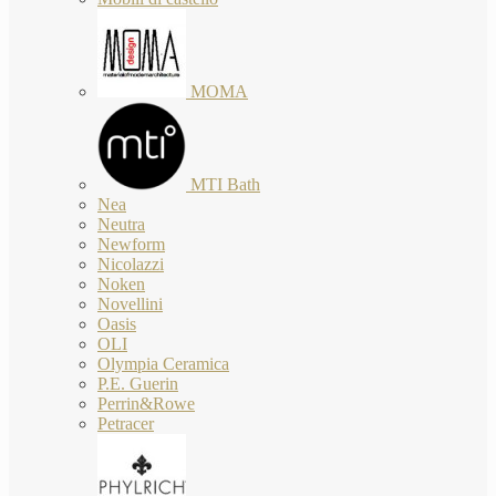
MOMA
MTI Bath
Nea
Neutra
Newform
Nicolazzi
Noken
Novellini
Oasis
OLI
Olympia Ceramica
P.E. Guerin
Perrin&Rowe
Petracer