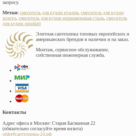
запросу.
Метки:
смеситель для кухни италия
,
смеситель для кухни
золото
,
смеситель для кухни нержавеющая сталь
,
смеситель
для кухни omoikiri
Элитная сантехника топовых европейских и
американских брендов в наличии и на заказ.
Монтаж, сервисное обслуживание,
собственная инженерная служба.
Контакты
Адрес офиса в Москве: Старая Басманная 22
(обязательно согласуйте время визита)
order#сантехника-24.рф