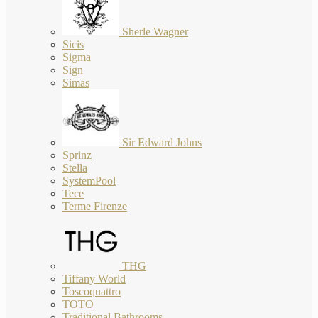
Sherle Wagner
Sicis
Sigma
Sign
Simas
Sir Edward Johns
Sprinz
Stella
SystemPool
Tece
Terme Firenze
THG
Tiffany World
Toscoquattro
TOTO
Traditional Bathrooms