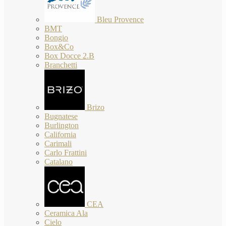
Bleu Provence
BMT
Bongio
Box&Co
Box Docce 2.B
Branchetti
Brizo
Bugnatese
Burlington
California
Carimali
Carlo Frattini
Catalano
CEA
Ceramica Ala
Cielo