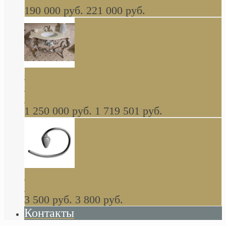
190 000 руб.
221 000 руб.
Gondola GAIA консоль 140 см для ванной в
стиле барокко, из массива дерева, светло
коричневый матовый окрас + серебро
1 250 000 руб.
1 719 501 руб.
Khala Colombo аксессуары (серия) В
НАЛИЧИИ
3 500 руб.
3 800 руб.
Контакты