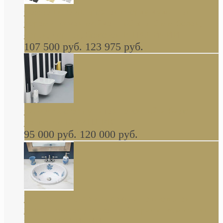
Cassia Duravit врезная сверху кухонная
керамическая мойка 1160 x 510 мм белая,
серая, черная, бежевая В НАЛИЧИИ
107 500 руб.
123 975 руб.
Cow ArtCeram унитаз навесной и биде
навесное КОМПЛЕКТ
95 000 руб.
120 000 руб.
Decorated Bathroom раковина овальная
встраиваемая для ванной с рисунком синяя
роза В НАЛИЧИИ