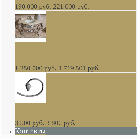
190 000 руб.
221 000 руб.
Gondola GAIA консоль 140 см для ванной в
стиле барокко, из массива дерева, светло
коричневый матовый окрас + серебро
1 250 000 руб.
1 719 501 руб.
Khala Colombo аксессуары (серия) В
НАЛИЧИИ
3 500 руб.
3 800 руб.
Контакты