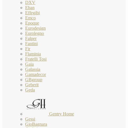
DXV
Eban
Effegibi
Emco
Epoque
Eurodesign
Eurolegno
Falper
Fantini
Fir
Flaminia
Fratelli Tosi
Gaia
Galassia
Gamadecor
GBgroup
Geberit
Geda
Gentry Home
Gessi
GioBagnara