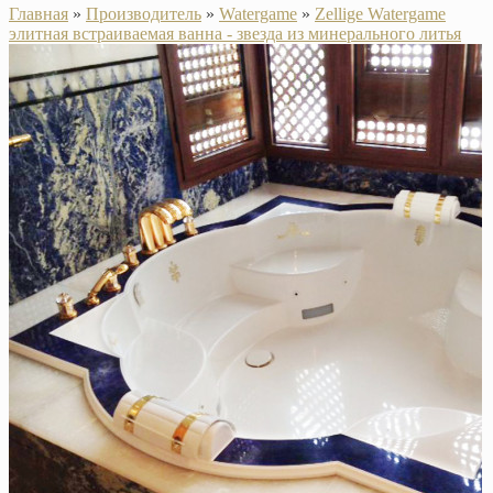
Главная
»
Производитель
»
Watergame
»
Zellige Watergame
элитная встраиваемая ванна - звезда из минерального литья