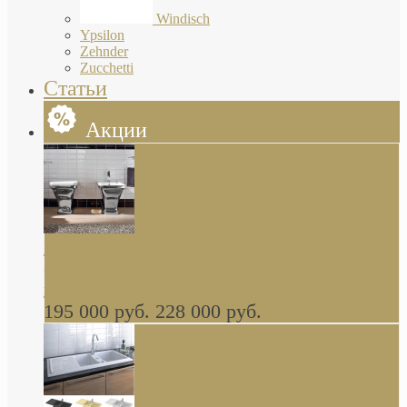
Windisch
Ypsilon
Zehnder
Zucchetti
Статьи
Акции
Butterfly Scarabeo КОМПЛЕКТ санфаянса
(унитаз и биде) напольные снаружи декор
глянцевая платина В НАЛИЧИИ
195 000 руб.
228 000 руб.