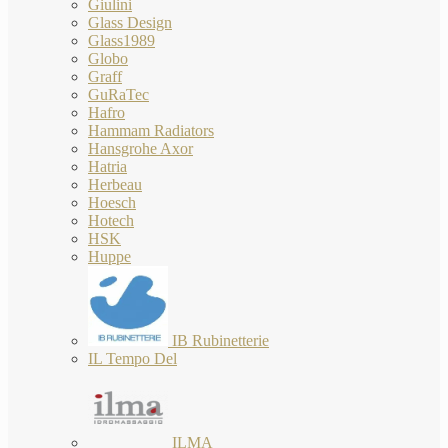
Giulini
Glass Design
Glass1989
Globo
Graff
GuRaTec
Hafro
Hammam Radiators
Hansgrohe Axor
Hatria
Herbeau
Hoesch
Hotech
HSK
Huppe
IB Rubinetterie
IL Tempo Del
ILMA