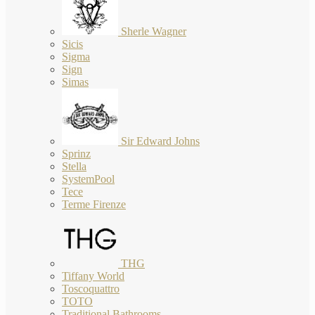
Sherle Wagner
Sicis
Sigma
Sign
Simas
Sir Edward Johns
Sprinz
Stella
SystemPool
Tece
Terme Firenze
THG
Tiffany World
Toscoquattro
TOTO
Traditional Bathrooms