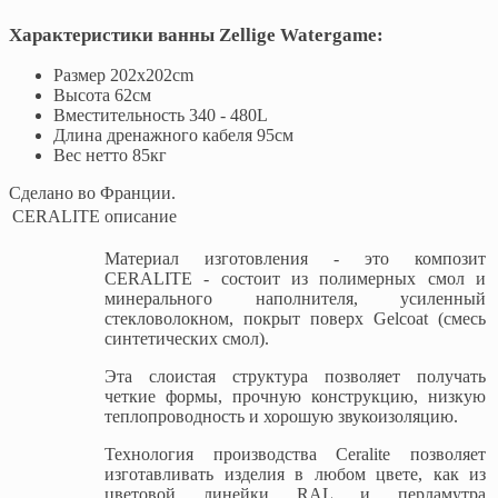
Характеристики ванны Zellige Watergame:
Размер 202x202cm
Высота 62см
Вместительность 340 - 480L
Длина дренажного кабеля 95см
Вес нетто 85кг
Сделано во Франции.
CERALITE описание
Материал изготовления - это композит
CERALITE - состоит из полимерных смол и
минерального наполнителя, усиленный
стекловолокном, покрыт поверх Gelcoat (смесь
синтетических смол).
Эта слоистая структура позволяет получать
четкие формы, прочную конструкцию, низкую
теплопроводность и хорошую звукоизоляцию.
Технология производства Ceralite позволяет
изготавливать изделия в любом цвете, как из
цветовой линейки RAL и перламутра