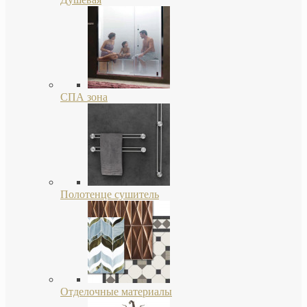
СПА зона
Полотенце сушитель
Отделочные материалы