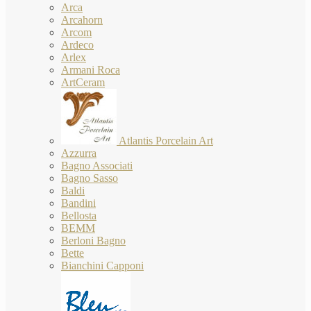
Arca
Arcahorn
Arcom
Ardeco
Arlex
Armani Roca
ArtCeram
Atlantis Porcelain Art
Azzurra
Bagno Associati
Bagno Sasso
Baldi
Bandini
Bellosta
BEMM
Berloni Bagno
Bette
Bianchini Capponi