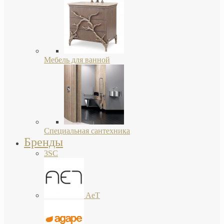
Мебель для ванной
Специальная сантехника
Бренды
3SC
AeT