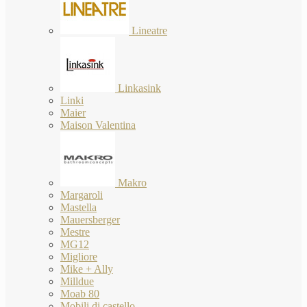
Lineatre
Linkasink
Linki
Maier
Maison Valentina
Makro
Margaroli
Mastella
Mauersberger
Mestre
MG12
Migliore
Mike + Ally
Milldue
Moab 80
Mobili di castello