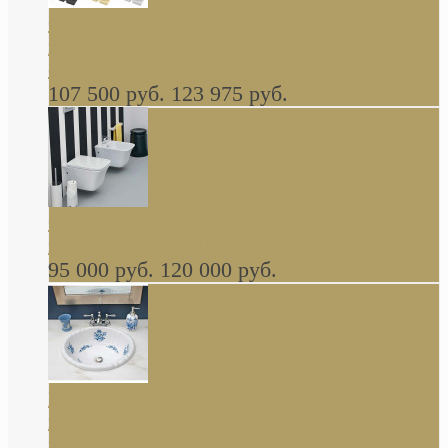
Cassia Duravit врезная сверху кухонная
керамическая мойка 1160 x 510 мм белая,
серая, черная, бежевая В НАЛИЧИИ
107 500 руб.
123 975 руб.
Cow ArtCeram унитаз навесной и биде
навесное КОМПЛЕКТ
95 000 руб.
120 000 руб.
Decorated Bathroom раковина овальная
встраиваемая для ванной с рисунком синяя
роза В НАЛИЧИИ