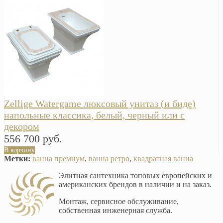
Zellige Watergame люксовый унитаз (и биде)
напольные классика, белый, черный или с
декором
556 700 руб.
В корзину
Метки:
ванна премиум
,
ванна ретро
,
квадратная ванна
Элитная сантехника топовых европейских и
американских брендов в наличии и на заказ.
Монтаж, сервисное обслуживание,
собственная инженерная служба.