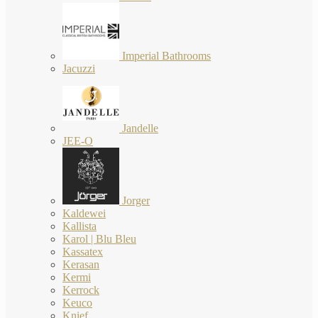
Imperial Bathrooms
Jacuzzi
Jandelle
JEE-O
Jorger
Kaldewei
Kallista
Karol | Blu Bleu
Kassatex
Kerasan
Kermi
Kerrock
Keuco
Knief