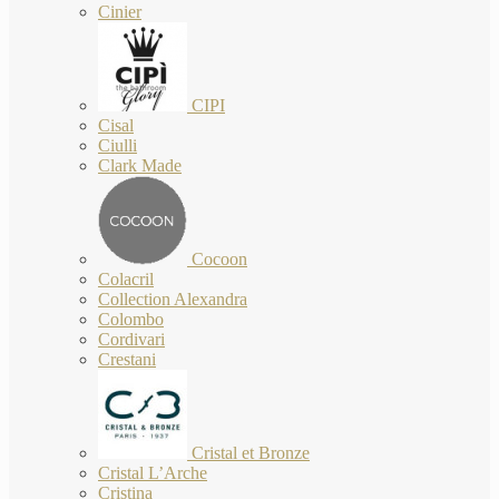
Cinier
CIPI
Cisal
Ciulli
Clark Made
Cocoon
Colacril
Collection Alexandra
Colombo
Cordivari
Crestani
Cristal et Bronze
Cristal L’Arche
Cristina