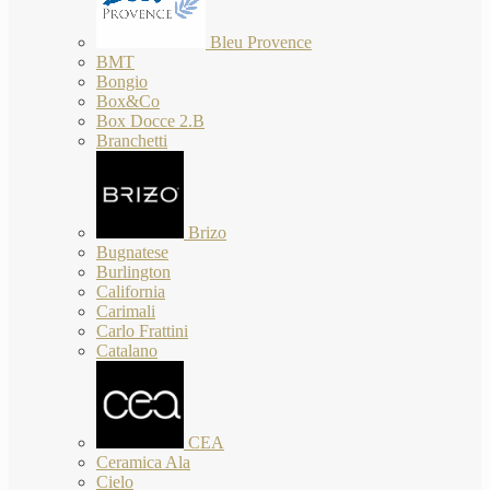
Bleu Provence
BMT
Bongio
Box&Co
Box Docce 2.B
Branchetti
Brizo
Bugnatese
Burlington
California
Carimali
Carlo Frattini
Catalano
CEA
Ceramica Ala
Cielo