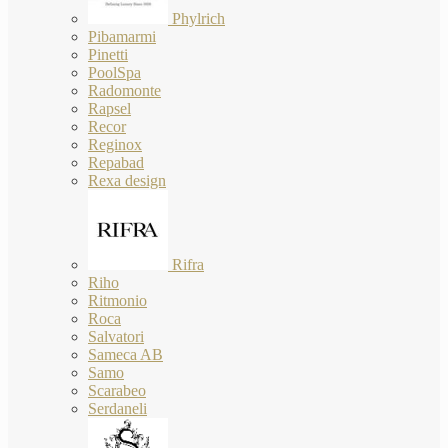
Phylrich
Pibamarmi
Pinetti
PoolSpa
Radomonte
Rapsel
Recor
Reginox
Repabad
Rexa design
Rifra
Riho
Ritmonio
Roca
Salvatori
Sameca AB
Samo
Scarabeo
Serdaneli