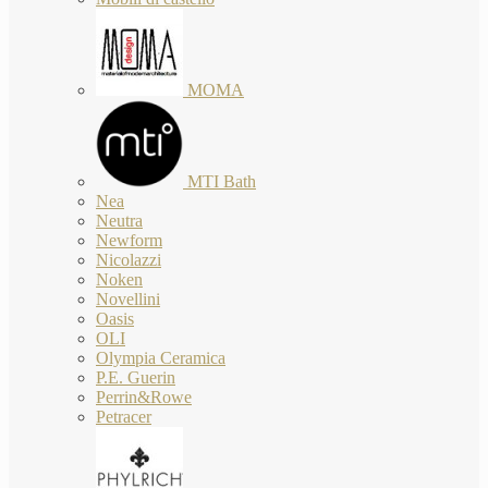
MOMA
MTI Bath
Nea
Neutra
Newform
Nicolazzi
Noken
Novellini
Oasis
OLI
Olympia Ceramica
P.E. Guerin
Perrin&Rowe
Petracer