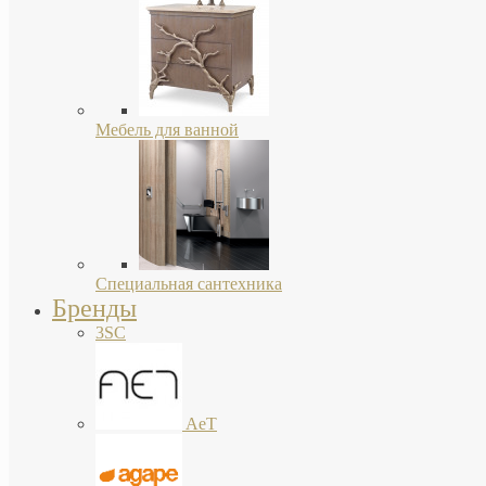
Мебель для ванной
Специальная сантехника
Бренды
3SC
AeT