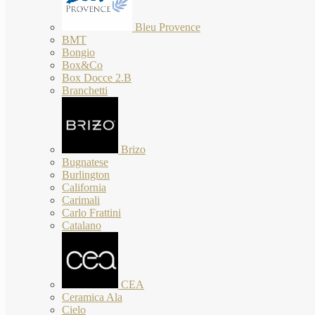
Bleu Provence
BMT
Bongio
Box&Co
Box Docce 2.B
Branchetti
Brizo
Bugnatese
Burlington
California
Carimali
Carlo Frattini
Catalano
CEA
Ceramica Ala
Cielo