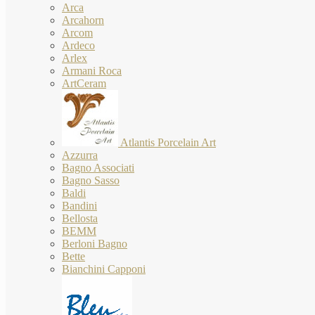
Arca
Arcahorn
Arcom
Ardeco
Arlex
Armani Roca
ArtCeram
Atlantis Porcelain Art
Azzurra
Bagno Associati
Bagno Sasso
Baldi
Bandini
Bellosta
BEMM
Berloni Bagno
Bette
Bianchini Capponi