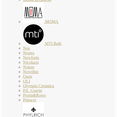
MOMA
MTI Bath
Nea
Neutra
Newform
Nicolazzi
Noken
Novellini
Oasis
OLI
Olympia Ceramica
P.E. Guerin
Perrin&Rowe
Petracer