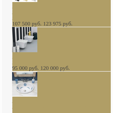
Cassia Duravit врезная сверху кухонная
керамическая мойка 1160 x 510 мм белая,
серая, черная, бежевая В НАЛИЧИИ
107 500 руб.
123 975 руб.
Cow ArtCeram унитаз навесной и биде
навесное КОМПЛЕКТ
95 000 руб.
120 000 руб.
Decorated Bathroom раковина овальная
встраиваемая для ванной с рисунком синяя
роза В НАЛИЧИИ