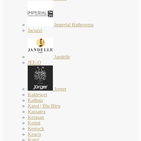
Imperial Bathrooms
Jacuzzi
Jandelle
JEE-O
Jorger
Kaldewei
Kallista
Karol | Blu Bleu
Kassatex
Kerasan
Kermi
Kerrock
Keuco
Knief