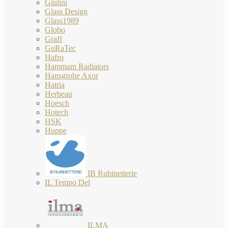
Giulini
Glass Design
Glass1989
Globo
Graff
GuRaTec
Hafro
Hammam Radiators
Hansgrohe Axor
Hatria
Herbeau
Hoesch
Hotech
HSK
Huppe
IB Rubinetterie
IL Tempo Del
ILMA