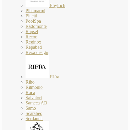
Phylrich
Pibamarmi
Pinetti
PoolSpa
Radomonte
Rapsel
Recor
Reginox
Repabad
Rexa design
Rifra
Riho
Ritmonio
Roca
Salvatori
Sameca AB
Samo
Scarabeo
Serdaneli