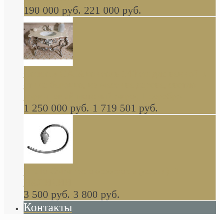
190 000 руб.
221 000 руб.
Gondola GAIA консоль 140 см для ванной в
стиле барокко, из массива дерева, светло
коричневый матовый окрас + серебро
1 250 000 руб.
1 719 501 руб.
Khala Colombo аксессуары (серия) В
НАЛИЧИИ
3 500 руб.
3 800 руб.
Контакты