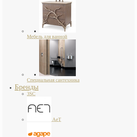
Мебель для ванной
Специальная сантехника
Бренды
3SC
AeT