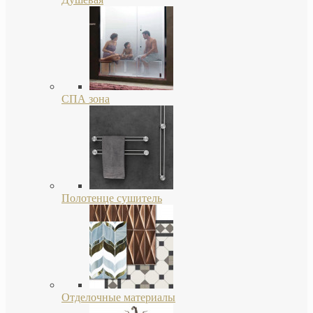
СПА зона
Полотенце сушитель
Отделочные материалы