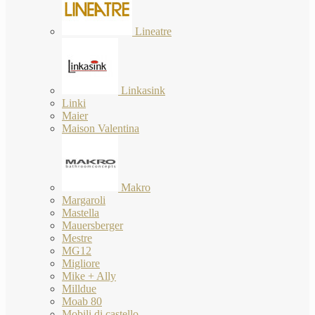
Lineatre
Linkasink
Linki
Maier
Maison Valentina
Makro
Margaroli
Mastella
Mauersberger
Mestre
MG12
Migliore
Mike + Ally
Milldue
Moab 80
Mobili di castello