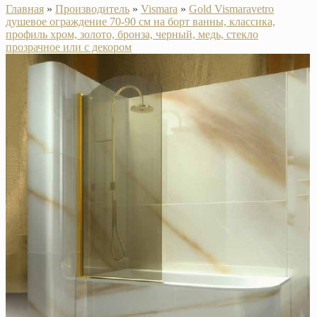
Главная
»
Производитель
»
Vismara
»
Gold Vismaravetro
душевое ограждение 70-90 см на борт ванны, классика,
профиль хром, золото, бронза, черный, медь, стекло
прозрачное или с декором