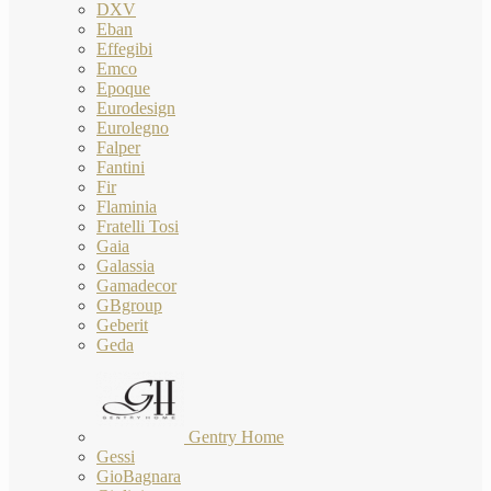
DXV
Eban
Effegibi
Emco
Epoque
Eurodesign
Eurolegno
Falper
Fantini
Fir
Flaminia
Fratelli Tosi
Gaia
Galassia
Gamadecor
GBgroup
Geberit
Geda
Gentry Home
Gessi
GioBagnara