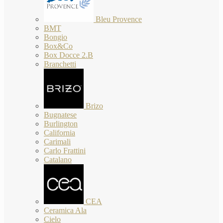
Bleu Provence
BMT
Bongio
Box&Co
Box Docce 2.B
Branchetti
Brizo
Bugnatese
Burlington
California
Carimali
Carlo Frattini
Catalano
CEA
Ceramica Ala
Cielo