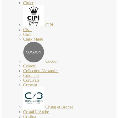
Cinier
CIPI
Cisal
Ciulli
Clark Made
Cocoon
Colacril
Collection Alexandra
Colombo
Cordivari
Crestani
Cristal et Bronze
Cristal L’Arche
Cristina