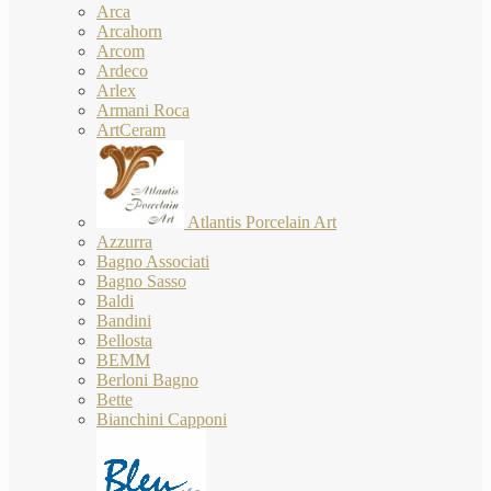
Arca
Arcahorn
Arcom
Ardeco
Arlex
Armani Roca
ArtCeram
Atlantis Porcelain Art
Azzurra
Bagno Associati
Bagno Sasso
Baldi
Bandini
Bellosta
BEMM
Berloni Bagno
Bette
Bianchini Capponi