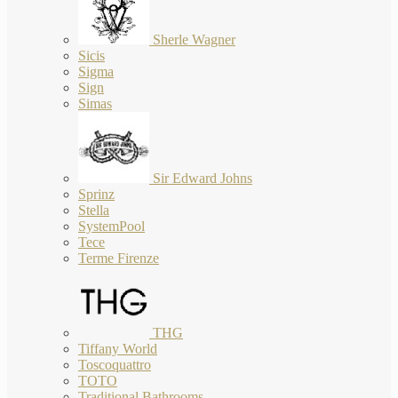
Sherle Wagner
Sicis
Sigma
Sign
Simas
Sir Edward Johns
Sprinz
Stella
SystemPool
Tece
Terme Firenze
THG
Tiffany World
Toscoquattro
TOTO
Traditional Bathrooms