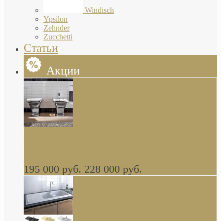
Windisch
Ypsilon
Zehnder
Zucchetti
Статьи
Акции
Butterfly Scarabeo КОМПЛЕКТ санфаянса
(унитаз и биде) напольные снаружи декор
глянцевая платина В НАЛИЧИИ
195 000 руб.
228 000 руб.