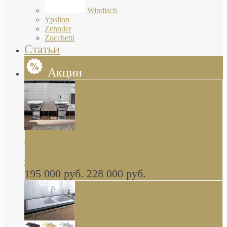
Windisch
Ypsilon
Zehnder
Zucchetti
Статьи
Акции
Butterfly Scarabeo КОМПЛЕКТ санфаянса
(унитаз и биде) напольные снаружи декор
глянцевая платина В НАЛИЧИИ
195 000 руб.
228 000 руб.