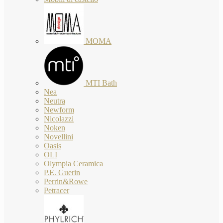
MOMA
MTI Bath
Nea
Neutra
Newform
Nicolazzi
Noken
Novellini
Oasis
OLI
Olympia Ceramica
P.E. Guerin
Perrin&Rowe
Petracer