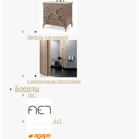
Мебель для ванной
Специальная сантехника
Бренды
3SC
AeT