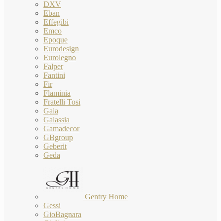
DXV
Eban
Effegibi
Emco
Epoque
Eurodesign
Eurolegno
Falper
Fantini
Fir
Flaminia
Fratelli Tosi
Gaia
Galassia
Gamadecor
GBgroup
Geberit
Geda
Gentry Home
Gessi
GioBagnara