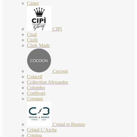
Cinier
CIPI
Cisal
Ciulli
Clark Made
Cocoon
Colacril
Collection Alexandra
Colombo
Cordivari
Crestani
Cristal et Bronze
Cristal L’Arche
Cristina