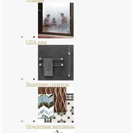
СПА зона
Полотенце сушитель
Отделочные материалы