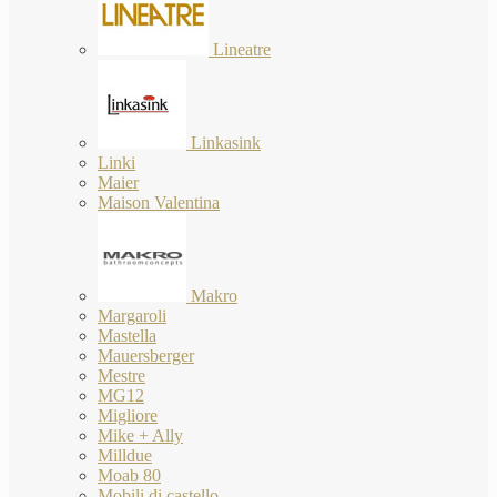
Lineatre
Linkasink
Linki
Maier
Maison Valentina
Makro
Margaroli
Mastella
Mauersberger
Mestre
MG12
Migliore
Mike + Ally
Milldue
Moab 80
Mobili di castello