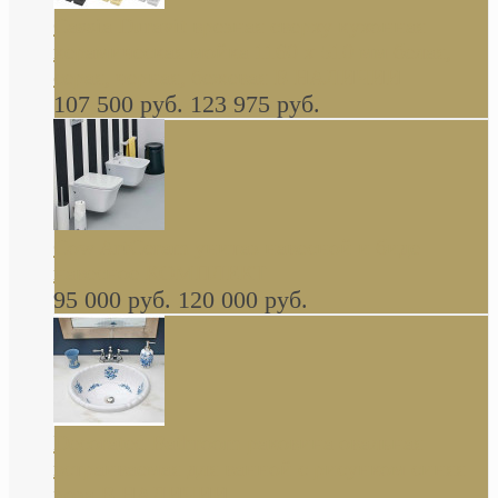
Cassia Duravit врезная сверху кухонная
керамическая мойка 1160 x 510 мм белая,
серая, черная, бежевая В НАЛИЧИИ
107 500 руб.
123 975 руб.
Cow ArtCeram унитаз навесной и биде
навесное КОМПЛЕКТ
95 000 руб.
120 000 руб.
Decorated Bathroom раковина овальная
встраиваемая для ванной с рисунком синяя
роза В НАЛИЧИИ