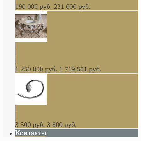
190 000 руб.
221 000 руб.
Gondola GAIA консоль 140 см для ванной в
стиле барокко, из массива дерева, светло
коричневый матовый окрас + серебро
1 250 000 руб.
1 719 501 руб.
Khala Colombo аксессуары (серия) В
НАЛИЧИИ
3 500 руб.
3 800 руб.
Контакты