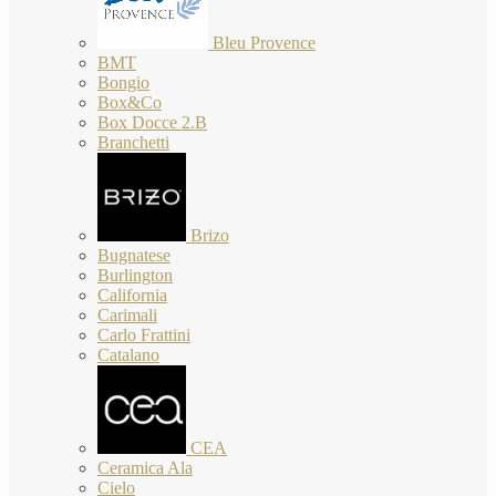
Bleu Provence
BMT
Bongio
Box&Co
Box Docce 2.B
Branchetti
Brizo
Bugnatese
Burlington
California
Carimali
Carlo Frattini
Catalano
CEA
Ceramica Ala
Cielo