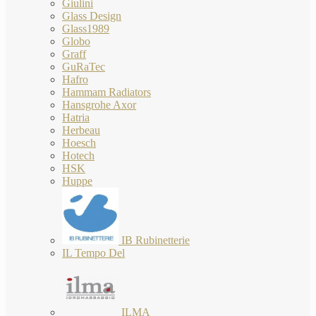
Giulini
Glass Design
Glass1989
Globo
Graff
GuRaTec
Hafro
Hammam Radiators
Hansgrohe Axor
Hatria
Herbeau
Hoesch
Hotech
HSK
Huppe
IB Rubinetterie
IL Tempo Del
ILMA