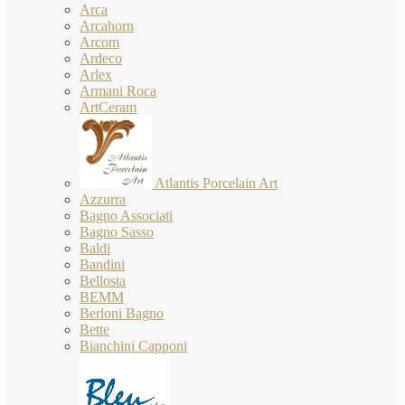
Arca
Arcahorn
Arcom
Ardeco
Arlex
Armani Roca
ArtCeram
Atlantis Porcelain Art
Azzurra
Bagno Associati
Bagno Sasso
Baldi
Bandini
Bellosta
BEMM
Berloni Bagno
Bette
Bianchini Capponi