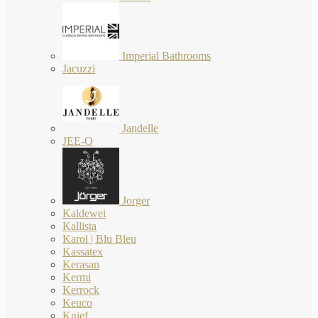
Imperial Bathrooms
Jacuzzi
Jandelle
JEE-O
Jorger
Kaldewei
Kallista
Karol | Blu Bleu
Kassatex
Kerasan
Kermi
Kerrock
Keuco
Knief