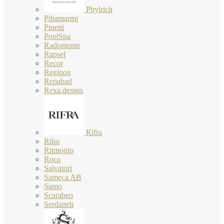
Phylrich
Pibamarmi
Pinetti
PoolSpa
Radomonte
Rapsel
Recor
Reginox
Repabad
Rexa design
Rifra
Riho
Ritmonio
Roca
Salvatori
Sameca AB
Samo
Scarabeo
Serdaneli