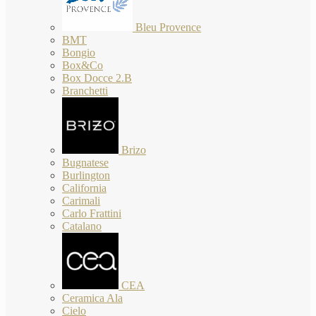
Bleu Provence
BMT
Bongio
Box&Co
Box Docce 2.B
Branchetti
Brizo
Bugnatese
Burlington
California
Carimali
Carlo Frattini
Catalano
CEA
Ceramica Ala
Cielo