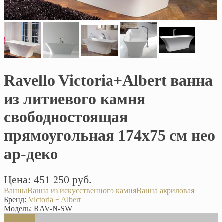
Ravello Victoria+Albert ванна
из литиевого камня
свободностоящая
прямоугольная 174х75 см нео
ар-деко
Цена: 451 250 руб.
Ванны
Ванна из искусственного камня
Ванна акриловая
Бренд:
Victoria + Albert
Модель:
RAV-N-SW
В корзину