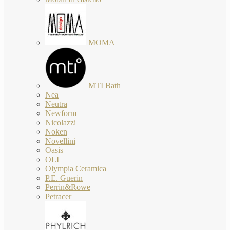
MOMA
MTI Bath
Nea
Neutra
Newform
Nicolazzi
Noken
Novellini
Oasis
OLI
Olympia Ceramica
P.E. Guerin
Perrin&Rowe
Petracer