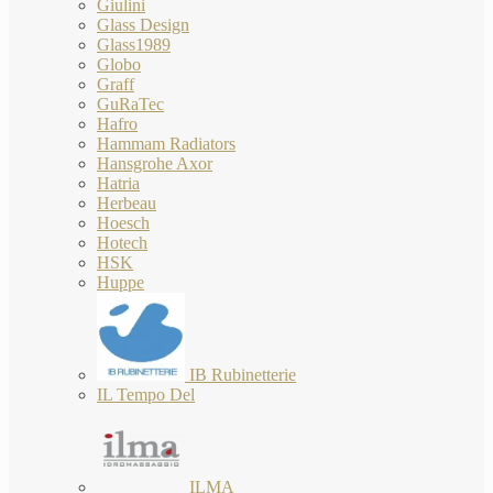
Giulini
Glass Design
Glass1989
Globo
Graff
GuRaTec
Hafro
Hammam Radiators
Hansgrohe Axor
Hatria
Herbeau
Hoesch
Hotech
HSK
Huppe
IB Rubinetterie
IL Tempo Del
ILMA