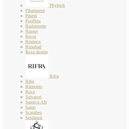
Phylrich
Pibamarmi
Pinetti
PoolSpa
Radomonte
Rapsel
Recor
Reginox
Repabad
Rexa design
Rifra
Riho
Ritmonio
Roca
Salvatori
Sameca AB
Samo
Scarabeo
Serdaneli