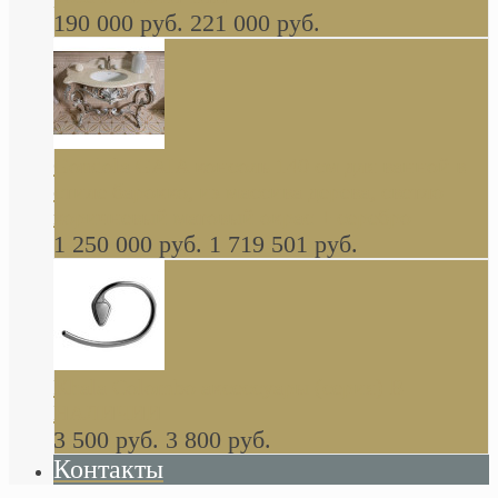
190 000 руб.
221 000 руб.
Gondola GAIA консоль 140 см для ванной в
стиле барокко, из массива дерева, светло
коричневый матовый окрас + серебро
1 250 000 руб.
1 719 501 руб.
Khala Colombo аксессуары (серия) В
НАЛИЧИИ
3 500 руб.
3 800 руб.
Контакты