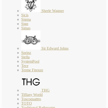
Sherle Wagner
Sicis
Sigma
Sign
Simas
Sir Edward Johns
Sprinz
Stella
SystemPool
Tece
Terme Firenze
THG
Tiffany World
Toscoquattro
TOTO
Traditional Bathrooms