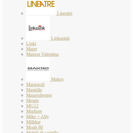
Lineatre
Linkasink
Linki
Maier
Maison Valentina
Makro
Margaroli
Mastella
Mauersberger
Mestre
MG12
Migliore
Mike + Ally
Milldue
Moab 80
Mobili di castello