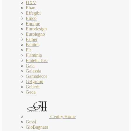
DXV
Eban
Effegibi
Emco
Epoque
Eurodesign
Eurolegno
Falper
Fantini
Fir
Flaminia
Fratelli Tosi
Gaia
Galassia
Gamadecor
GBgroup
Geberit
Geda
Gentry Home
Gessi
GioBagnara