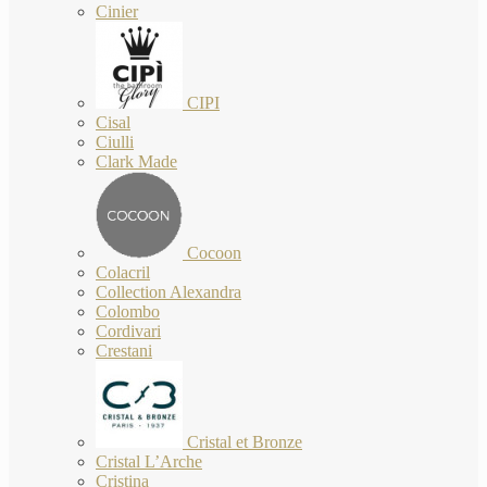
Cinier
CIPI
Cisal
Ciulli
Clark Made
Cocoon
Colacril
Collection Alexandra
Colombo
Cordivari
Crestani
Cristal et Bronze
Cristal L’Arche
Cristina