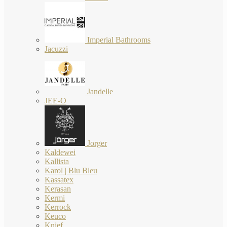
Imperial Bathrooms
Jacuzzi
Jandelle
JEE-O
Jorger
Kaldewei
Kallista
Karol | Blu Bleu
Kassatex
Kerasan
Kermi
Kerrock
Keuco
Knief