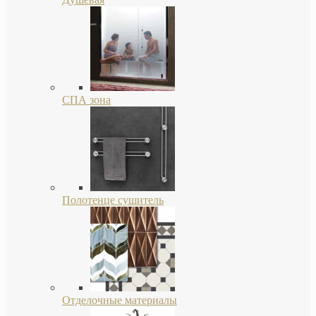
СПА зона
Полотенце сушитель
Отделочные материалы