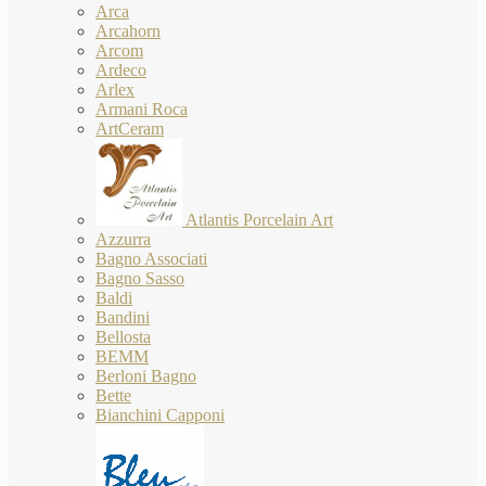
Arca
Arcahorn
Arcom
Ardeco
Arlex
Armani Roca
ArtCeram
Atlantis Porcelain Art
Azzurra
Bagno Associati
Bagno Sasso
Baldi
Bandini
Bellosta
BEMM
Berloni Bagno
Bette
Bianchini Capponi