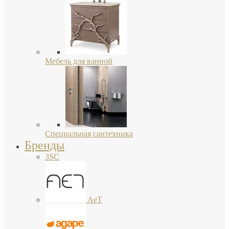
Мебель для ванной
Специальная сантехника
Бренды
3SC
AeT