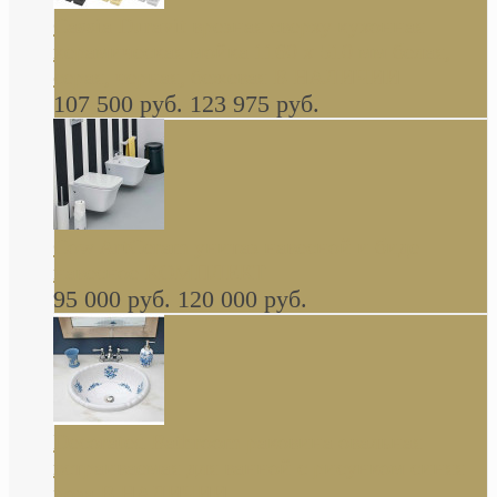
Cassia Duravit врезная сверху кухонная
керамическая мойка 1160 x 510 мм белая,
серая, черная, бежевая В НАЛИЧИИ
107 500 руб.
123 975 руб.
Cow ArtCeram унитаз навесной и биде
навесное КОМПЛЕКТ
95 000 руб.
120 000 руб.
Decorated Bathroom раковина овальная
встраиваемая для ванной с рисунком синяя
роза В НАЛИЧИИ