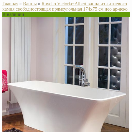
Главная
»
Ванны
»
Ravello Victoria+Albert ванна из литиевого
камня свободностоящая прямоугольная 174х75 см нео ар-деко
В наличии