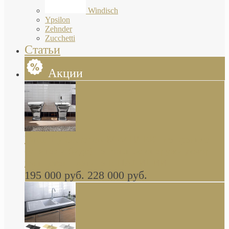
Windisch
Ypsilon
Zehnder
Zucchetti
Статьи
Акции
Butterfly Scarabeo КОМПЛЕКТ санфаянса
(унитаз и биде) напольные снаружи декор
глянцевая платина В НАЛИЧИИ
195 000 руб.
228 000 руб.