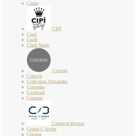
Cinier
CIPI
Cisal
Ciulli
Clark Made
Cocoon
Colacril
Collection Alexandra
Colombo
Cordivari
Crestani
Cristal et Bronze
Cristal L’Arche
Cristina