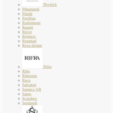
Phylrich
Pibamarmi
Pinetti
PoolSpa
Radomonte
Rapsel
Recor
Reginox
Repabad
Rexa design
Rifra
Riho
Ritmonio
Roca
Salvatori
Sameca AB
Samo
Scarabeo
Serdaneli