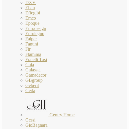
DXV
Eban
Effegibi
Emco
Epoque
Eurodesign
Eurolegno
Falper
Fantini
Fir
Flaminia
Fratelli Tosi
Gaia
Galassia
Gamadecor
GBgroup
Geberit
Geda
Gentry Home
Gessi
GioBagnara