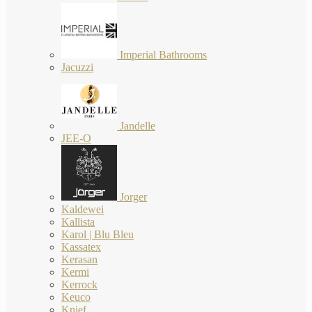
Imperial Bathrooms
Jacuzzi
Jandelle
JEE-O
Jorger
Kaldewei
Kallista
Karol | Blu Bleu
Kassatex
Kerasan
Kermi
Kerrock
Keuco
Knief