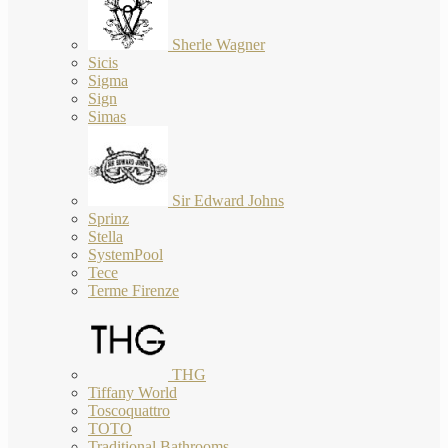
Sherle Wagner
Sicis
Sigma
Sign
Simas
Sir Edward Johns
Sprinz
Stella
SystemPool
Tece
Terme Firenze
THG
Tiffany World
Toscoquattro
TOTO
Traditional Bathrooms