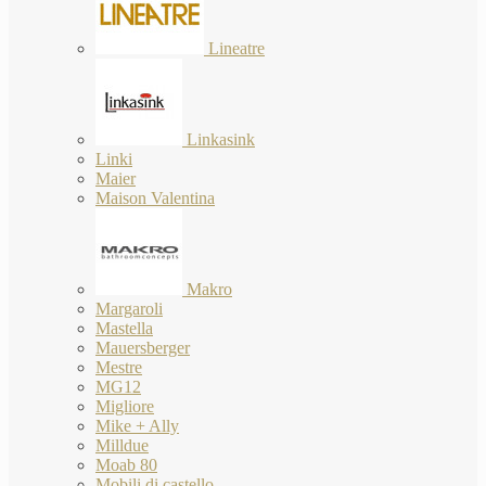
Lineatre
Linkasink
Linki
Maier
Maison Valentina
Makro
Margaroli
Mastella
Mauersberger
Mestre
MG12
Migliore
Mike + Ally
Milldue
Moab 80
Mobili di castello