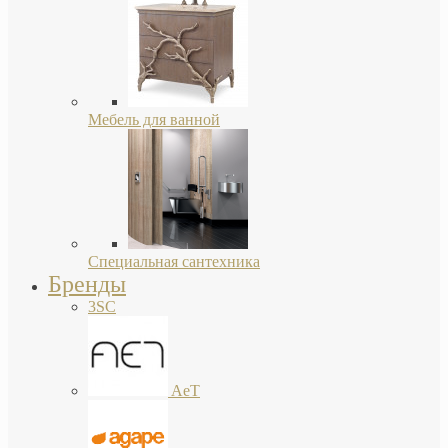
Мебель для ванной
Специальная сантехника
Бренды
3SC
AeT