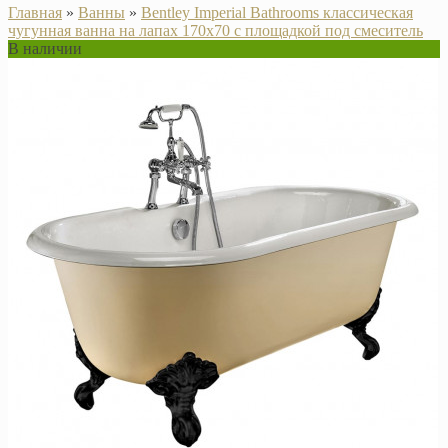
Главная
»
Ванны
»
Bentley Imperial Bathrooms классическая
чугунная ванна на лапах 170х70 с площадкой под смеситель
В наличии