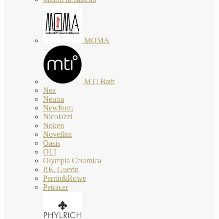
MOMA
MTI Bath
Nea
Neutra
Newform
Nicolazzi
Noken
Novellini
Oasis
OLI
Olympia Ceramica
P.E. Guerin
Perrin&Rowe
Petracer