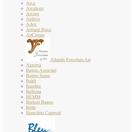
Arca
Arcahorn
Arcom
Ardeco
Arlex
Armani Roca
ArtCeram
Atlantis Porcelain Art
Azzurra
Bagno Associati
Bagno Sasso
Baldi
Bandini
Bellosta
BEMM
Berloni Bagno
Bette
Bianchini Capponi