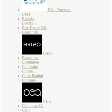
Bleu Provence
BMT
Bongio
Box&Co
Box Docce 2.B
Branchetti
Brizo
Bugnatese
Burlington
California
Carimali
Carlo Frattini
Catalano
CEA
Ceramica Ala
Cielo