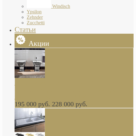
Windisch
Ypsilon
Zehnder
Zucchetti
Статьи
Акции
Butterfly Scarabeo КОМПЛЕКТ санфаянса
(унитаз и биде) напольные снаружи декор
глянцевая платина В НАЛИЧИИ
195 000 руб.
228 000 руб.