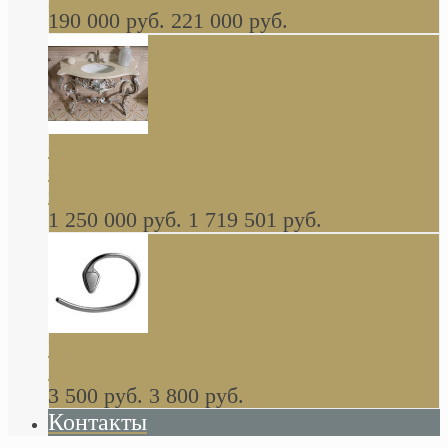
190 000 руб.
221 000 руб.
Gondola GAIA консоль 140 см для ванной в
стиле барокко, из массива дерева, светло
коричневый матовый окрас + серебро
1 250 000 руб.
1 719 501 руб.
Khala Colombo аксессуары (серия) В
НАЛИЧИИ
3 500 руб.
3 800 руб.
Контакты