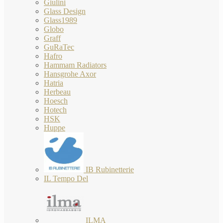
Giulini
Glass Design
Glass1989
Globo
Graff
GuRaTec
Hafro
Hammam Radiators
Hansgrohe Axor
Hatria
Herbeau
Hoesch
Hotech
HSK
Huppe
IB Rubinetterie
IL Tempo Del
ILMA