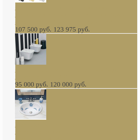
Cassia Duravit врезная сверху кухонная
керамическая мойка 1160 x 510 мм белая,
серая, черная, бежевая В НАЛИЧИИ
107 500 руб.
123 975 руб.
Cow ArtCeram унитаз навесной и биде
навесное КОМПЛЕКТ
95 000 руб.
120 000 руб.
Decorated Bathroom раковина овальная
встраиваемая для ванной с рисунком синяя
роза В НАЛИЧИИ