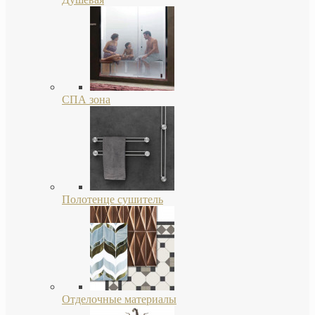
СПА зона
Полотенце сушитель
Отделочные материалы