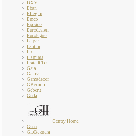
DXV
Eban
Effegibi
Emco
Epoque
Eurodesign
Eurolegno
Falper
Fantini
Fir
Flaminia
Fratelli Tosi
Gaia
Galassia
Gamadecor
GBgroup
Geberit
Geda
Gentry Home
Gessi
GioBagnara