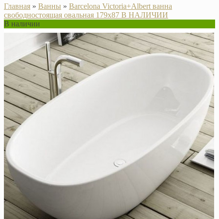
Главная
»
Ванны
»
Barcelona Victoria+Albert ванна
свободностоящая овальная 179х87 В НАЛИЧИИ
В наличии