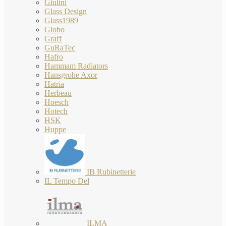
Giulini
Glass Design
Glass1989
Globo
Graff
GuRaTec
Hafro
Hammam Radiators
Hansgrohe Axor
Hatria
Herbeau
Hoesch
Hotech
HSK
Huppe
IB Rubinetterie
IL Tempo Del
ILMA