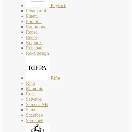
Phylrich
Pibamarmi
Pinetti
PoolSpa
Radomonte
Rapsel
Recor
Reginox
Repabad
Rexa design
Rifra
Riho
Ritmonio
Roca
Salvatori
Sameca AB
Samo
Scarabeo
Serdaneli