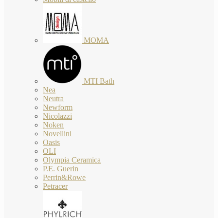
MOMA
MTI Bath
Nea
Neutra
Newform
Nicolazzi
Noken
Novellini
Oasis
OLI
Olympia Ceramica
P.E. Guerin
Perrin&Rowe
Petracer