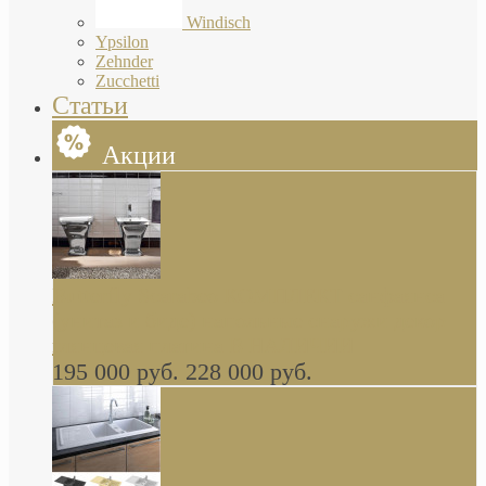
Windisch
Ypsilon
Zehnder
Zucchetti
Статьи
Акции
Butterfly Scarabeo КОМПЛЕКТ санфаянса
(унитаз и биде) напольные снаружи декор
глянцевая платина В НАЛИЧИИ
195 000 руб.
228 000 руб.