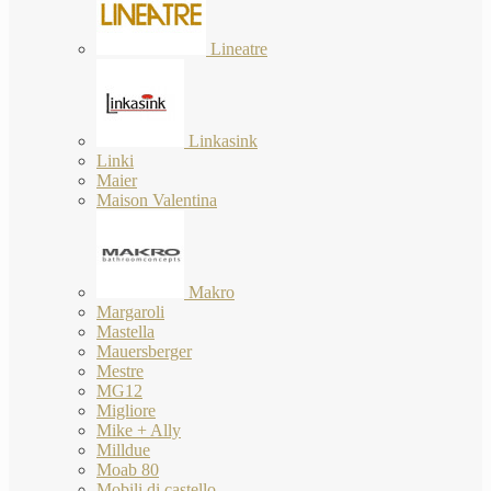
Lineatre
Linkasink
Linki
Maier
Maison Valentina
Makro
Margaroli
Mastella
Mauersberger
Mestre
MG12
Migliore
Mike + Ally
Milldue
Moab 80
Mobili di castello