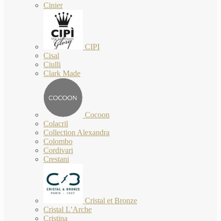
Cinier
CIPI
Cisal
Ciulli
Clark Made
Cocoon
Colacril
Collection Alexandra
Colombo
Cordivari
Crestani
Cristal et Bronze
Cristal L’Arche
Cristina