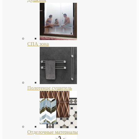
СПА зона
Полотенце сушитель
Отделочные материалы