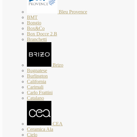
Bleu Provence
BMT
Bongio
Box&Co
Box Docce 2.B
Branchetti
Brizo
Bugnatese
Burlington
California
Carimali
Carlo Frattini
Catalano
CEA
Ceramica Ala
Cielo