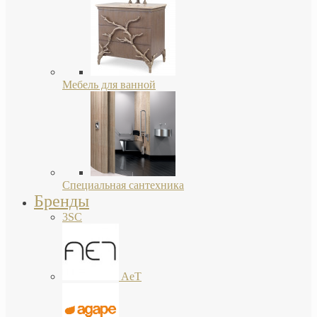
Мебель для ванной
Специальная сантехника
Бренды
3SC
AeT