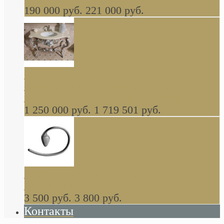
190 000 руб.
221 000 руб.
Gondola GAIA консоль 140 см для ванной в
стиле барокко, из массива дерева, светло
коричневый матовый окрас + серебро
1 250 000 руб.
1 719 501 руб.
Khala Colombo аксессуары (серия) В
НАЛИЧИИ
3 500 руб.
3 800 руб.
Контакты