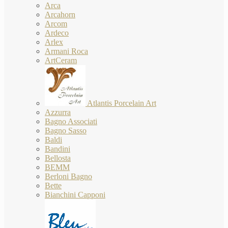
Arca
Arcahorn
Arcom
Ardeco
Arlex
Armani Roca
ArtCeram
Atlantis Porcelain Art
Azzurra
Bagno Associati
Bagno Sasso
Baldi
Bandini
Bellosta
BEMM
Berloni Bagno
Bette
Bianchini Capponi