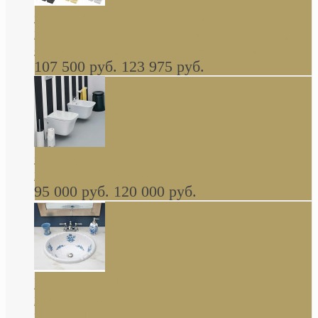
Cassia Duravit врезная сверху кухонная
керамическая мойка 1160 x 510 мм белая,
серая, черная, бежевая В НАЛИЧИИ
107 500 руб.
123 975 руб.
Cow ArtCeram унитаз навесной и биде
навесное КОМПЛЕКТ
95 000 руб.
120 000 руб.
Decorated Bathroom раковина овальная
встраиваемая для ванной с рисунком синяя
роза В НАЛИЧИИ