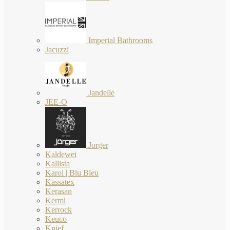
Imperial Bathrooms
Jacuzzi
Jandelle
JEE-O
Jorger
Kaldewei
Kallista
Karol | Blu Bleu
Kassatex
Kerasan
Kermi
Kerrock
Keuco
Knief