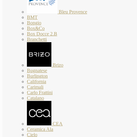
Bleu Provence
BMT
Bongio
Box&Co
Box Docce 2.B
Branchetti
Brizo
Bugnatese
Burlington
California
Carimali
Carlo Frattini
Catalano
CEA
Ceramica Ala
Cielo