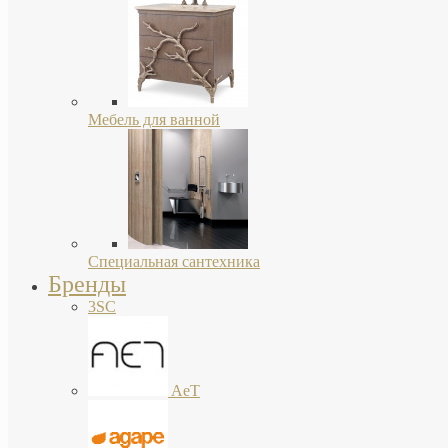
Мебель для ванной
Специальная сантехника
Бренды
3SC
AeT