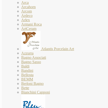
Arca
Arcahorn
Arcom
Ardeco
Arlex
Armani Roca
ArtCeram
Atlantis Porcelain Art
Azzurra
Bagno Associati
Bagno Sasso
Baldi
Bandini
Bellosta
BEMM
Berloni Bagno
Bette
Bianchini Capponi