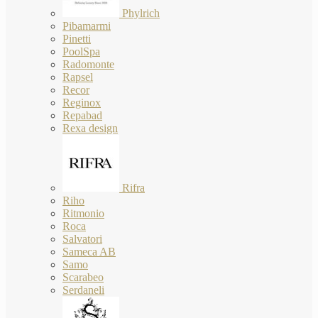
Phylrich
Pibamarmi
Pinetti
PoolSpa
Radomonte
Rapsel
Recor
Reginox
Repabad
Rexa design
Rifra
Riho
Ritmonio
Roca
Salvatori
Sameca AB
Samo
Scarabeo
Serdaneli