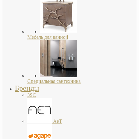
Мебель для ванной
Специальная сантехника
Бренды
3SC
AeT