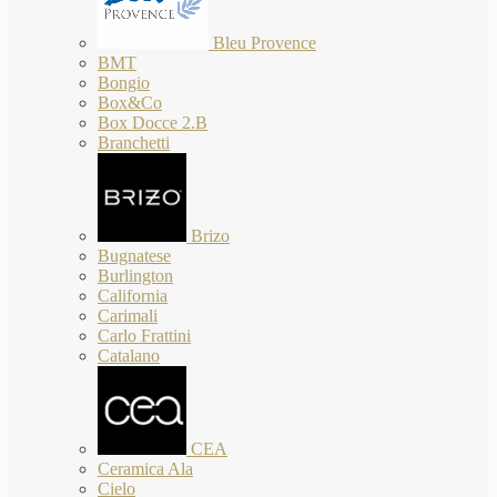
Bleu Provence
BMT
Bongio
Box&Co
Box Docce 2.B
Branchetti
Brizo
Bugnatese
Burlington
California
Carimali
Carlo Frattini
Catalano
CEA
Ceramica Ala
Cielo