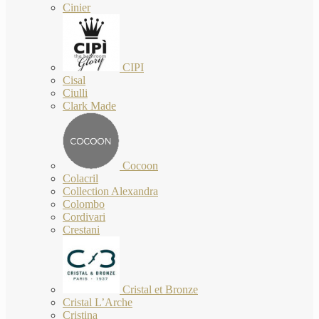
Cinier
CIPI
Cisal
Ciulli
Clark Made
Cocoon
Colacril
Collection Alexandra
Colombo
Cordivari
Crestani
Cristal et Bronze
Cristal L’Arche
Cristina