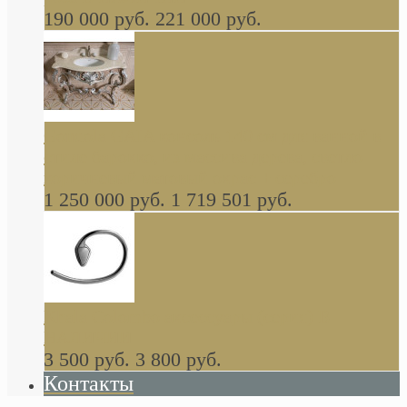
190 000 руб.
221 000 руб.
Gondola GAIA консоль 140 см для ванной в
стиле барокко, из массива дерева, светло
коричневый матовый окрас + серебро
1 250 000 руб.
1 719 501 руб.
Khala Colombo аксессуары (серия) В
НАЛИЧИИ
3 500 руб.
3 800 руб.
Контакты