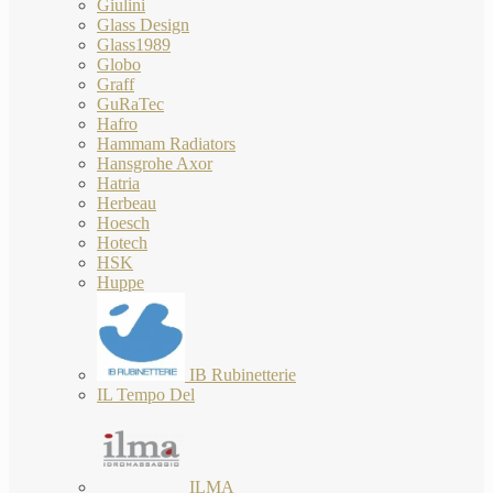
Giulini
Glass Design
Glass1989
Globo
Graff
GuRaTec
Hafro
Hammam Radiators
Hansgrohe Axor
Hatria
Herbeau
Hoesch
Hotech
HSK
Huppe
IB Rubinetterie
IL Tempo Del
ILMA