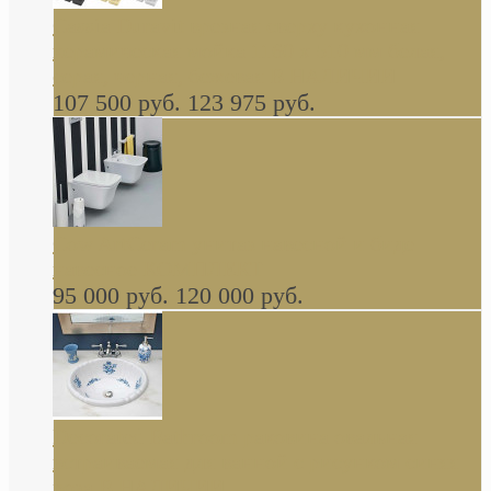
Cassia Duravit врезная сверху кухонная
керамическая мойка 1160 x 510 мм белая,
серая, черная, бежевая В НАЛИЧИИ
107 500 руб.
123 975 руб.
Cow ArtCeram унитаз навесной и биде
навесное КОМПЛЕКТ
95 000 руб.
120 000 руб.
Decorated Bathroom раковина овальная
встраиваемая для ванной с рисунком синяя
роза В НАЛИЧИИ