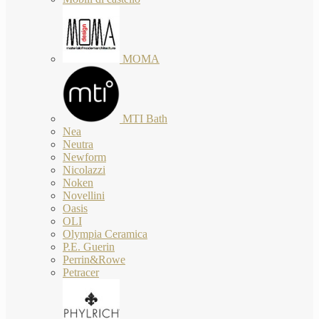
MOMA
MTI Bath
Nea
Neutra
Newform
Nicolazzi
Noken
Novellini
Oasis
OLI
Olympia Ceramica
P.E. Guerin
Perrin&Rowe
Petracer