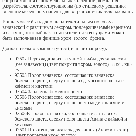
сопровождения своих мебельных коллекций, компания
разработала, соответствующие им (по стилевому решению)
внешние мебельных панели для встраивания акриловых ванн.
Ванна может быть дополнена текстильным пологом-
занавеской с различным декором, поддерживаемый карнизом
из латуни, который как и смесители с аксессуарами может
быть выполнены в финише хром, золото, бронза.
Дополнительно комплектуется (цены по запросу):
93502 Перекладина из латунной трубы для занавески
(без занавески) (цвет покрытия хром, золото) 183х13х85
см
93503 Полог-занавеска, состоящая из: занавеска
бежевого цвета, сверху полог из дамасского шелка с
каймой и кистями
93504 Занавеска бежевого цвета
93506 Полог-занавеска, состоящая из: занавеска
бежевого цвета, сверху полог цвета меди с каймой и
кистями
93506B Полог-занавеска, состоящая из: занавеска
бежевого цвета, сверху полог цвета Авана с каймой и
кистями
93501 Полотенцедержатель для ванны (2 в комплекте)
(цвет покрытия хром, золото)