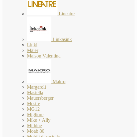
Lineatre
Linkasink
Linki
Maier
Maison Valentina
Makro
Margaroli
Mastella
Mauersberger
Mestre
MG12
Migliore
Mike + Ally
Milldue
Moab 80
Mobili di castello