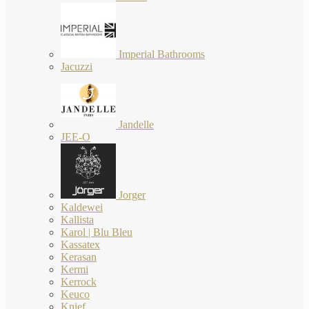
Imperial Bathrooms
Jacuzzi
Jandelle
JEE-O
Jorger
Kaldewei
Kallista
Karol | Blu Bleu
Kassatex
Kerasan
Kermi
Kerrock
Keuco
Knief