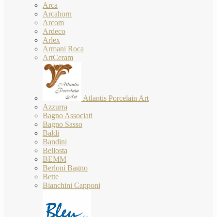
Arca
Arcahorn
Arcom
Ardeco
Arlex
Armani Roca
ArtCeram
Atlantis Porcelain Art
Azzurra
Bagno Associati
Bagno Sasso
Baldi
Bandini
Bellosta
BEMM
Berloni Bagno
Bette
Bianchini Capponi