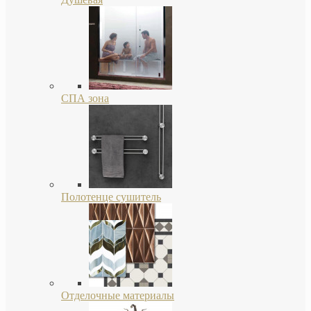
СПА зона
Полотенце сушитель
Отделочные материалы