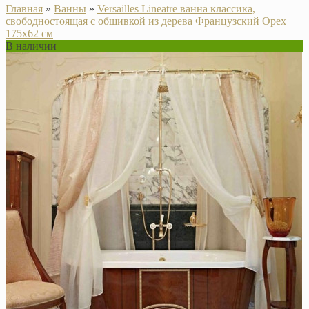
Главная
»
Ванны
»
Versailles Lineatre ванна классика,
свободностоящая с обшивкой из дерева Французский Орех
175х62 см
В наличии