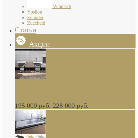
Windisch
Ypsilon
Zehnder
Zucchetti
Статьи
Акции
Butterfly Scarabeo КОМПЛЕКТ санфаянса
(унитаз и биде) напольные снаружи декор
глянцевая платина В НАЛИЧИИ
195 000 руб.
228 000 руб.