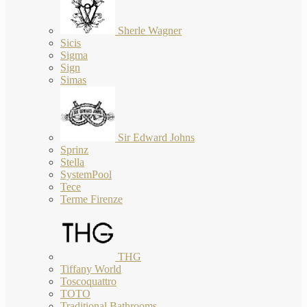
Sherle Wagner
Sicis
Sigma
Sign
Simas
Sir Edward Johns
Sprinz
Stella
SystemPool
Tece
Terme Firenze
THG
Tiffany World
Toscoquattro
TOTO
Traditional Bathrooms