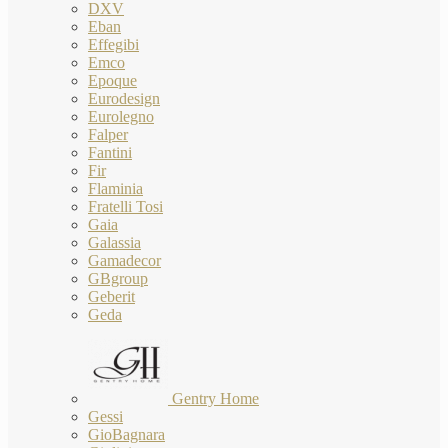
DXV
Eban
Effegibi
Emco
Epoque
Eurodesign
Eurolegno
Falper
Fantini
Fir
Flaminia
Fratelli Tosi
Gaia
Galassia
Gamadecor
GBgroup
Geberit
Geda
Gentry Home
Gessi
GioBagnara