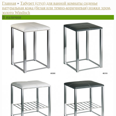
Главная
»
Табурет (стул) для ванной комнаты сиденье
натуральная кожа (белая или темно-коричневая) ножки хром,
золото Windisch
В наличии