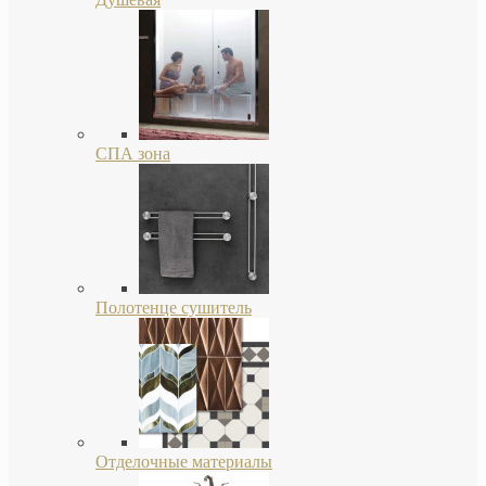
СПА зона
Полотенце сушитель
Отделочные материалы