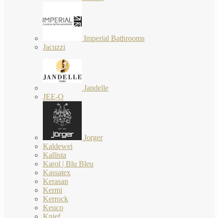
Imperial Bathrooms
Jacuzzi
Jandelle
JEE-O
Jorger
Kaldewei
Kallista
Karol | Blu Bleu
Kassatex
Kerasan
Kermi
Kerrock
Keuco
Knief