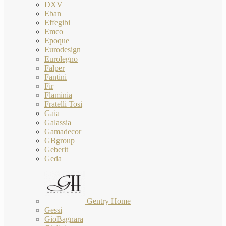
DXV
Eban
Effegibi
Emco
Epoque
Eurodesign
Eurolegno
Falper
Fantini
Fir
Flaminia
Fratelli Tosi
Gaia
Galassia
Gamadecor
GBgroup
Geberit
Geda
Gentry Home
Gessi
GioBagnara