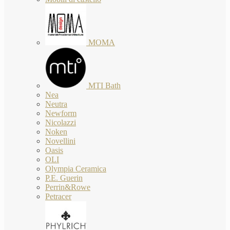
MOMA
MTI Bath
Nea
Neutra
Newform
Nicolazzi
Noken
Novellini
Oasis
OLI
Olympia Ceramica
P.E. Guerin
Perrin&Rowe
Petracer