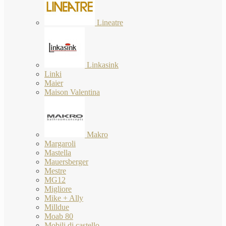
Lineatre
Linkasink
Linki
Maier
Maison Valentina
Makro
Margaroli
Mastella
Mauersberger
Mestre
MG12
Migliore
Mike + Ally
Milldue
Moab 80
Mobili di castello