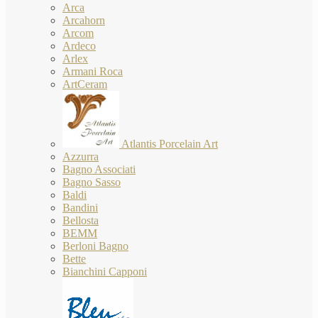
Arca
Arcahorn
Arcom
Ardeco
Arlex
Armani Roca
ArtCeram
Atlantis Porcelain Art
Azzurra
Bagno Associati
Bagno Sasso
Baldi
Bandini
Bellosta
BEMM
Berloni Bagno
Bette
Bianchini Capponi