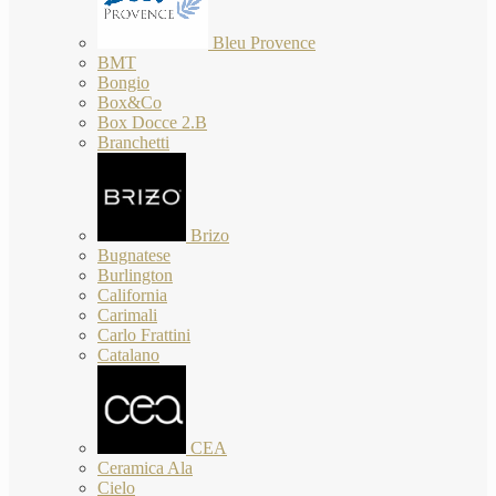
Bleu Provence
BMT
Bongio
Box&Co
Box Docce 2.B
Branchetti
Brizo
Bugnatese
Burlington
California
Carimali
Carlo Frattini
Catalano
CEA
Ceramica Ala
Cielo