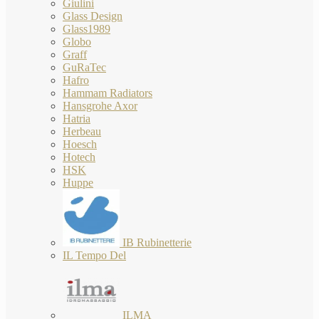
Giulini
Glass Design
Glass1989
Globo
Graff
GuRaTec
Hafro
Hammam Radiators
Hansgrohe Axor
Hatria
Herbeau
Hoesch
Hotech
HSK
Huppe
IB Rubinetterie
IL Tempo Del
ILMA