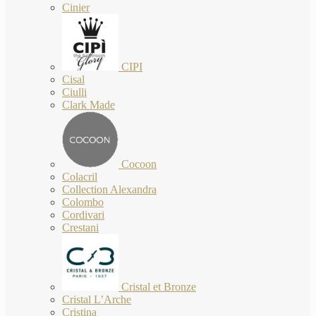
Cinier
CIPI
Cisal
Ciulli
Clark Made
Cocoon
Colacril
Collection Alexandra
Colombo
Cordivari
Crestani
Cristal et Bronze
Cristal L’Arche
Cristina