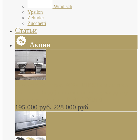
Windisch
Ypsilon
Zehnder
Zucchetti
Статьи
Акции
Butterfly Scarabeo КОМПЛЕКТ санфаянса
(унитаз и биде) напольные снаружи декор
глянцевая платина В НАЛИЧИИ
195 000 руб.
228 000 руб.