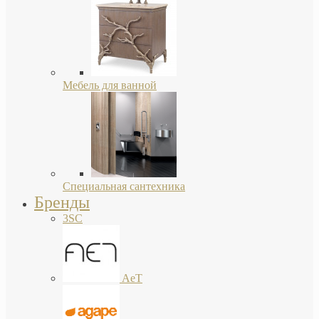
Мебель для ванной
Специальная сантехника
Бренды
3SC
AeT