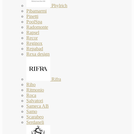
Phylrich
Pibamarmi
Pinetti
PoolSpa
Radomonte
Rapsel
Recor
Reginox
Repabad
Rexa design
Rifra
Riho
Ritmonio
Roca
Salvatori
Sameca AB
Samo
Scarabeo
Serdaneli