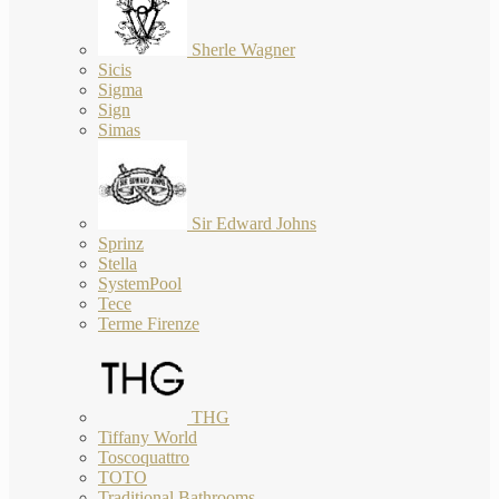
Sherle Wagner
Sicis
Sigma
Sign
Simas
Sir Edward Johns
Sprinz
Stella
SystemPool
Tece
Terme Firenze
THG
Tiffany World
Toscoquattro
TOTO
Traditional Bathrooms