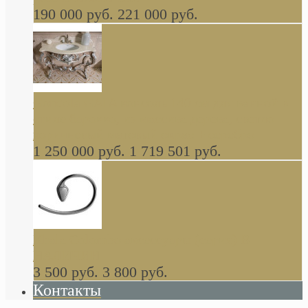
190 000 руб.
221 000 руб.
Gondola GAIA консоль 140 см для ванной в
стиле барокко, из массива дерева, светло
коричневый матовый окрас + серебро
1 250 000 руб.
1 719 501 руб.
Khala Colombo аксессуары (серия) В
НАЛИЧИИ
3 500 руб.
3 800 руб.
Контакты