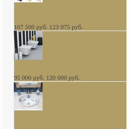
Cassia Duravit врезная сверху кухонная
керамическая мойка 1160 x 510 мм белая,
серая, черная, бежевая В НАЛИЧИИ
107 500 руб.
123 975 руб.
Cow ArtCeram унитаз навесной и биде
навесное КОМПЛЕКТ
95 000 руб.
120 000 руб.
Decorated Bathroom раковина овальная
встраиваемая для ванной с рисунком синяя
роза В НАЛИЧИИ