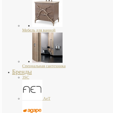
Мебель для ванной
Специальная сантехника
Бренды
3SC
AeT