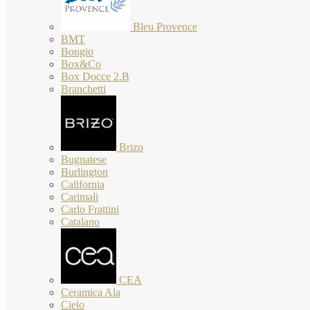
Bleu Provence
BMT
Bongio
Box&Co
Box Docce 2.B
Branchetti
Brizo
Bugnatese
Burlington
California
Carimali
Carlo Frattini
Catalano
CEA
Ceramica Ala
Cielo