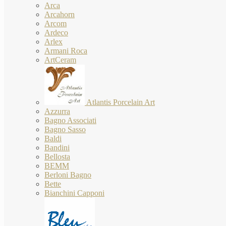
Arca
Arcahorn
Arcom
Ardeco
Arlex
Armani Roca
ArtCeram
Atlantis Porcelain Art
Azzurra
Bagno Associati
Bagno Sasso
Baldi
Bandini
Bellosta
BEMM
Berloni Bagno
Bette
Bianchini Capponi