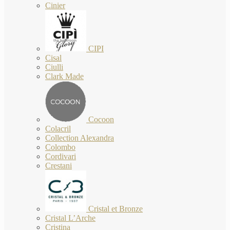
Cinier
CIPI
Cisal
Ciulli
Clark Made
Cocoon
Colacril
Collection Alexandra
Colombo
Cordivari
Crestani
Cristal et Bronze
Cristal L’Arche
Cristina