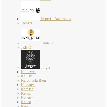
Imperial Bathrooms
Jacuzzi
Jandelle
JEE-O
Jorger
Kaldewei
Kallista
Karol | Blu Bleu
Kassatex
Kerasan
Kermi
Kerrock
Keuco
Knief