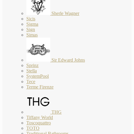
Sherle Wagner
Sicis
Sigma
Sign
Simas
Sir Edward Johns
Sprinz
Stella
SystemPool
Tece
Terme Firenze
THG
Tiffany World
Toscoquattro
TOTO
Traditional Bathrooms