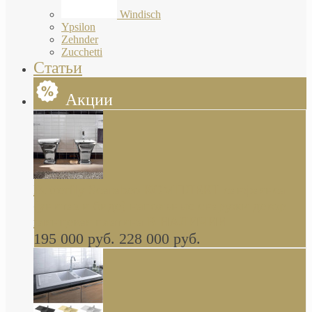
Windisch
Ypsilon
Zehnder
Zucchetti
Статьи
Акции
Butterfly Scarabeo КОМПЛЕКТ санфаянса
(унитаз и биде) напольные снаружи декор
глянцевая платина В НАЛИЧИИ
195 000 руб.
228 000 руб.