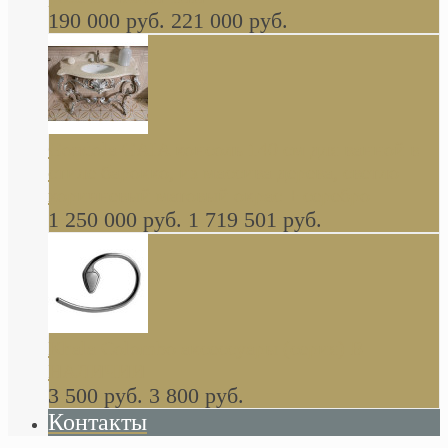
190 000 руб.
221 000 руб.
Gondola GAIA консоль 140 см для ванной в
стиле барокко, из массива дерева, светло
коричневый матовый окрас + серебро
1 250 000 руб.
1 719 501 руб.
Khala Colombo аксессуары (серия) В
НАЛИЧИИ
3 500 руб.
3 800 руб.
Контакты