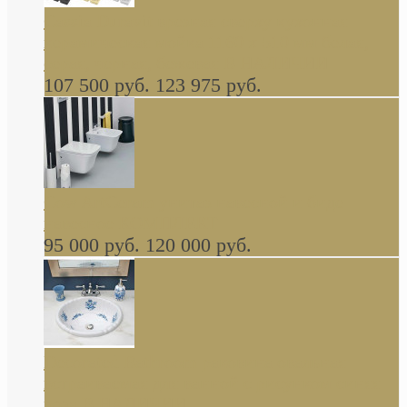
Cassia Duravit врезная сверху кухонная
керамическая мойка 1160 x 510 мм белая,
серая, черная, бежевая В НАЛИЧИИ
107 500 руб.
123 975 руб.
Cow ArtCeram унитаз навесной и биде
навесное КОМПЛЕКТ
95 000 руб.
120 000 руб.
Decorated Bathroom раковина овальная
встраиваемая для ванной с рисунком синяя
роза В НАЛИЧИИ