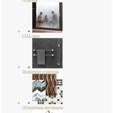
СПА зона
Полотенце сушитель
Отделочные материалы