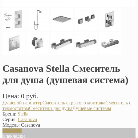
Casanova Stella Смеситель
для душа (душевая система)
Цена: 0 руб.
Душевой гарнитур
Смеситель скрытого монтажа
Смеситель с
термостатом
Смесители для душа
Душевые системы
Бренд:
Stella
Серия:
Casanova
Модель:
Casanova
В корзину
в закладки