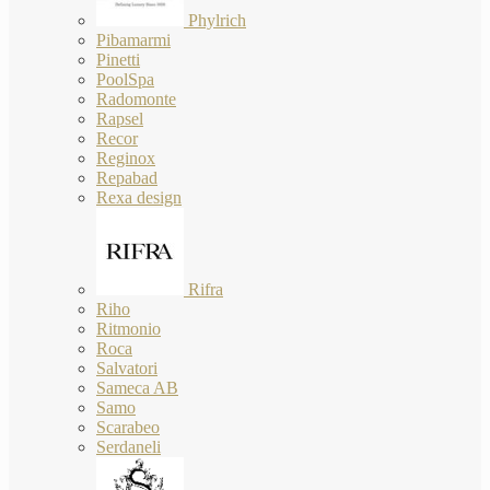
Phylrich
Pibamarmi
Pinetti
PoolSpa
Radomonte
Rapsel
Recor
Reginox
Repabad
Rexa design
Rifra
Riho
Ritmonio
Roca
Salvatori
Sameca AB
Samo
Scarabeo
Serdaneli