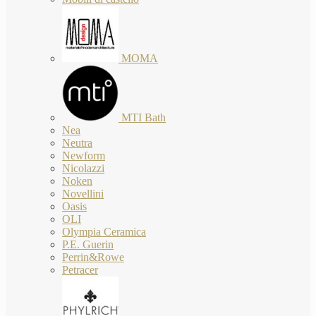
MOMA
MTI Bath
Nea
Neutra
Newform
Nicolazzi
Noken
Novellini
Oasis
OLI
Olympia Ceramica
P.E. Guerin
Perrin&Rowe
Petracer