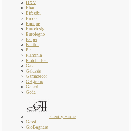
DXV
Eban
Effegibi
Emco
Epoque
Eurodesign
Eurolegno
Falper
Fantini
Fir
Flaminia
Fratelli Tosi
Gaia
Galassia
Gamadecor
GBgroup
Geberit
Geda
Gentry Home
Gessi
GioBagnara