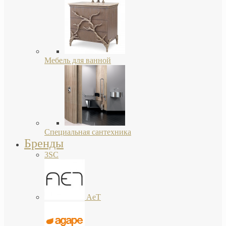
Мебель для ванной
Специальная сантехника
Бренды
3SC
AeT