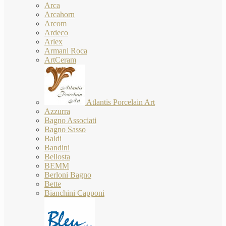
Arca
Arcahorn
Arcom
Ardeco
Arlex
Armani Roca
ArtCeram
Atlantis Porcelain Art
Azzurra
Bagno Associati
Bagno Sasso
Baldi
Bandini
Bellosta
BEMM
Berloni Bagno
Bette
Bianchini Capponi