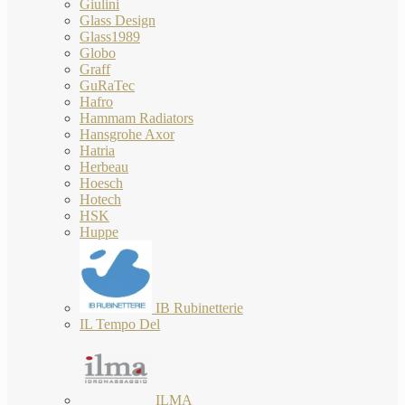
Giulini
Glass Design
Glass1989
Globo
Graff
GuRaTec
Hafro
Hammam Radiators
Hansgrohe Axor
Hatria
Herbeau
Hoesch
Hotech
HSK
Huppe
IB Rubinetterie
IL Tempo Del
ILMA