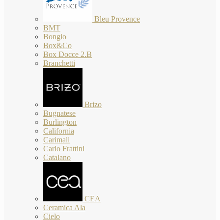
Bleu Provence
BMT
Bongio
Box&Co
Box Docce 2.B
Branchetti
Brizo
Bugnatese
Burlington
California
Carimali
Carlo Frattini
Catalano
CEA
Ceramica Ala
Cielo