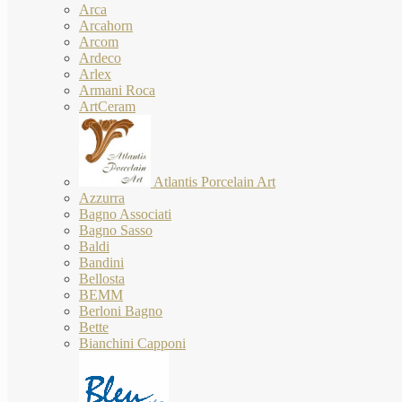
Arca
Arcahorn
Arcom
Ardeco
Arlex
Armani Roca
ArtCeram
Atlantis Porcelain Art
Azzurra
Bagno Associati
Bagno Sasso
Baldi
Bandini
Bellosta
BEMM
Berloni Bagno
Bette
Bianchini Capponi