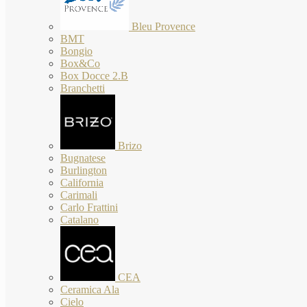
Bleu Provence
BMT
Bongio
Box&Co
Box Docce 2.B
Branchetti
Brizo
Bugnatese
Burlington
California
Carimali
Carlo Frattini
Catalano
CEA
Ceramica Ala
Cielo