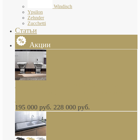
Windisch
Ypsilon
Zehnder
Zucchetti
Статьи
Акции
Butterfly Scarabeo КОМПЛЕКТ санфаянса
(унитаз и биде) напольные снаружи декор
глянцевая платина В НАЛИЧИИ
195 000 руб.
228 000 руб.