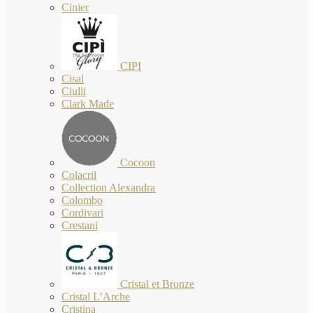
Cinier
CIPI
Cisal
Ciulli
Clark Made
Cocoon
Colacril
Collection Alexandra
Colombo
Cordivari
Crestani
Cristal et Bronze
Cristal L’Arche
Cristina