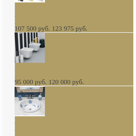
Cassia Duravit врезная сверху кухонная
керамическая мойка 1160 x 510 мм белая,
серая, черная, бежевая В НАЛИЧИИ
107 500 руб.
123 975 руб.
Cow ArtCeram унитаз навесной и биде
навесное КОМПЛЕКТ
95 000 руб.
120 000 руб.
Decorated Bathroom раковина овальная
встраиваемая для ванной с рисунком синяя
роза В НАЛИЧИИ