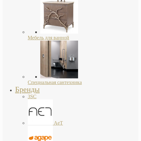
Мебель для ванной
Специальная сантехника
Бренды
3SC
AeT