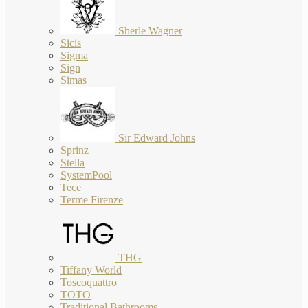
Sherle Wagner
Sicis
Sigma
Sign
Simas
Sir Edward Johns
Sprinz
Stella
SystemPool
Tece
Terme Firenze
THG
Tiffany World
Toscoquattro
TOTO
Traditional Bathrooms