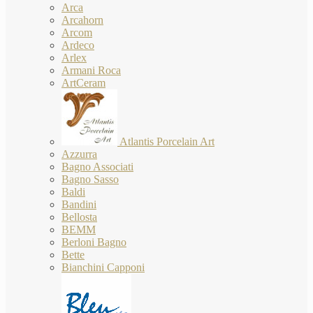
Arca
Arcahorn
Arcom
Ardeco
Arlex
Armani Roca
ArtCeram
Atlantis Porcelain Art
Azzurra
Bagno Associati
Bagno Sasso
Baldi
Bandini
Bellosta
BEMM
Berloni Bagno
Bette
Bianchini Capponi