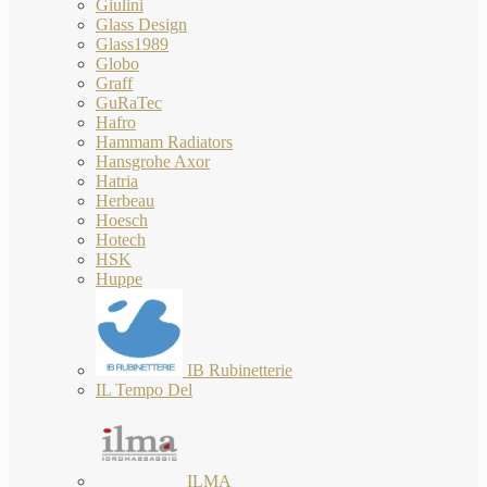
Giulini
Glass Design
Glass1989
Globo
Graff
GuRaTec
Hafro
Hammam Radiators
Hansgrohe Axor
Hatria
Herbeau
Hoesch
Hotech
HSK
Huppe
IB Rubinetterie
IL Tempo Del
ILMA