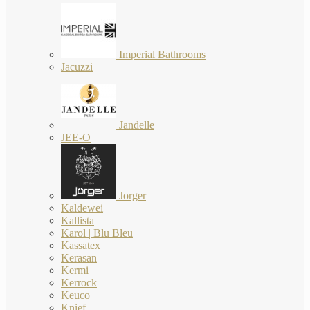
Imperial Bathrooms
Jacuzzi
Jandelle
JEE-O
Jorger
Kaldewei
Kallista
Karol | Blu Bleu
Kassatex
Kerasan
Kermi
Kerrock
Keuco
Knief