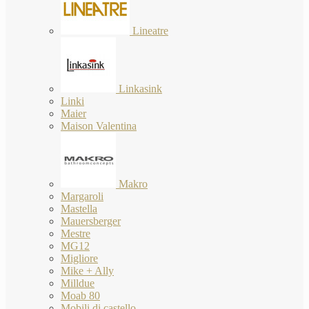
Lineatre
Linkasink
Linki
Maier
Maison Valentina
Makro
Margaroli
Mastella
Mauersberger
Mestre
MG12
Migliore
Mike + Ally
Milldue
Moab 80
Mobili di castello