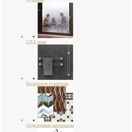
СПА зона
Полотенце сушитель
Отделочные материалы