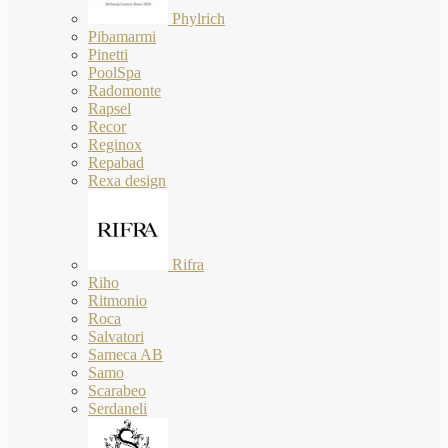
Phylrich
Pibamarmi
Pinetti
PoolSpa
Radomonte
Rapsel
Recor
Reginox
Repabad
Rexa design
Rifra
Riho
Ritmonio
Roca
Salvatori
Sameca AB
Samo
Scarabeo
Serdaneli