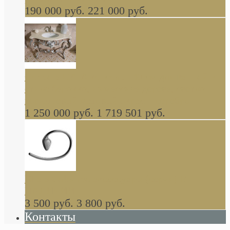
190 000 руб.
221 000 руб.
Gondola GAIA консоль 140 см для ванной в
стиле барокко, из массива дерева, светло
коричневый матовый окрас + серебро
1 250 000 руб.
1 719 501 руб.
Khala Colombo аксессуары (серия) В
НАЛИЧИИ
3 500 руб.
3 800 руб.
Контакты