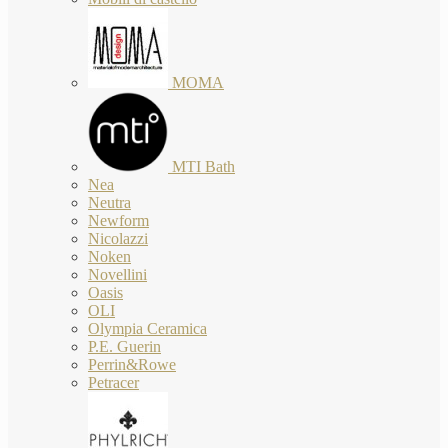
MOMA
MTI Bath
Nea
Neutra
Newform
Nicolazzi
Noken
Novellini
Oasis
OLI
Olympia Ceramica
P.E. Guerin
Perrin&Rowe
Petracer