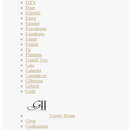
DXV
Eban
Effegibi
Emco
Epoque
Eurodesign
Eurolegno
Falper
Fantini
Fir
Flaminia
Fratelli Tosi
Gaia
Galassia
Gamadecor
GBgroup
Geberit
Geda
Gentry Home
Gessi
GioBagnara