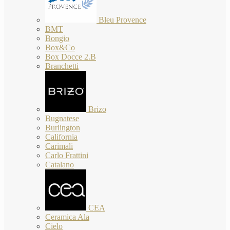
Bleu Provence
BMT
Bongio
Box&Co
Box Docce 2.B
Branchetti
Brizo
Bugnatese
Burlington
California
Carimali
Carlo Frattini
Catalano
CEA
Ceramica Ala
Cielo