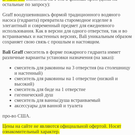
остальные по запросу):
Graff воодушевившись формой традиционного водяного
насоса (гидранта) превратила старомодное изделие в
элегантный и современный предмет для ежедневного
использования. Как в версии для одного отверстия, так и во
встраиваемых и настенных версиях, Bali уникальным образом
сохраняет свою связь с прошлым и настоящим.
Bali Graff
смеситель в форме пожарного гидранта иммет
различные варианты установки назначения (на заказ):
смеситель для раковины на 3 отверстия (на столешницу
и настенный)
смеситель для раковины на 1 отверстие (низкий и
высокий)
смеситель для биде на 1 отверстие
гигенический душ
смеситель для ванны/душа встраиваемый
аксессуары для ванной и туалета
про-во США.
Цены на сайте не являются официальной офертой. Носят
ознакомительный характер.