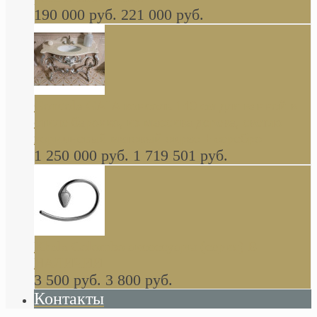
190 000 руб.
221 000 руб.
Gondola GAIA консоль 140 см для ванной в
стиле барокко, из массива дерева, светло
коричневый матовый окрас + серебро
1 250 000 руб.
1 719 501 руб.
Khala Colombo аксессуары (серия) В
НАЛИЧИИ
3 500 руб.
3 800 руб.
Контакты