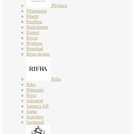
Phylrich
Pibamarmi
Pinetti
PoolSpa
Radomonte
Rapsel
Recor
Reginox
Repabad
Rexa design
Rifra
Riho
Ritmonio
Roca
Salvatori
Sameca AB
Samo
Scarabeo
Serdaneli