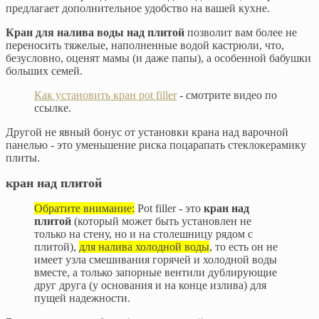
предлагает дополнительное удобство на вашей кухне.
Кран для налива воды над плитой
позволит вам более не
переносить тяжелые, наполненные водой кастрюли, что,
безусловно, оценят мамы (и даже папы), а особенной бабушки
больших семей.
Как установить кран pot filler
- смотрите видео по
ссылке.
Другой не явный бонус от установки крана над варочной
панелью - это уменьшение риска поцарапать стеклокерамику
плиты.
кран над плитой
Обратите внимание:
Pot filler - это
кран над
плитой
(который может быть установлен не
только на стену, но и на столешницу рядом с
плитой),
для налива холодной воды
, то есть он не
имеет узла смешивания горячей и холодной воды
вместе, а только запорные вентили дублирующие
друг друга (у основания и на конце излива) для
пущей надежности.