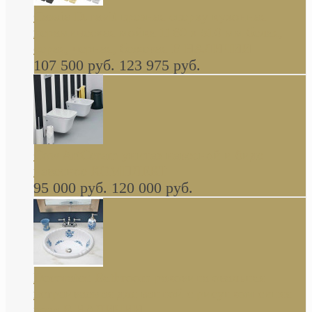
Cassia Duravit врезная сверху кухонная
керамическая мойка 1160 x 510 мм белая,
серая, черная, бежевая В НАЛИЧИИ
107 500 руб.
123 975 руб.
Cow ArtCeram унитаз навесной и биде
навесное КОМПЛЕКТ
95 000 руб.
120 000 руб.
Decorated Bathroom раковина овальная
встраиваемая для ванной с рисунком синяя
роза В НАЛИЧИИ