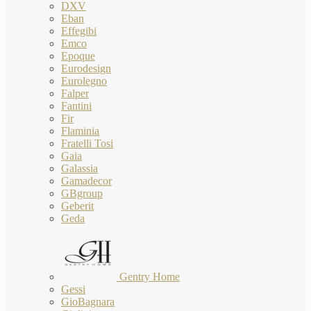
DXV
Eban
Effegibi
Emco
Epoque
Eurodesign
Eurolegno
Falper
Fantini
Fir
Flaminia
Fratelli Tosi
Gaia
Galassia
Gamadecor
GBgroup
Geberit
Geda
Gentry Home
Gessi
GioBagnara