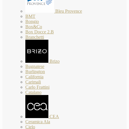
Bleu Provence
BMT
Bongio
Box&Co
Box Docce 2.B
Branchetti
Brizo
Bugnatese
Burlington
California
Carimali
Carlo Frattini
Catalano
CEA
Ceramica Ala
Cielo