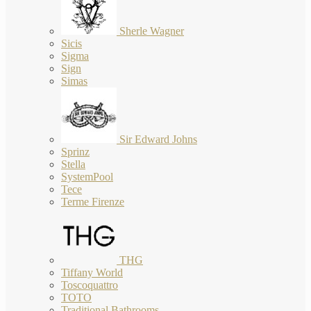
Sherle Wagner
Sicis
Sigma
Sign
Simas
Sir Edward Johns
Sprinz
Stella
SystemPool
Tece
Terme Firenze
THG
Tiffany World
Toscoquattro
TOTO
Traditional Bathrooms