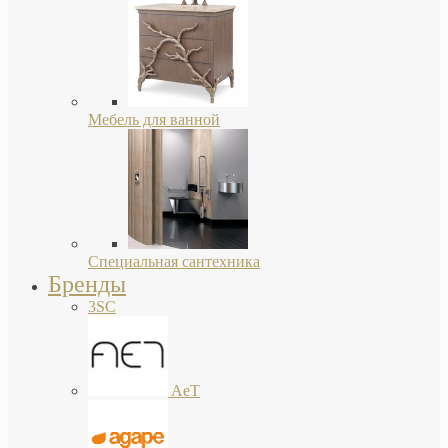
Мебель для ванной
Специальная сантехника
Бренды
3SC
AeT