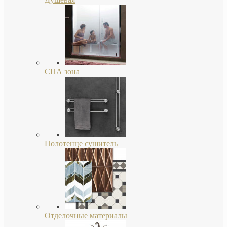
СПА зона
Полотенце сушитель
Отделочные материалы