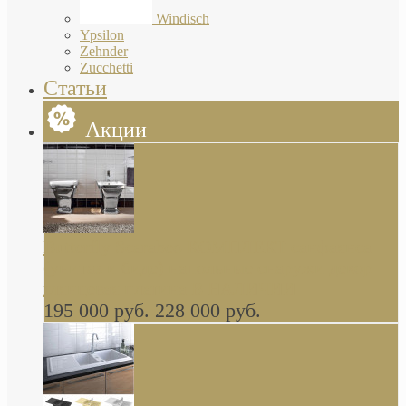
Windisch
Ypsilon
Zehnder
Zucchetti
Статьи
Акции
Butterfly Scarabeo КОМПЛЕКТ санфаянса
(унитаз и биде) напольные снаружи декор
глянцевая платина В НАЛИЧИИ
195 000 руб.
228 000 руб.