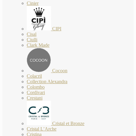
Cinier
CIPI
Cisal
Ciulli
Clark Made
Cocoon
Colacril
Collection Alexandra
Colombo
Cordivari
Crestani
Cristal et Bronze
Cristal L’Arche
Cristina