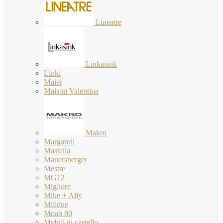
Lineatre
Linkasink
Linki
Maier
Maison Valentina
Makro
Margaroli
Mastella
Mauersberger
Mestre
MG12
Migliore
Mike + Ally
Milldue
Moab 80
Mobili di castello