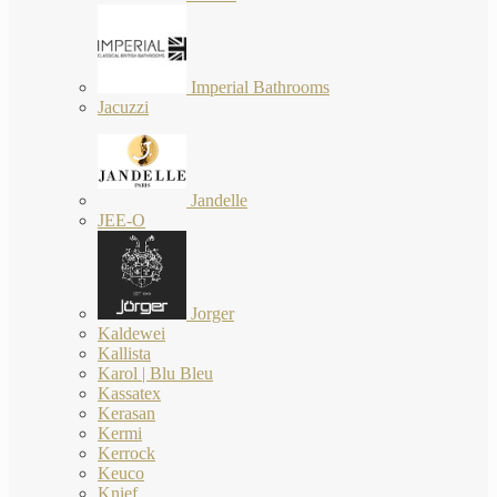
Imperial Bathrooms
Jacuzzi
Jandelle
JEE-O
Jorger
Kaldewei
Kallista
Karol | Blu Bleu
Kassatex
Kerasan
Kermi
Kerrock
Keuco
Knief