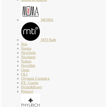
MOMA
MTI Bath
Nea
Neutra
Newform
Nicolazzi
Noken
Novellini
Oasis
OLI
Olympia Ceramica
P.E. Guerin
Perrin&Rowe
Petracer