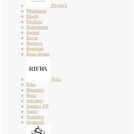
Phylrich
Pibamarmi
Pinetti
PoolSpa
Radomonte
Rapsel
Recor
Reginox
Repabad
Rexa design
Rifra
Riho
Ritmonio
Roca
Salvatori
Sameca AB
Samo
Scarabeo
Serdaneli