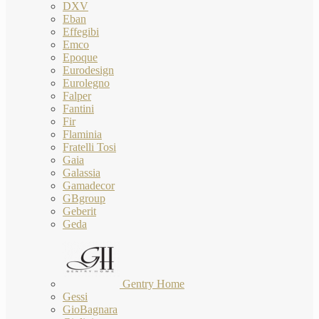
DXV
Eban
Effegibi
Emco
Epoque
Eurodesign
Eurolegno
Falper
Fantini
Fir
Flaminia
Fratelli Tosi
Gaia
Galassia
Gamadecor
GBgroup
Geberit
Geda
Gentry Home
Gessi
GioBagnara