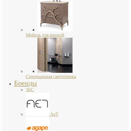
Мебель для ванной
Специальная сантехника
Бренды
3SC
AeT