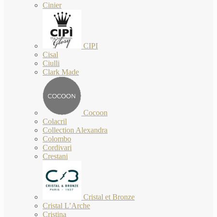
Cinier
CIPI
Cisal
Ciulli
Clark Made
Cocoon
Colacril
Collection Alexandra
Colombo
Cordivari
Crestani
Cristal et Bronze
Cristal L’Arche
Cristina