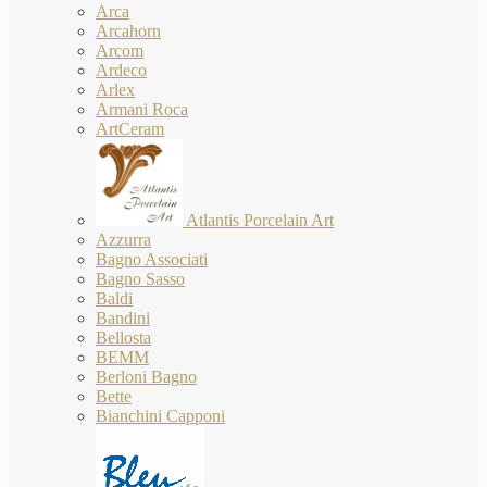
Arca
Arcahorn
Arcom
Ardeco
Arlex
Armani Roca
ArtCeram
Atlantis Porcelain Art
Azzurra
Bagno Associati
Bagno Sasso
Baldi
Bandini
Bellosta
BEMM
Berloni Bagno
Bette
Bianchini Capponi