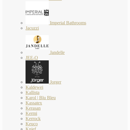
Imperial Bathrooms
Jacuzzi
Jandelle
JEE-O
Jorger
Kaldewei
Kallista
Karol | Blu Bleu
Kassatex
Kerasan
Kermi
Kerrock
Keuco
Knief