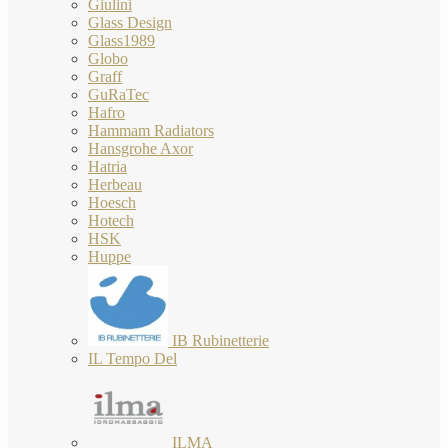
Giulini
Glass Design
Glass1989
Globo
Graff
GuRaTec
Hafro
Hammam Radiators
Hansgrohe Axor
Hatria
Herbeau
Hoesch
Hotech
HSK
Huppe
IB Rubinetterie
IL Tempo Del
ILMA