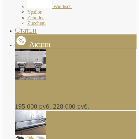
Windisch
Ypsilon
Zehnder
Zucchetti
Статьи
Акции
Butterfly Scarabeo КОМПЛЕКТ санфаянса
(унитаз и биде) напольные снаружи декор
глянцевая платина В НАЛИЧИИ
195 000 руб.
228 000 руб.