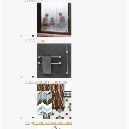
СПА зона
Полотенце сушитель
Отделочные материалы