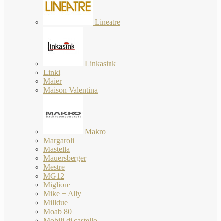
Lineatre
Linkasink
Linki
Maier
Maison Valentina
Makro
Margaroli
Mastella
Mauersberger
Mestre
MG12
Migliore
Mike + Ally
Milldue
Moab 80
Mobili di castello