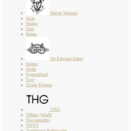
Sherle Wagner
Sicis
Sigma
Sign
Simas
Sir Edward Johns
Sprinz
Stella
SystemPool
Tece
Terme Firenze
THG
Tiffany World
Toscoquattro
TOTO
Traditional Bathrooms