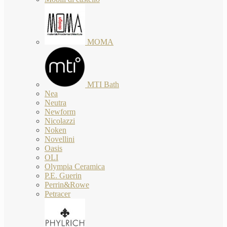
MOMA
MTI Bath
Nea
Neutra
Newform
Nicolazzi
Noken
Novellini
Oasis
OLI
Olympia Ceramica
P.E. Guerin
Perrin&Rowe
Petracer