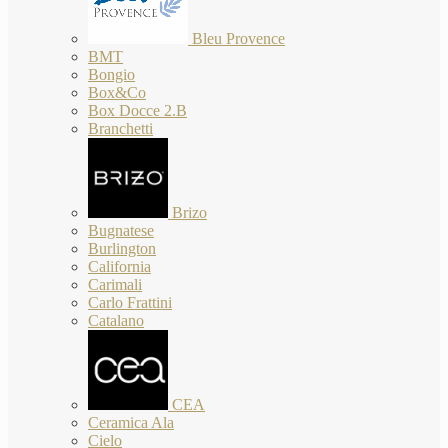
Bleu Provence
BMT
Bongio
Box&Co
Box Docce 2.B
Branchetti
Brizo
Bugnatese
Burlington
California
Carimali
Carlo Frattini
Catalano
CEA
Ceramica Ala
Cielo