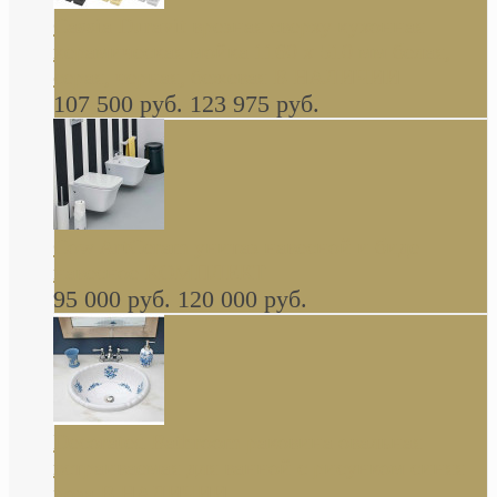
Cassia Duravit врезная сверху кухонная
керамическая мойка 1160 x 510 мм белая,
серая, черная, бежевая В НАЛИЧИИ
107 500 руб.
123 975 руб.
Cow ArtCeram унитаз навесной и биде
навесное КОМПЛЕКТ
95 000 руб.
120 000 руб.
Decorated Bathroom раковина овальная
встраиваемая для ванной с рисунком синяя
роза В НАЛИЧИИ