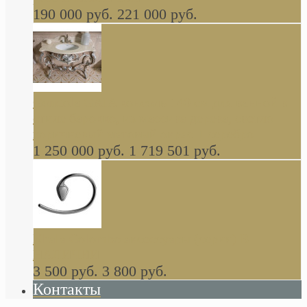
190 000 руб.
221 000 руб.
Gondola GAIA консоль 140 см для ванной в
стиле барокко, из массива дерева, светло
коричневый матовый окрас + серебро
1 250 000 руб.
1 719 501 руб.
Khala Colombo аксессуары (серия) В
НАЛИЧИИ
3 500 руб.
3 800 руб.
Контакты