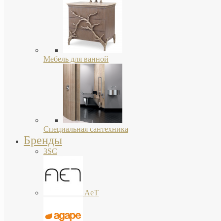
Мебель для ванной
Специальная сантехника
Бренды
3SC
AeT