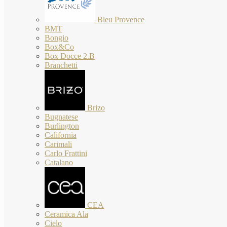
Bleu Provence
BMT
Bongio
Box&Co
Box Docce 2.B
Branchetti
Brizo
Bugnatese
Burlington
California
Carimali
Carlo Frattini
Catalano
CEA
Ceramica Ala
Cielo