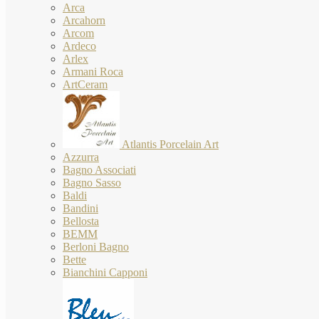
Arca
Arcahorn
Arcom
Ardeco
Arlex
Armani Roca
ArtCeram
Atlantis Porcelain Art
Azzurra
Bagno Associati
Bagno Sasso
Baldi
Bandini
Bellosta
BEMM
Berloni Bagno
Bette
Bianchini Capponi