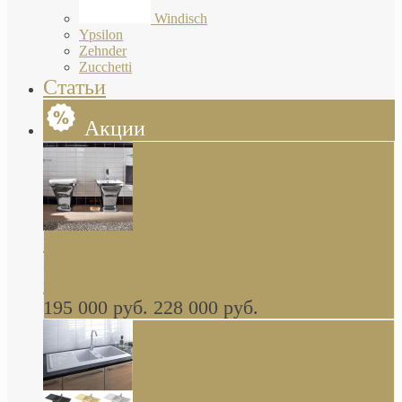
Windisch
Ypsilon
Zehnder
Zucchetti
Статьи
Акции
Butterfly Scarabeo КОМПЛЕКТ санфаянса
(унитаз и биде) напольные снаружи декор
глянцевая платина В НАЛИЧИИ
195 000 руб.
228 000 руб.