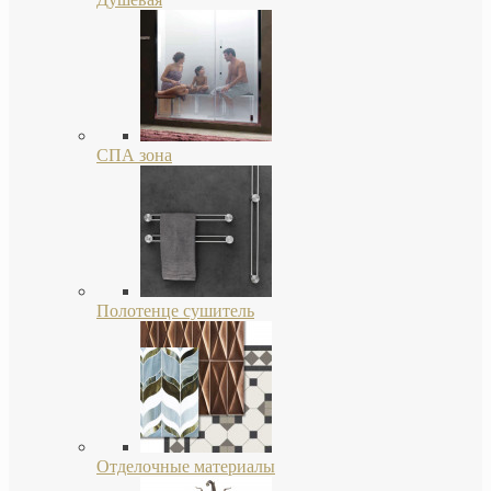
СПА зона
Полотенце сушитель
Отделочные материалы