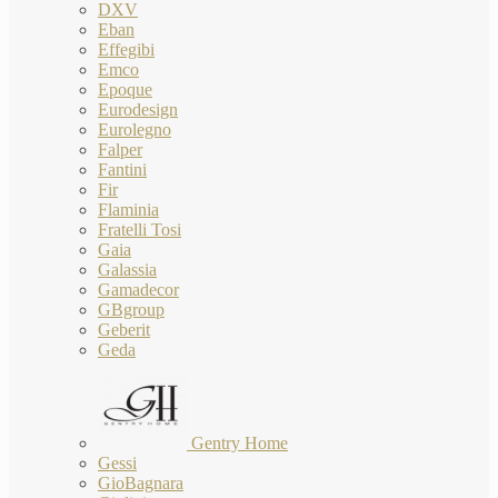
DXV
Eban
Effegibi
Emco
Epoque
Eurodesign
Eurolegno
Falper
Fantini
Fir
Flaminia
Fratelli Tosi
Gaia
Galassia
Gamadecor
GBgroup
Geberit
Geda
Gentry Home
Gessi
GioBagnara