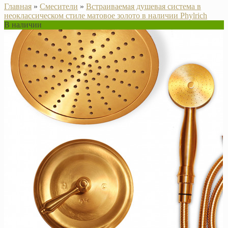
Главная
»
Смесители
»
Встраиваемая душевая система в
неоклассическом стиле матовое золото в наличии Phylrich
В наличии