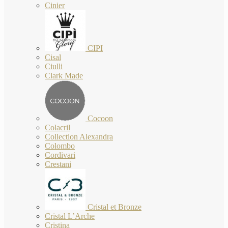
Cinier
CIPI
Cisal
Ciulli
Clark Made
Cocoon
Colacril
Collection Alexandra
Colombo
Cordivari
Crestani
Cristal et Bronze
Cristal L’Arche
Cristina