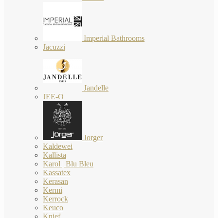
Imperial Bathrooms
Jacuzzi
Jandelle
JEE-O
Jorger
Kaldewei
Kallista
Karol | Blu Bleu
Kassatex
Kerasan
Kermi
Kerrock
Keuco
Knief