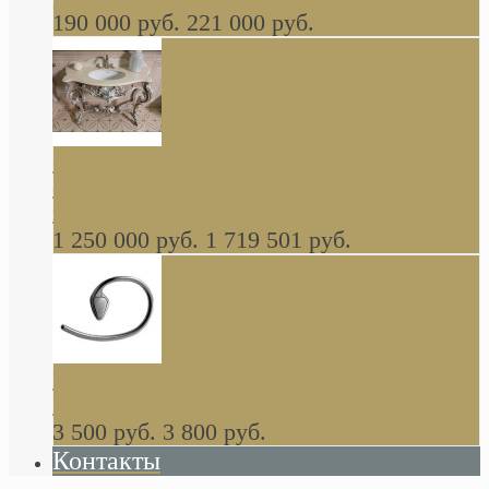
190 000 руб.
221 000 руб.
Gondola GAIA консоль 140 см для ванной в
стиле барокко, из массива дерева, светло
коричневый матовый окрас + серебро
1 250 000 руб.
1 719 501 руб.
Khala Colombo аксессуары (серия) В
НАЛИЧИИ
3 500 руб.
3 800 руб.
Контакты