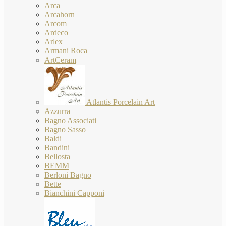
Arca
Arcahorn
Arcom
Ardeco
Arlex
Armani Roca
ArtCeram
Atlantis Porcelain Art
Azzurra
Bagno Associati
Bagno Sasso
Baldi
Bandini
Bellosta
BEMM
Berloni Bagno
Bette
Bianchini Capponi