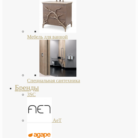
Мебель для ванной
Специальная сантехника
Бренды
3SC
AeT