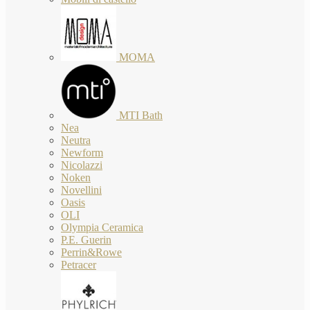
MOMA
MTI Bath
Nea
Neutra
Newform
Nicolazzi
Noken
Novellini
Oasis
OLI
Olympia Ceramica
P.E. Guerin
Perrin&Rowe
Petracer