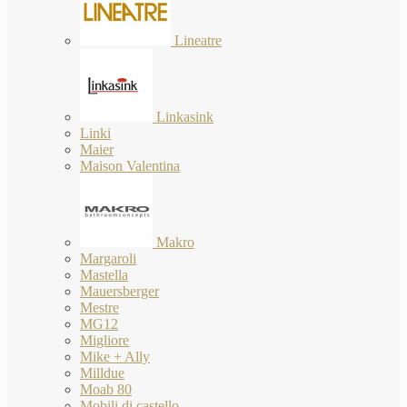
Lineatre
Linkasink
Linki
Maier
Maison Valentina
Makro
Margaroli
Mastella
Mauersberger
Mestre
MG12
Migliore
Mike + Ally
Milldue
Moab 80
Mobili di castello