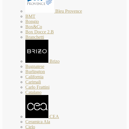
Bleu Provence
BMT
Bongio
Box&Co
Box Docce 2.B
Branchetti
Brizo
Bugnatese
Burlington
California
Carimali
Carlo Frattini
Catalano
CEA
Ceramica Ala
Cielo