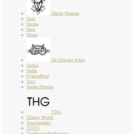
Sherle Wagner
Sicis
Sigma
Sign
Simas
Sir Edward Johns
Sprinz
Stella
SystemPool
Tece
Terme Firenze
THG
Tiffany World
Toscoquattro
TOTO
Traditional Bathrooms