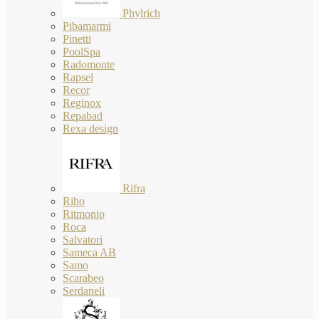
Phylrich
Pibamarmi
Pinetti
PoolSpa
Radomonte
Rapsel
Recor
Reginox
Repabad
Rexa design
Rifra
Riho
Ritmonio
Roca
Salvatori
Sameca AB
Samo
Scarabeo
Serdaneli