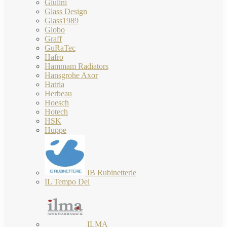
Giulini
Glass Design
Glass1989
Globo
Graff
GuRaTec
Hafro
Hammam Radiators
Hansgrohe Axor
Hatria
Herbeau
Hoesch
Hotech
HSK
Huppe
IB Rubinetterie
IL Tempo Del
ILMA