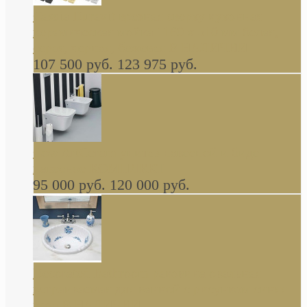
Cassia Duravit врезная сверху кухонная
керамическая мойка 1160 x 510 мм белая,
серая, черная, бежевая В НАЛИЧИИ
107 500 руб.
123 975 руб.
Cow ArtCeram унитаз навесной и биде
навесное КОМПЛЕКТ
95 000 руб.
120 000 руб.
Decorated Bathroom раковина овальная
встраиваемая для ванной с рисунком синяя
роза В НАЛИЧИИ