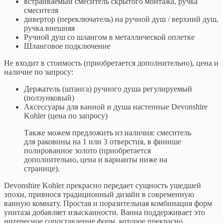
встраиваемый смеситель скрытого монтажа, ручка
смесителя
дивертор (переключатель) на ручной душ / верхний душ,
ручка внешняя
Ручной душ со шлангом в металлической оплетке
Шланговое подключение
Не входит в стоимость (приобретается дополнительно), цена и
наличие по запросу:
Держатель (штанга) ручного душа регулируемый
(ползунковый)
Аксессуары для ванной и душа настенные Devonshire
Kohler (цена по запросу)
Также можем предложить из наличия: смеситель
для раковины на 1 или 3 отверстия, в финише
полированное золото (приобретается
дополнительно, цена и варианты ниже на
странице).
Devonshire Kohler прекрасно передает сущность ушедшей
эпохи, привнося традиционный дизайн в современную
ванную комнату. Простая и поразительная комбинация форм
унитаза добавляет изысканности. Ванна поддерживает это
интересное сопоставление форм, которое прекрасно