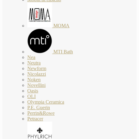
MOMA
MTI Bath
Nea
Neutra
Newform
Nicolazzi
Noken
Novellini
Oasis
OLI
Olympia Ceramica
P.E. Guerin
Perrin&Rowe
Petracer