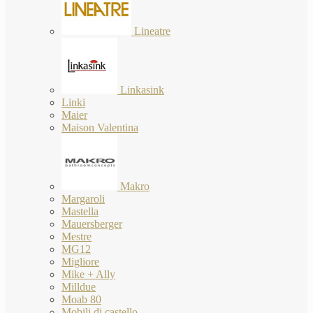
Lineatre
Linkasink
Linki
Maier
Maison Valentina
Makro
Margaroli
Mastella
Mauersberger
Mestre
MG12
Migliore
Mike + Ally
Milldue
Moab 80
Mobili di castello