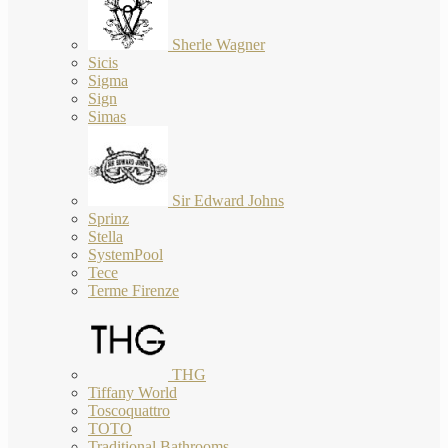
Sherle Wagner
Sicis
Sigma
Sign
Simas
Sir Edward Johns
Sprinz
Stella
SystemPool
Tece
Terme Firenze
THG
Tiffany World
Toscoquattro
TOTO
Traditional Bathrooms