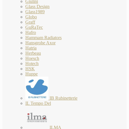
Giulini
Glass Design
Glass1989
Globo
Graff
GuRaTec
Hafro
Hammam Radiators
Hansgrohe Axor
Hatria
Herbeau
Hoesch
Hotech
HSK
Huppe
IB Rubinetterie
IL Tempo Del
ILMA