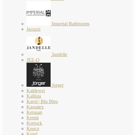
Imperial Bathrooms
Jacuzzi
Jandelle
JEE-O
Jorger
Kaldewei
Kallista
Karol | Blu Bleu
Kassatex
Kerasan
Kermi
Kerrock
Keuco
Knief