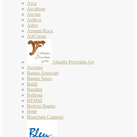
Arca
Arcahorn
Arcom
Ardeco
Arlex
Armani Roca
ArtCeram
Atlantis Porcelain Art
Azzurra
Bagno Associati
Bagno Sasso
Baldi
Bandini
Bellosta
BEMM
Berloni Bagno
Bette
Bianchini Capponi