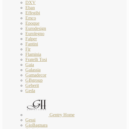
DXV
Eban
Effegibi
Emco
Epoque
Eurodesign
Eurolegno
Falper
Fantini
Fir
Flaminia
Fratelli Tosi
Gaia
Galassia
Gamadecor
GBgroup
Geberit
Geda
Gentry Home
Gessi
GioBagnara