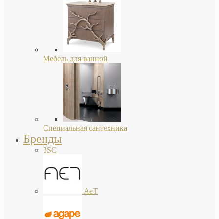
Мебель для ванной
Специальная сантехника
Бренды
3SC
AeT