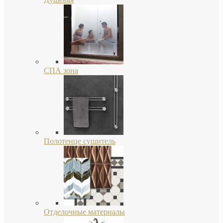
СПА зона
Полотенце сушитель
Отделочные материалы