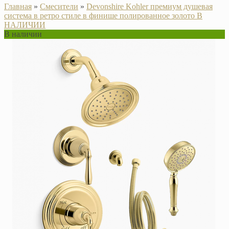
Главная
»
Смесители
»
Devonshire Kohler премиум душевая
система в ретро стиле в финише полированное золото В
НАЛИЧИИ
В наличии