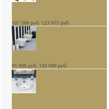
Cassia Duravit врезная сверху кухонная
керамическая мойка 1160 x 510 мм белая,
серая, черная, бежевая В НАЛИЧИИ
107 500 руб.
123 975 руб.
Cow ArtCeram унитаз навесной и биде
навесное КОМПЛЕКТ
95 000 руб.
120 000 руб.
Decorated Bathroom раковина овальная
встраиваемая для ванной с рисунком синяя
роза В НАЛИЧИИ