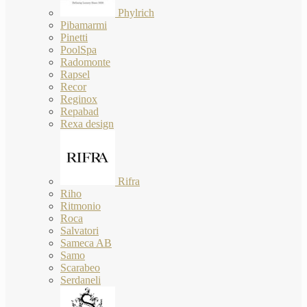
Phylrich
Pibamarmi
Pinetti
PoolSpa
Radomonte
Rapsel
Recor
Reginox
Repabad
Rexa design
Rifra
Riho
Ritmonio
Roca
Salvatori
Sameca AB
Samo
Scarabeo
Serdaneli