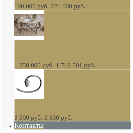
190 000 руб.
221 000 руб.
Gondola GAIA консоль 140 см для ванной в
стиле барокко, из массива дерева, светло
коричневый матовый окрас + серебро
1 250 000 руб.
1 719 501 руб.
Khala Colombo аксессуары (серия) В
НАЛИЧИИ
3 500 руб.
3 800 руб.
Контакты