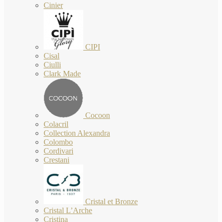
Cinier
CIPI
Cisal
Ciulli
Clark Made
Cocoon
Colacril
Collection Alexandra
Colombo
Cordivari
Crestani
Cristal et Bronze
Cristal L’Arche
Cristina