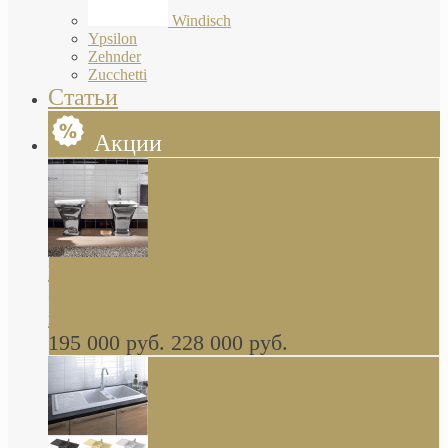
Windisch
Ypsilon
Zehnder
Zucchetti
Статьи
Акции
Butterfly Scarabeo КОМПЛЕКТ санфаянса
(унитаз и биде) напольные снаружи декор
глянцевая платина В НАЛИЧИИ
195 000 руб.
228 000 руб.