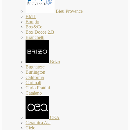
Bleu Provence
BMT
Bongio
Box&Co
Box Docce 2.B
Branchetti
Brizo
Bugnatese
Burlington
California
Carimali
Carlo Frattini
Catalano
CEA
Ceramica Ala
Cielo