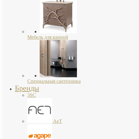
Мебель для ванной
Специальная сантехника
Бренды
3SC
AeT