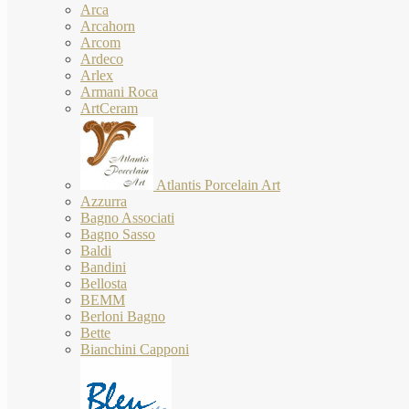
Arca
Arcahorn
Arcom
Ardeco
Arlex
Armani Roca
ArtCeram
Atlantis Porcelain Art
Azzurra
Bagno Associati
Bagno Sasso
Baldi
Bandini
Bellosta
BEMM
Berloni Bagno
Bette
Bianchini Capponi