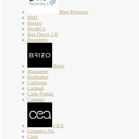
Bleu Provence
BMT
Bongio
Box&Co
Box Docce 2.B
Branchetti
Brizo
Bugnatese
Burlington
California
Carimali
Carlo Frattini
Catalano
CEA
Ceramica Ala
Cielo