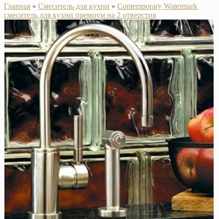
Главная
»
Смеситель для кухни
»
Contemporary Watermark
смеситель для кухни премиум на 2 отверстия