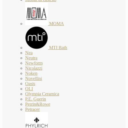
MOMA
MTI Bath
Nea
Neutra
Newform
Nicolazzi
Noken
Novellini
Oasis
OLI
Olympia Ceramica
P.E. Guerin
Perrin&Rowe
Petracer