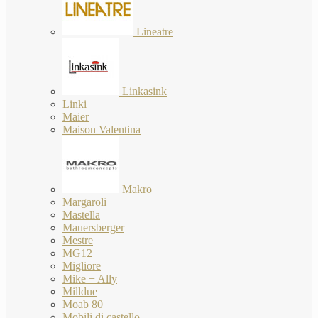
Lineatre
Linkasink
Linki
Maier
Maison Valentina
Makro
Margaroli
Mastella
Mauersberger
Mestre
MG12
Migliore
Mike + Ally
Milldue
Moab 80
Mobili di castello