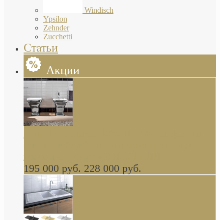
Windisch
Ypsilon
Zehnder
Zucchetti
Статьи
Акции
Butterfly Scarabeo КОМПЛЕКТ санфаянса
(унитаз и биде) напольные снаружи декор
глянцевая платина В НАЛИЧИИ
195 000 руб.
228 000 руб.