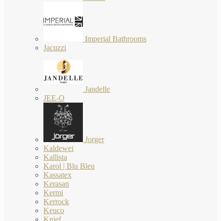
Imperial Bathrooms
Jacuzzi
Jandelle
JEE-O
Jorger
Kaldewei
Kallista
Karol | Blu Bleu
Kassatex
Kerasan
Kermi
Kerrock
Keuco
Knief