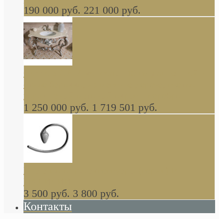
190 000 руб.
221 000 руб.
Gondola GAIA консоль 140 см для ванной в
стиле барокко, из массива дерева, светло
коричневый матовый окрас + серебро
1 250 000 руб.
1 719 501 руб.
Khala Colombo аксессуары (серия) В
НАЛИЧИИ
3 500 руб.
3 800 руб.
Контакты