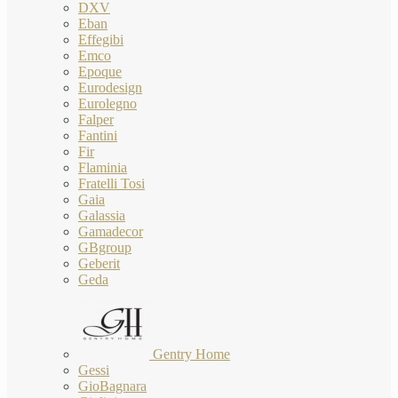
DXV
Eban
Effegibi
Emco
Epoque
Eurodesign
Eurolegno
Falper
Fantini
Fir
Flaminia
Fratelli Tosi
Gaia
Galassia
Gamadecor
GBgroup
Geberit
Geda
Gentry Home
Gessi
GioBagnara