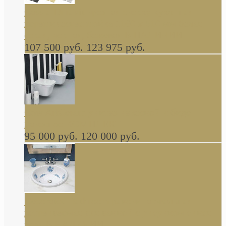
Cassia Duravit врезная сверху кухонная
керамическая мойка 1160 x 510 мм белая,
серая, черная, бежевая В НАЛИЧИИ
107 500 руб.
123 975 руб.
Cow ArtCeram унитаз навесной и биде
навесное КОМПЛЕКТ
95 000 руб.
120 000 руб.
Decorated Bathroom раковина овальная
встраиваемая для ванной с рисунком синяя
роза В НАЛИЧИИ