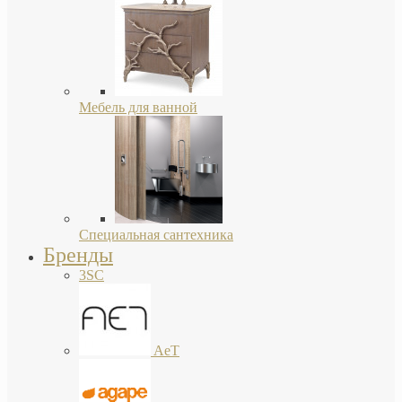
Мебель для ванной
Специальная сантехника
Бренды
3SC
AeT