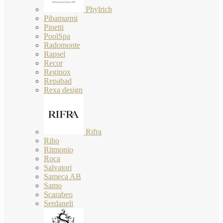
Phylrich
Pibamarmi
Pinetti
PoolSpa
Radomonte
Rapsel
Recor
Reginox
Repabad
Rexa design
Rifra
Riho
Ritmonio
Roca
Salvatori
Sameca AB
Samo
Scarabeo
Serdaneli