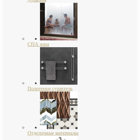
СПА зона
Полотенце сушитель
Отделочные материалы