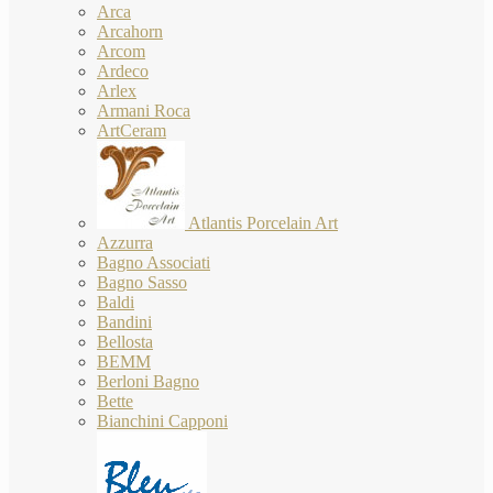
Arca
Arcahorn
Arcom
Ardeco
Arlex
Armani Roca
ArtCeram
Atlantis Porcelain Art
Azzurra
Bagno Associati
Bagno Sasso
Baldi
Bandini
Bellosta
BEMM
Berloni Bagno
Bette
Bianchini Capponi