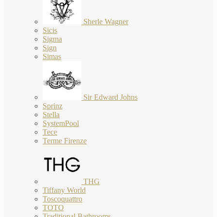
Sherle Wagner
Sicis
Sigma
Sign
Simas
Sir Edward Johns
Sprinz
Stella
SystemPool
Tece
Terme Firenze
THG
Tiffany World
Toscoquattro
TOTO
Traditional Bathrooms