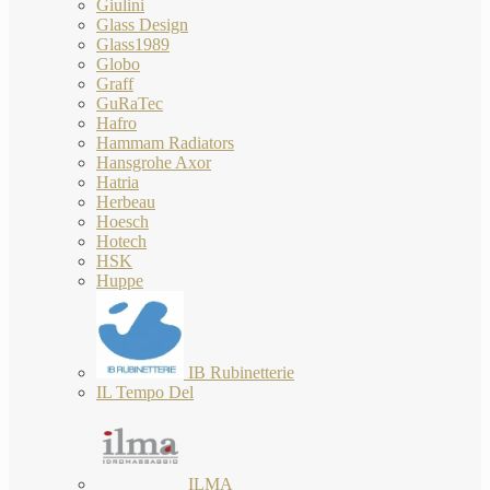
Giulini
Glass Design
Glass1989
Globo
Graff
GuRaTec
Hafro
Hammam Radiators
Hansgrohe Axor
Hatria
Herbeau
Hoesch
Hotech
HSK
Huppe
IB Rubinetterie
IL Tempo Del
ILMA