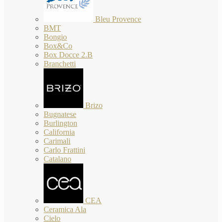
Bleu Provence
BMT
Bongio
Box&Co
Box Docce 2.B
Branchetti
Brizo
Bugnatese
Burlington
California
Carimali
Carlo Frattini
Catalano
CEA
Ceramica Ala
Cielo