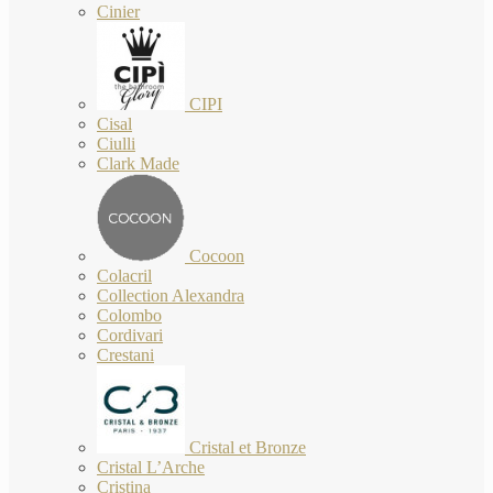
Cinier
CIPI
Cisal
Ciulli
Clark Made
Cocoon
Colacril
Collection Alexandra
Colombo
Cordivari
Crestani
Cristal et Bronze
Cristal L’Arche
Cristina