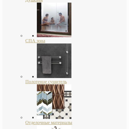
СПА зона
Полотенце сушитель
Отделочные материалы