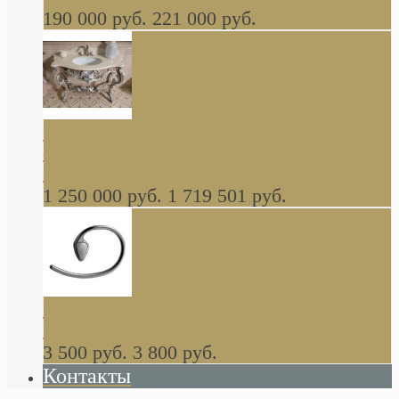
190 000 руб.
221 000 руб.
Gondola GAIA консоль 140 см для ванной в
стиле барокко, из массива дерева, светло
коричневый матовый окрас + серебро
1 250 000 руб.
1 719 501 руб.
Khala Colombo аксессуары (серия) В
НАЛИЧИИ
3 500 руб.
3 800 руб.
Контакты