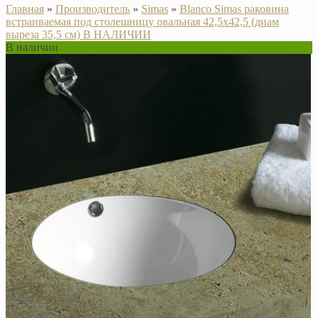
Главная
»
Производитель
»
Simas
»
Blanco Simas раковина
встраиваемая под столешницу овальная 42,5x42,5 (диам
выреза 35,5 см) В НАЛИЧИИ
В наличии