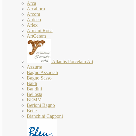
Arca
Arcahorn
Arcom
Ardeco
Arlex
Armani Roca
ArtCeram
Atlantis Porcelain Art
Azzurra
Bagno Associati
Bagno Sasso
Baldi
Bandini
Bellosta
BEMM
Berloni Bagno
Bette
Bianchini Capponi