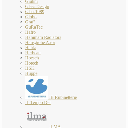
Giulini
Glass Design
Glass1989
Globo
Graff
GuRaTec
Hafro
Hammam Radiators
Hansgrohe Axor
Hatria
Herbeau
Hoesch
Hotech
HSK
Huppe
IB Rubinetterie
IL Tempo Del
ILMA