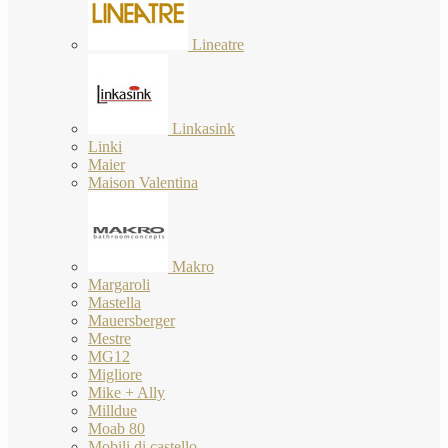
Lineatre
Linkasink
Linki
Maier
Maison Valentina
Makro
Margaroli
Mastella
Mauersberger
Mestre
MG12
Migliore
Mike + Ally
Milldue
Moab 80
Mobili di castello