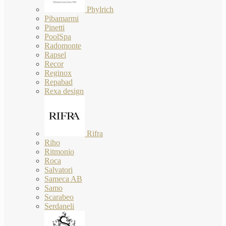
Phylrich
Pibamarmi
Pinetti
PoolSpa
Radomonte
Rapsel
Recor
Reginox
Repabad
Rexa design
Rifra
Riho
Ritmonio
Roca
Salvatori
Sameca AB
Samo
Scarabeo
Serdaneli