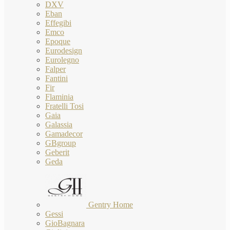
DXV
Eban
Effegibi
Emco
Epoque
Eurodesign
Eurolegno
Falper
Fantini
Fir
Flaminia
Fratelli Tosi
Gaia
Galassia
Gamadecor
GBgroup
Geberit
Geda
Gentry Home
Gessi
GioBagnara