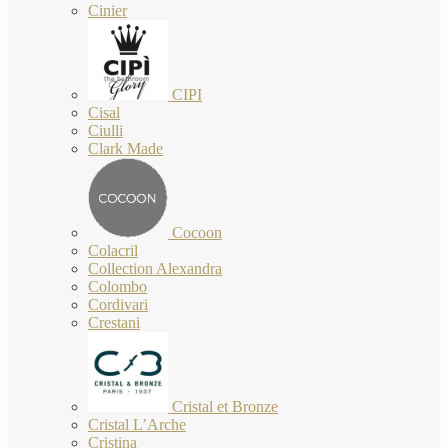
Cinier
CIPI
Cisal
Ciulli
Clark Made
Cocoon
Colacril
Collection Alexandra
Colombo
Cordivari
Crestani
Cristal et Bronze
Cristal L’Arche
Cristina