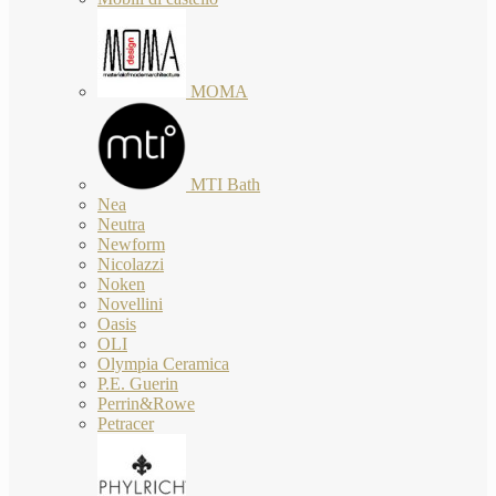
MOMA
MTI Bath
Nea
Neutra
Newform
Nicolazzi
Noken
Novellini
Oasis
OLI
Olympia Ceramica
P.E. Guerin
Perrin&Rowe
Petracer