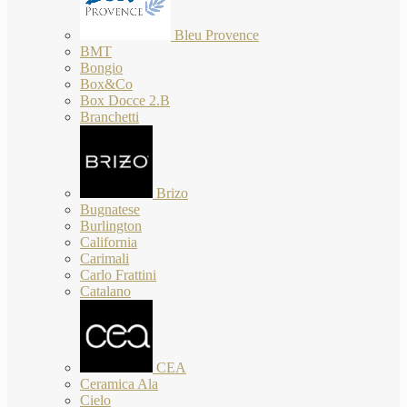
Bleu Provence
BMT
Bongio
Box&Co
Box Docce 2.B
Branchetti
Brizo
Bugnatese
Burlington
California
Carimali
Carlo Frattini
Catalano
CEA
Ceramica Ala
Cielo