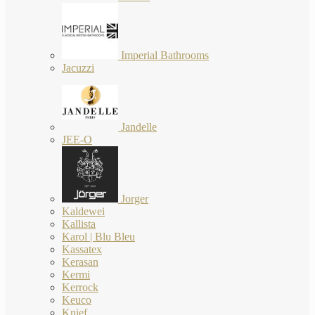
Imperial Bathrooms
Jacuzzi
Jandelle
JEE-O
Jorger
Kaldewei
Kallista
Karol | Blu Bleu
Kassatex
Kerasan
Kermi
Kerrock
Keuco
Knief