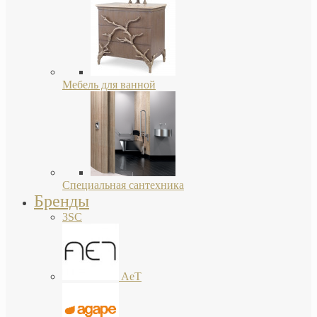
Мебель для ванной
Специальная сантехника
Бренды
3SC
AeT