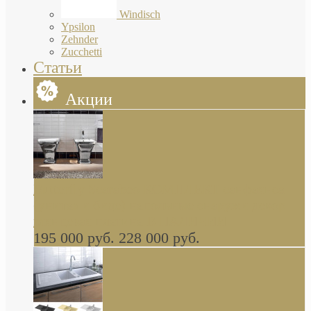
Windisch
Ypsilon
Zehnder
Zucchetti
Статьи
Акции
Butterfly Scarabeo КОМПЛЕКТ санфаянса
(унитаз и биде) напольные снаружи декор
глянцевая платина В НАЛИЧИИ
195 000 руб.
228 000 руб.