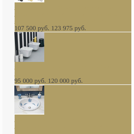
Cassia Duravit врезная сверху кухонная
керамическая мойка 1160 x 510 мм белая,
серая, черная, бежевая В НАЛИЧИИ
107 500 руб.
123 975 руб.
Cow ArtCeram унитаз навесной и биде
навесное КОМПЛЕКТ
95 000 руб.
120 000 руб.
Decorated Bathroom раковина овальная
встраиваемая для ванной с рисунком синяя
роза В НАЛИЧИИ