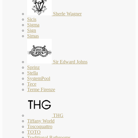
Sherle Wagner
Sicis
Sigma
Sign
Simas
Sir Edward Johns
Sprinz
Stella
SystemPool
Tece
Terme Firenze
THG
Tiffany World
Toscoquattro
TOTO
Traditional Bathrooms