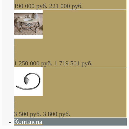
190 000 руб.
221 000 руб.
Gondola GAIA консоль 140 см для ванной в
стиле барокко, из массива дерева, светло
коричневый матовый окрас + серебро
1 250 000 руб.
1 719 501 руб.
Khala Colombo аксессуары (серия) В
НАЛИЧИИ
3 500 руб.
3 800 руб.
Контакты