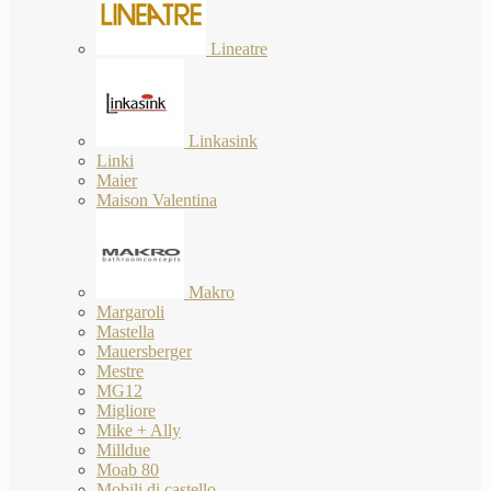
Lineatre
Linkasink
Linki
Maier
Maison Valentina
Makro
Margaroli
Mastella
Mauersberger
Mestre
MG12
Migliore
Mike + Ally
Milldue
Moab 80
Mobili di castello