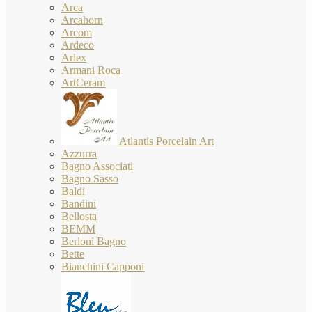
Arca
Arcahorn
Arcom
Ardeco
Arlex
Armani Roca
ArtCeram
Atlantis Porcelain Art
Azzurra
Bagno Associati
Bagno Sasso
Baldi
Bandini
Bellosta
BEMM
Berloni Bagno
Bette
Bianchini Capponi