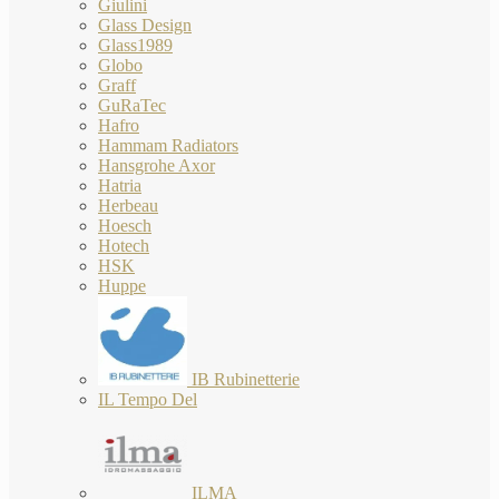
Giulini
Glass Design
Glass1989
Globo
Graff
GuRaTec
Hafro
Hammam Radiators
Hansgrohe Axor
Hatria
Herbeau
Hoesch
Hotech
HSK
Huppe
IB Rubinetterie
IL Tempo Del
ILMA