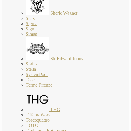
Sherle Wagner
Sicis
Sigma
Sign
Simas
Sir Edward Johns
Sprinz
Stella
SystemPool
Tece
Terme Firenze
THG
Tiffany World
Toscoquattro
TOTO
Traditional Bathrooms