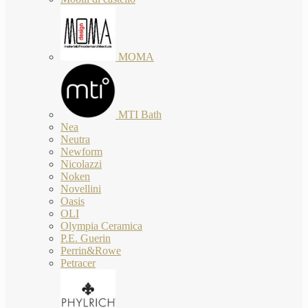
MOMA
MTI Bath
Nea
Neutra
Newform
Nicolazzi
Noken
Novellini
Oasis
OLI
Olympia Ceramica
P.E. Guerin
Perrin&Rowe
Petracer