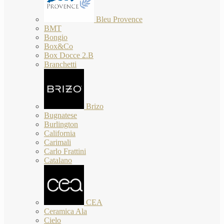
Bleu Provence
BMT
Bongio
Box&Co
Box Docce 2.B
Branchetti
Brizo
Bugnatese
Burlington
California
Carimali
Carlo Frattini
Catalano
CEA
Ceramica Ala
Cielo