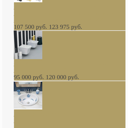
Cassia Duravit врезная сверху кухонная
керамическая мойка 1160 x 510 мм белая,
серая, черная, бежевая В НАЛИЧИИ
107 500 руб.
123 975 руб.
Cow ArtCeram унитаз навесной и биде
навесное КОМПЛЕКТ
95 000 руб.
120 000 руб.
Decorated Bathroom раковина овальная
встраиваемая для ванной с рисунком синяя
роза В НАЛИЧИИ