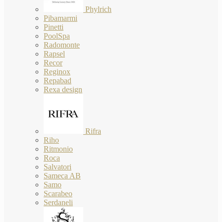
Phylrich
Pibamarmi
Pinetti
PoolSpa
Radomonte
Rapsel
Recor
Reginox
Repabad
Rexa design
Rifra
Riho
Ritmonio
Roca
Salvatori
Sameca AB
Samo
Scarabeo
Serdaneli