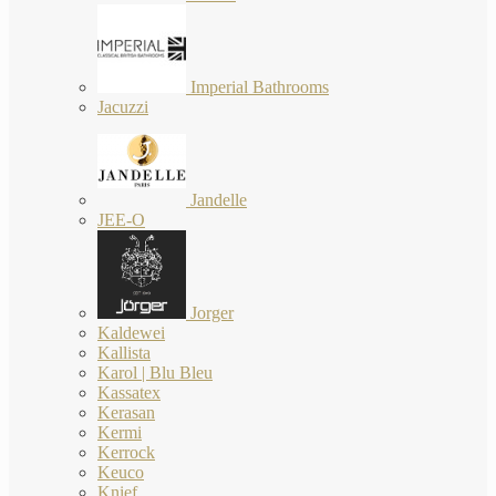
Imperial Bathrooms
Jacuzzi
Jandelle
JEE-O
Jorger
Kaldewei
Kallista
Karol | Blu Bleu
Kassatex
Kerasan
Kermi
Kerrock
Keuco
Knief