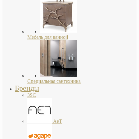
Мебель для ванной
Специальная сантехника
Бренды
3SC
AeT