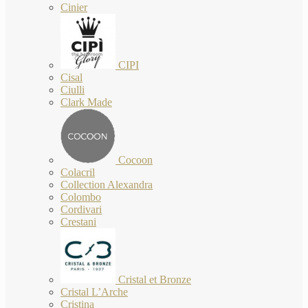
Cinier
CIPI
Cisal
Ciulli
Clark Made
Cocoon
Colacril
Collection Alexandra
Colombo
Cordivari
Crestani
Cristal et Bronze
Cristal L’Arche
Cristina