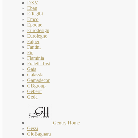
DXV
Eban
Effegibi
Emco
Epoque
Eurodesign
Eurolegno
Falper
Fantini
Fir
Flaminia
Fratelli Tosi
Gaia
Galassia
Gamadecor
GBgroup
Geberit
Geda
Gentry Home
Gessi
GioBagnara