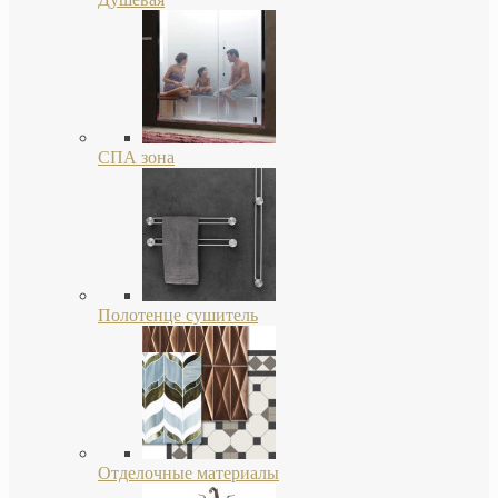
СПА зона
Полотенце сушитель
Отделочные материалы