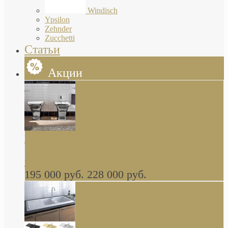
Windisch
Ypsilon
Zehnder
Zucchetti
Статьи
Акции
Butterfly Scarabeo КОМПЛЕКТ санфаянса
(унитаз и биде) напольные снаружи декор
глянцевая платина В НАЛИЧИИ
195 000 руб.
228 000 руб.