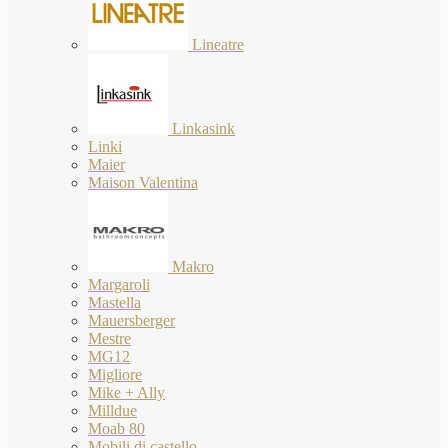
Lineatre
Linkasink
Linki
Maier
Maison Valentina
Makro
Margaroli
Mastella
Mauersberger
Mestre
MG12
Migliore
Mike + Ally
Milldue
Moab 80
Mobili di castello