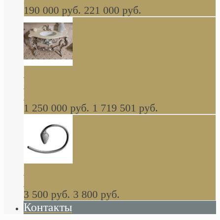
190 000 руб.
221 000 руб.
Gondola GAIA консоль 140 см для ванной в
стиле барокко, из массива дерева, светло
коричневый матовый окрас + серебро
1 250 000 руб.
1 719 501 руб.
Khala Colombo аксессуары (серия) В
НАЛИЧИИ
3 500 руб.
3 800 руб.
Контакты