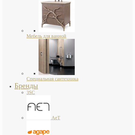
Мебель для ванной
Специальная сантехника
Бренды
3SC
AeT