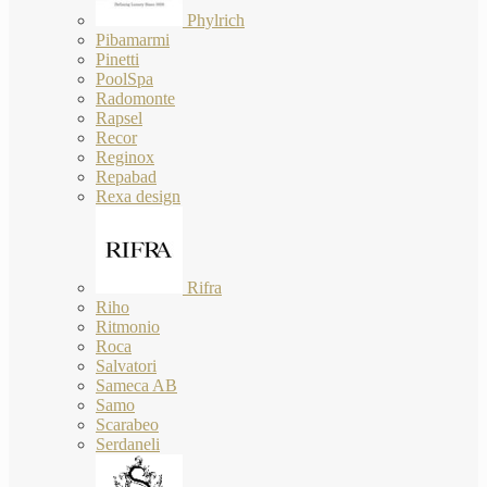
Phylrich
Pibamarmi
Pinetti
PoolSpa
Radomonte
Rapsel
Recor
Reginox
Repabad
Rexa design
Rifra
Riho
Ritmonio
Roca
Salvatori
Sameca AB
Samo
Scarabeo
Serdaneli