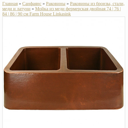
Главная
»
Санфаянс
»
Раковины
»
Раковины из бронзы, стали,
меди и латуни
»
Мойка из меди фермерская двойная 74 | 76 |
84 | 86 | 90 см Farm House Linkasink