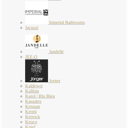
Imperial Bathrooms
Jacuzzi
Jandelle
JEE-O
Jorger
Kaldewei
Kallista
Karol | Blu Bleu
Kassatex
Kerasan
Kermi
Kerrock
Keuco
Knief