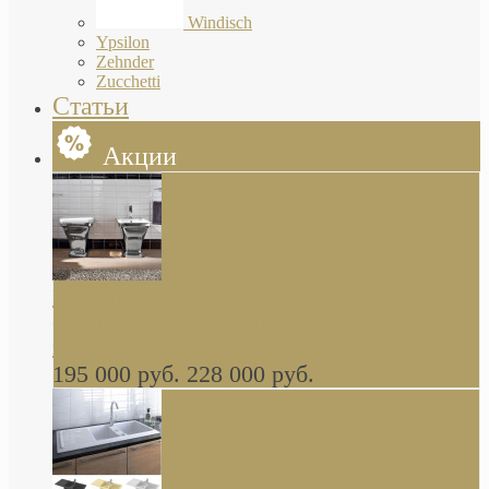
Windisch
Ypsilon
Zehnder
Zucchetti
Статьи
Акции
Butterfly Scarabeo КОМПЛЕКТ санфаянса
(унитаз и биде) напольные снаружи декор
глянцевая платина В НАЛИЧИИ
195 000 руб.
228 000 руб.