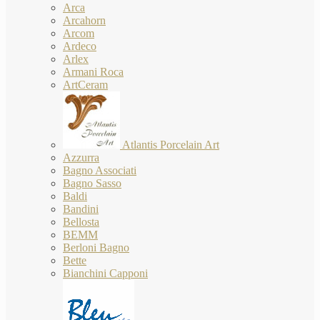
Arca
Arcahorn
Arcom
Ardeco
Arlex
Armani Roca
ArtCeram
Atlantis Porcelain Art
Azzurra
Bagno Associati
Bagno Sasso
Baldi
Bandini
Bellosta
BEMM
Berloni Bagno
Bette
Bianchini Capponi