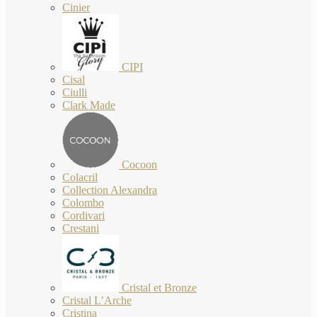
Cinier
CIPI
Cisal
Ciulli
Clark Made
Cocoon
Colacril
Collection Alexandra
Colombo
Cordivari
Crestani
Cristal et Bronze
Cristal L’Arche
Cristina