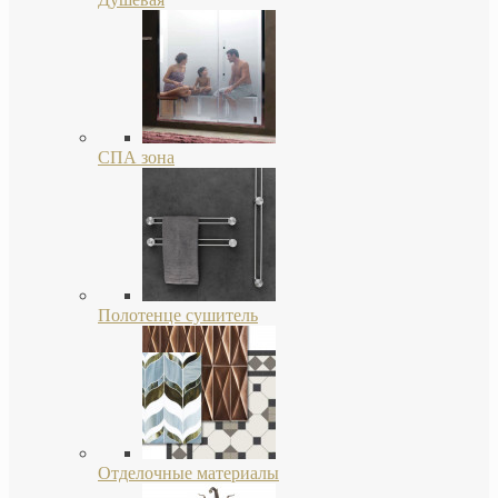
СПА зона
Полотенце сушитель
Отделочные материалы