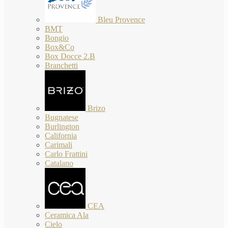
Bleu Provence
BMT
Bongio
Box&Co
Box Docce 2.B
Branchetti
Brizo
Bugnatese
Burlington
California
Carimali
Carlo Frattini
Catalano
CEA
Ceramica Ala
Cielo