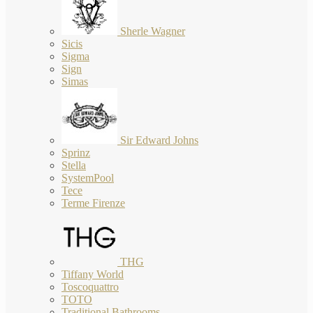
Sherle Wagner
Sicis
Sigma
Sign
Simas
Sir Edward Johns
Sprinz
Stella
SystemPool
Tece
Terme Firenze
THG
Tiffany World
Toscoquattro
TOTO
Traditional Bathrooms