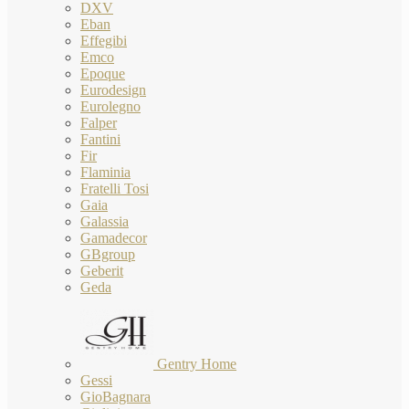
DXV
Eban
Effegibi
Emco
Epoque
Eurodesign
Eurolegno
Falper
Fantini
Fir
Flaminia
Fratelli Tosi
Gaia
Galassia
Gamadecor
GBgroup
Geberit
Geda
Gentry Home
Gessi
GioBagnara