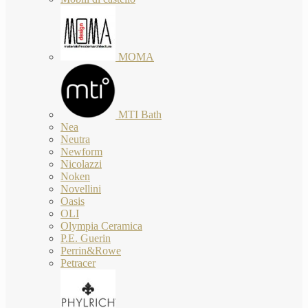
MOMA
MTI Bath
Nea
Neutra
Newform
Nicolazzi
Noken
Novellini
Oasis
OLI
Olympia Ceramica
P.E. Guerin
Perrin&Rowe
Petracer