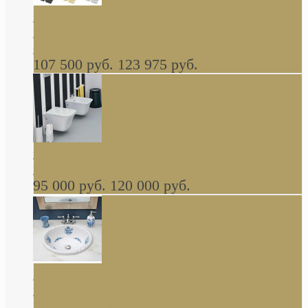
Cassia Duravit врезная сверху кухонная
керамическая мойка 1160 x 510 мм белая,
серая, черная, бежевая В НАЛИЧИИ
107 500 руб.
123 975 руб.
Cow ArtCeram унитаз навесной и биде
навесное КОМПЛЕКТ
95 000 руб.
120 000 руб.
Decorated Bathroom раковина овальная
встраиваемая для ванной с рисунком синяя
роза В НАЛИЧИИ