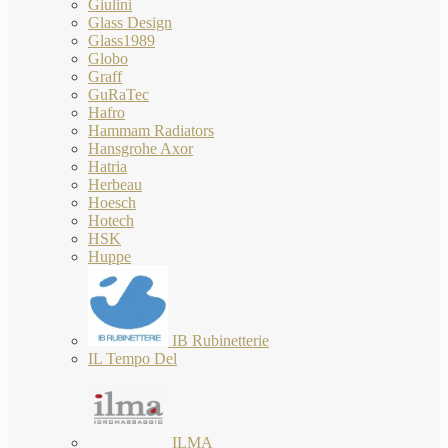
Giulini
Glass Design
Glass1989
Globo
Graff
GuRaTec
Hafro
Hammam Radiators
Hansgrohe Axor
Hatria
Herbeau
Hoesch
Hotech
HSK
Huppe
IB Rubinetterie
IL Tempo Del
ILMA