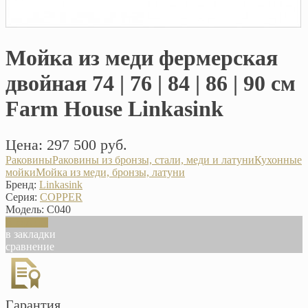
Мойка из меди фермерская
двойная 74 | 76 | 84 | 86 | 90 см
Farm House Linkasink
Цена: 297 500 руб.
Раковины
Раковины из бронзы, стали, меди и латуни
Кухонные
мойки
Мойка из меди, бронзы, латуни
Бренд:
Linkasink
Серия:
COPPER
Модель:
C040
В корзину
в закладки
сравнение
Гарантия