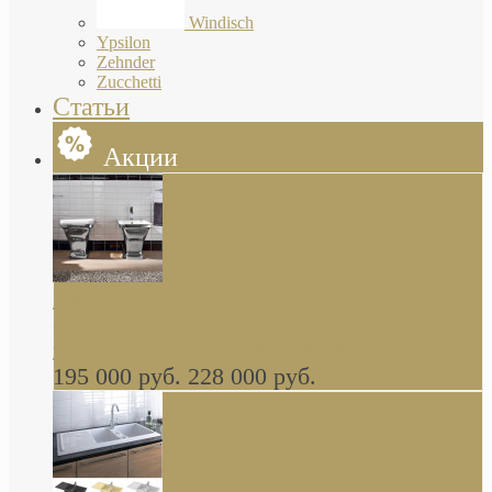
Windisch
Ypsilon
Zehnder
Zucchetti
Статьи
Акции
Butterfly Scarabeo КОМПЛЕКТ санфаянса
(унитаз и биде) напольные снаружи декор
глянцевая платина В НАЛИЧИИ
195 000 руб.
228 000 руб.