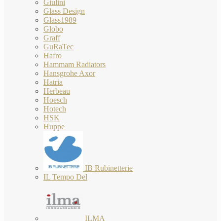
Giulini
Glass Design
Glass1989
Globo
Graff
GuRaTec
Hafro
Hammam Radiators
Hansgrohe Axor
Hatria
Herbeau
Hoesch
Hotech
HSK
Huppe
IB Rubinetterie
IL Tempo Del
ILMA