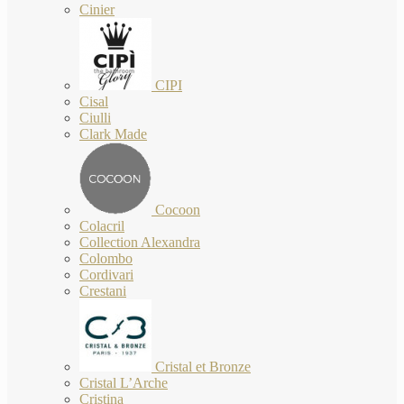
Cinier
CIPI
Cisal
Ciulli
Clark Made
Cocoon
Colacril
Collection Alexandra
Colombo
Cordivari
Crestani
Cristal et Bronze
Cristal L’Arche
Cristina