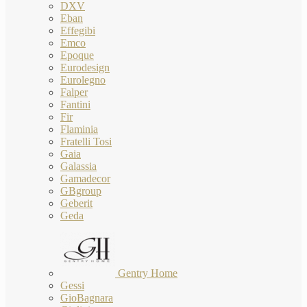
DXV
Eban
Effegibi
Emco
Epoque
Eurodesign
Eurolegno
Falper
Fantini
Fir
Flaminia
Fratelli Tosi
Gaia
Galassia
Gamadecor
GBgroup
Geberit
Geda
Gentry Home
Gessi
GioBagnara