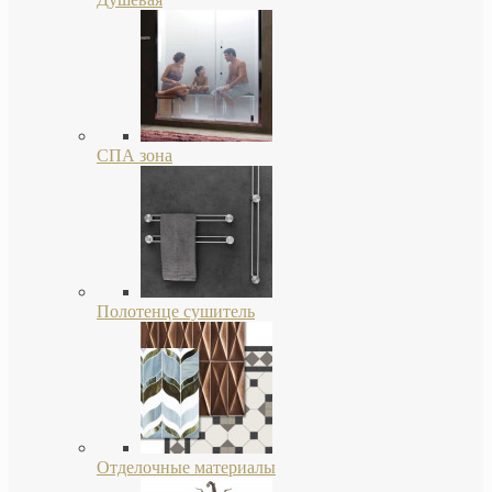
СПА зона
Полотенце сушитель
Отделочные материалы