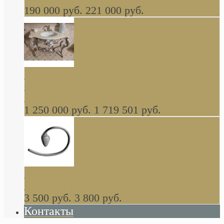
190 000 руб.
221 000 руб.
Gondola GAIA консоль 140 см для ванной в
стиле барокко, из массива дерева, светло
коричневый матовый окрас + серебро
1 250 000 руб.
1 719 501 руб.
Khala Colombo аксессуары (серия) В
НАЛИЧИИ
3 500 руб.
3 800 руб.
Контакты