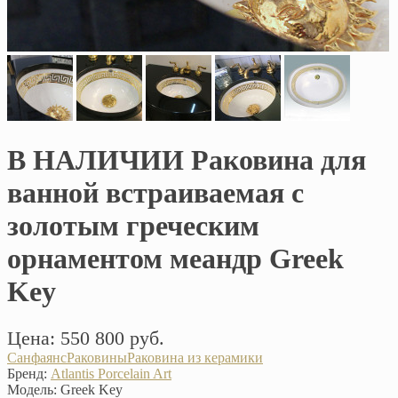
В НАЛИЧИИ Раковина для
ванной встраиваемая с
золотым греческим
орнаментом меандр Greek
Key
Цена: 550 800 руб.
Санфаянс
Раковины
Раковина из керамики
Бренд:
Atlantis Porcelain Art
Модель:
Greek Key