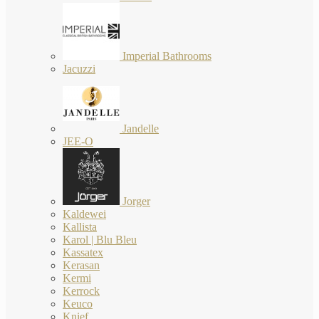
Imperial Bathrooms
Jacuzzi
Jandelle
JEE-O
Jorger
Kaldewei
Kallista
Karol | Blu Bleu
Kassatex
Kerasan
Kermi
Kerrock
Keuco
Knief