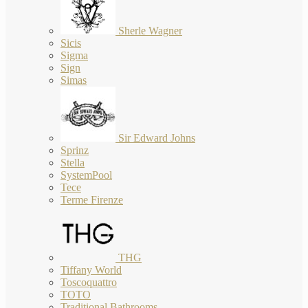
Sherle Wagner
Sicis
Sigma
Sign
Simas
Sir Edward Johns
Sprinz
Stella
SystemPool
Tece
Terme Firenze
THG
Tiffany World
Toscoquattro
TOTO
Traditional Bathrooms