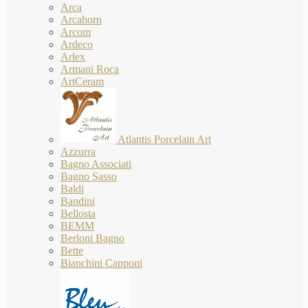
Arca
Arcahorn
Arcom
Ardeco
Arlex
Armani Roca
ArtCeram
Atlantis Porcelain Art
Azzurra
Bagno Associati
Bagno Sasso
Baldi
Bandini
Bellosta
BEMM
Berloni Bagno
Bette
Bianchini Capponi