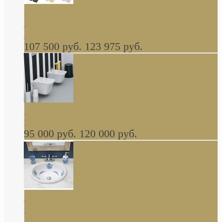
Cassia Duravit врезная сверху кухонная
керамическая мойка 1160 x 510 мм белая,
серая, черная, бежевая В НАЛИЧИИ
107 500 руб.
123 975 руб.
Cow ArtCeram унитаз навесной и биде
навесное КОМПЛЕКТ
95 000 руб.
120 000 руб.
Decorated Bathroom раковина овальная
встраиваемая для ванной с рисунком синяя
роза В НАЛИЧИИ