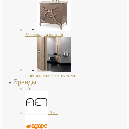
Мебель для ванной
Специальная сантехника
Бренды
3SC
AeT