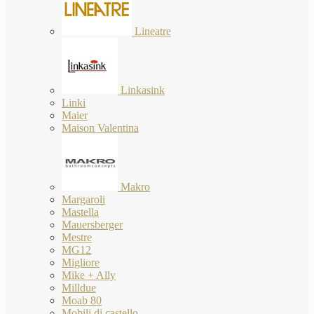
Lineatre
Linkasink
Linki
Maier
Maison Valentina
Makro
Margaroli
Mastella
Mauersberger
Mestre
MG12
Migliore
Mike + Ally
Milldue
Moab 80
Mobili di castello