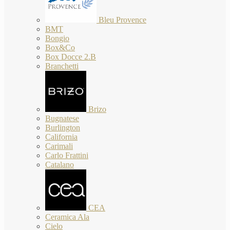
Bleu Provence
BMT
Bongio
Box&Co
Box Docce 2.B
Branchetti
Brizo
Bugnatese
Burlington
California
Carimali
Carlo Frattini
Catalano
CEA
Ceramica Ala
Cielo