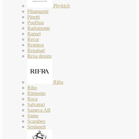
Phylrich
Pibamarmi
Pinetti
PoolSpa
Radomonte
Rapsel
Recor
Reginox
Repabad
Rexa design
Rifra
Riho
Ritmonio
Roca
Salvatori
Sameca AB
Samo
Scarabeo
Serdaneli