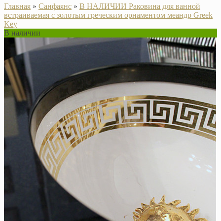
Главная
»
Санфаянс
»
В НАЛИЧИИ Раковина для ванной
встраиваемая с золотым греческим орнаментом меандр Greek
Key
В наличии