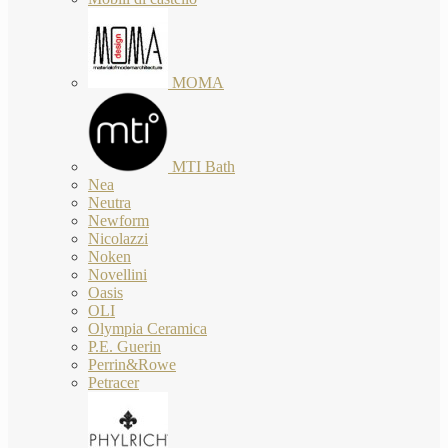
MOMA
MTI Bath
Nea
Neutra
Newform
Nicolazzi
Noken
Novellini
Oasis
OLI
Olympia Ceramica
P.E. Guerin
Perrin&Rowe
Petracer