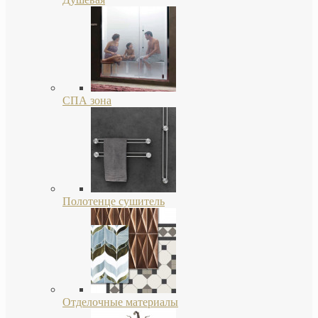
СПА зона
Полотенце сушитель
Отделочные материалы