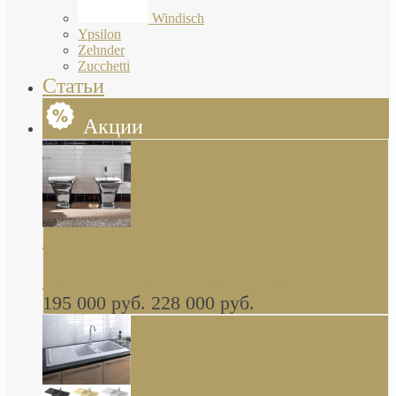
Windisch
Ypsilon
Zehnder
Zucchetti
Статьи
Акции
Butterfly Scarabeo КОМПЛЕКТ санфаянса
(унитаз и биде) напольные снаружи декор
глянцевая платина В НАЛИЧИИ
195 000 руб.
228 000 руб.