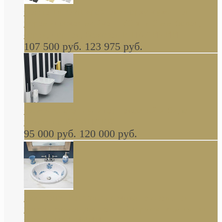
Cassia Duravit врезная сверху кухонная
керамическая мойка 1160 x 510 мм белая,
серая, черная, бежевая В НАЛИЧИИ
107 500 руб.
123 975 руб.
Cow ArtCeram унитаз навесной и биде
навесное КОМПЛЕКТ
95 000 руб.
120 000 руб.
Decorated Bathroom раковина овальная
встраиваемая для ванной с рисунком синяя
роза В НАЛИЧИИ