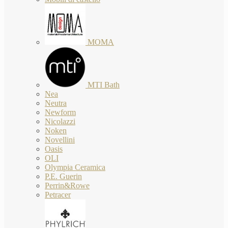
MOMA
MTI Bath
Nea
Neutra
Newform
Nicolazzi
Noken
Novellini
Oasis
OLI
Olympia Ceramica
P.E. Guerin
Perrin&Rowe
Petracer