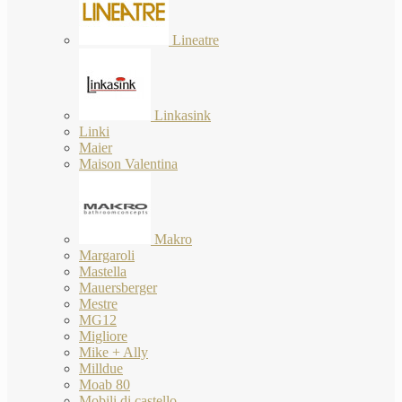
Lineatre
Linkasink
Linki
Maier
Maison Valentina
Makro
Margaroli
Mastella
Mauersberger
Mestre
MG12
Migliore
Mike + Ally
Milldue
Moab 80
Mobili di castello