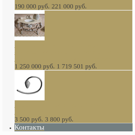
190 000 руб.
221 000 руб.
Gondola GAIA консоль 140 см для ванной в
стиле барокко, из массива дерева, светло
коричневый матовый окрас + серебро
1 250 000 руб.
1 719 501 руб.
Khala Colombo аксессуары (серия) В
НАЛИЧИИ
3 500 руб.
3 800 руб.
Контакты