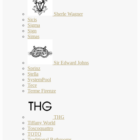
Sherle Wagner
Sicis
Sigma
Sign
Simas
Sir Edward Johns
Sprinz
Stella
SystemPool
Tece
Terme Firenze
THG
Tiffany World
Toscoquattro
TOTO
Traditional Bathrooms