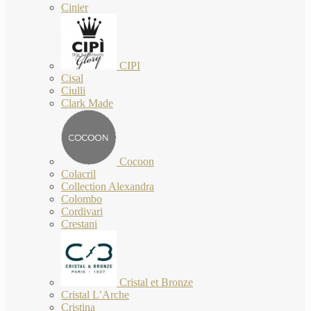
Cinier
CIPI
Cisal
Ciulli
Clark Made
Cocoon
Colacril
Collection Alexandra
Colombo
Cordivari
Crestani
Cristal et Bronze
Cristal L’Arche
Cristina