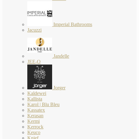
Imperial Bathrooms
Jacuzzi
Jandelle
JEE-O
Jorger
Kaldewei
Kallista
Karol | Blu Bleu
Kassatex
Kerasan
Kermi
Kerrock
Keuco
Knief