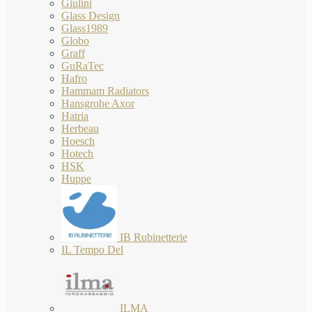
Giulini
Glass Design
Glass1989
Globo
Graff
GuRaTec
Hafro
Hammam Radiators
Hansgrohe Axor
Hatria
Herbeau
Hoesch
Hotech
HSK
Huppe
IB Rubinetterie
IL Tempo Del
ILMA