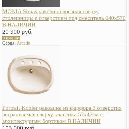
MONIA Simas раковина врезная сверху
столешницы с отверстием под смеситель 640x570
В НАЛИЧИИ
20 900 руб.
В корзину
Серия:
Arcade
Portrait Kohler раковина из фарфора 3 отверстия
встраиваемая сверху классика 57х47см с
архитектурным бортиком В НАЛИЧИИ
153 000 руб.