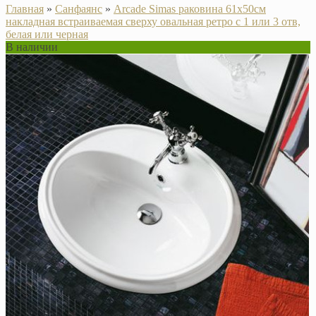
Главная
»
Санфаянс
»
Arcade Simas раковина 61х50см
накладная встраиваемая сверху овальная ретро с 1 или 3 отв,
белая или черная
В наличии