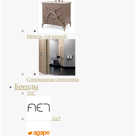
Мебель для ванной
Специальная сантехника
Бренды
3SC
AeT