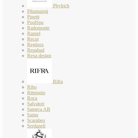
Phylrich
Pibamarmi
Pinetti
PoolSpa
Radomonte
Rapsel
Recor
Reginox
Repabad
Rexa design
Rifra
Riho
Ritmonio
Roca
Salvatori
Sameca AB
Samo
Scarabeo
Serdaneli