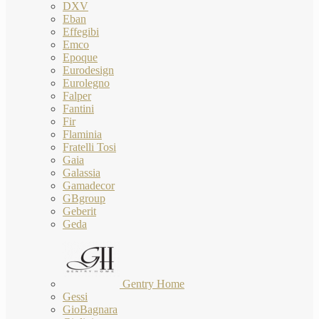
DXV
Eban
Effegibi
Emco
Epoque
Eurodesign
Eurolegno
Falper
Fantini
Fir
Flaminia
Fratelli Tosi
Gaia
Galassia
Gamadecor
GBgroup
Geberit
Geda
Gentry Home
Gessi
GioBagnara