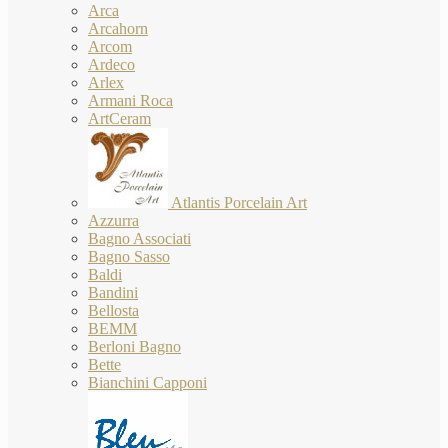
Arca
Arcahorn
Arcom
Ardeco
Arlex
Armani Roca
ArtCeram
Atlantis Porcelain Art
Azzurra
Bagno Associati
Bagno Sasso
Baldi
Bandini
Bellosta
BEMM
Berloni Bagno
Bette
Bianchini Capponi