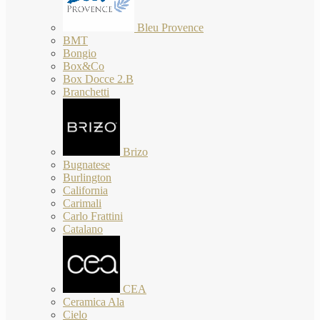
Bleu Provence
BMT
Bongio
Box&Co
Box Docce 2.B
Branchetti
Brizo
Bugnatese
Burlington
California
Carimali
Carlo Frattini
Catalano
CEA
Ceramica Ala
Cielo