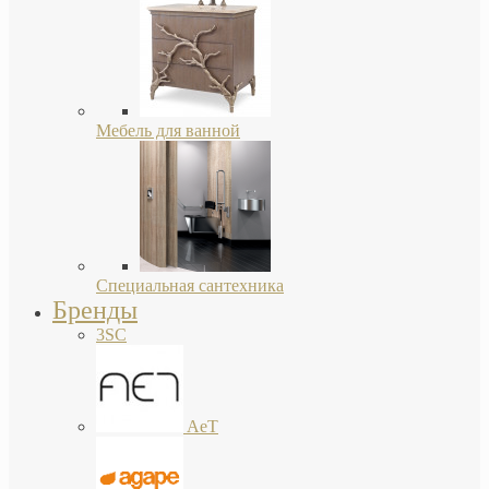
Мебель для ванной
Специальная сантехника
Бренды
3SC
AeT