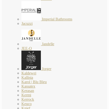
Imperial Bathrooms
Jacuzzi
Jandelle
JEE-O
Jorger
Kaldewei
Kallista
Karol | Blu Bleu
Kassatex
Kerasan
Kermi
Kerrock
Keuco
Knief