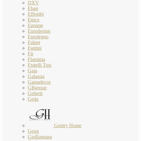
DXV
Eban
Effegibi
Emco
Epoque
Eurodesign
Eurolegno
Falper
Fantini
Fir
Flaminia
Fratelli Tosi
Gaia
Galassia
Gamadecor
GBgroup
Geberit
Geda
Gentry Home
Gessi
GioBagnara