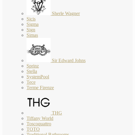
Sherle Wagner
Sicis
Sigma
Sign
Simas
Sir Edward Johns
Sprinz
Stella
SystemPool
Tece
Terme Firenze
THG
Tiffany World
Toscoquattro
TOTO
Traditional Bathrooms