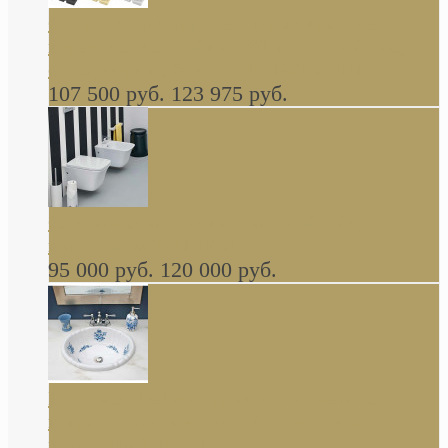
Cassia Duravit врезная сверху кухонная
керамическая мойка 1160 x 510 мм белая,
серая, черная, бежевая В НАЛИЧИИ
107 500 руб.
123 975 руб.
Cow ArtCeram унитаз навесной и биде
навесное КОМПЛЕКТ
95 000 руб.
120 000 руб.
Decorated Bathroom раковина овальная
встраиваемая для ванной с рисунком синяя
роза В НАЛИЧИИ