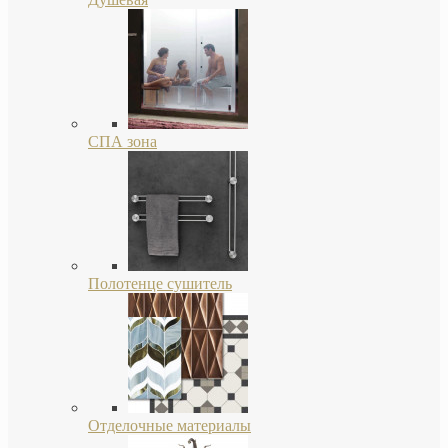
СПА зона
Полотенце сушитель
Отделочные материалы