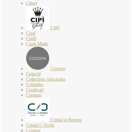
Cinier
CIPI
Cisal
Ciulli
Clark Made
Cocoon
Colacril
Collection Alexandra
Colombo
Cordivari
Crestani
Cristal et Bronze
Cristal L’Arche
Cristina