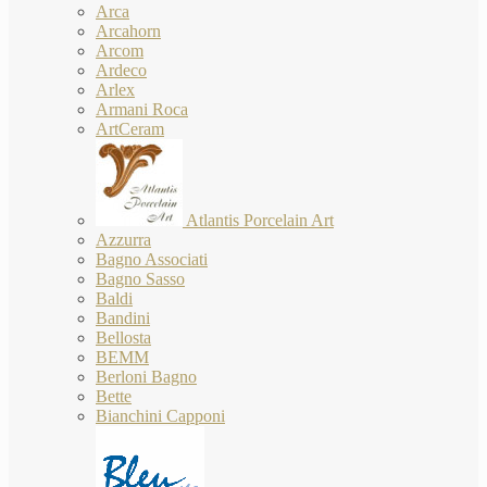
Arca
Arcahorn
Arcom
Ardeco
Arlex
Armani Roca
ArtCeram
Atlantis Porcelain Art
Azzurra
Bagno Associati
Bagno Sasso
Baldi
Bandini
Bellosta
BEMM
Berloni Bagno
Bette
Bianchini Capponi