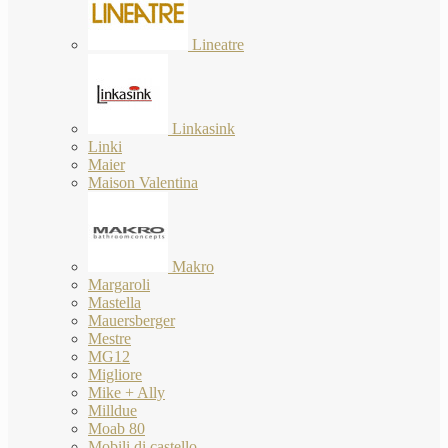
Lineatre
Linkasink
Linki
Maier
Maison Valentina
Makro
Margaroli
Mastella
Mauersberger
Mestre
MG12
Migliore
Mike + Ally
Milldue
Moab 80
Mobili di castello