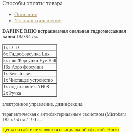
Способы оплаты товара
Описание
Условия соглашения
DAPHNE RIHO встраиваемая овальная гидромассажная
ванна
182х94 см.
1x LCD
6x Гидрофорсунка Lux
8x miniФорсунки Eye-Ball
16x Аэро форсунки
1x Белый свет
1x Чистящее устройство
1x подголовник AH08
2x Ручка
электронное управление, дизинфекция.
терапевтическая с антибактериальным свойством (Microban)
182 x 94 см / 190 л,.
Цены на сайте не являются официальной офертой. Носят