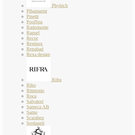
Phylrich
Pibamarmi
Pinetti
PoolSpa
Radomonte
Rapsel
Recor
Reginox
Repabad
Rexa design
Rifra
Riho
Ritmonio
Roca
Salvatori
Sameca AB
Samo
Scarabeo
Serdaneli