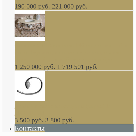
190 000 руб.
221 000 руб.
Gondola GAIA консоль 140 см для ванной в
стиле барокко, из массива дерева, светло
коричневый матовый окрас + серебро
1 250 000 руб.
1 719 501 руб.
Khala Colombo аксессуары (серия) В
НАЛИЧИИ
3 500 руб.
3 800 руб.
Контакты