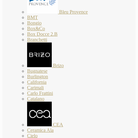
Bleu Provence
BMT
Bongio
Box&Co
Box Docce 2.B
Branchetti
Brizo
Bugnatese
Burlington
California
Carimali
Carlo Frattini
Catalano
CEA
Ceramica Ala
Cielo