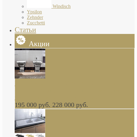
Windisch
Ypsilon
Zehnder
Zucchetti
Статьи
Акции
Butterfly Scarabeo КОМПЛЕКТ санфаянса
(унитаз и биде) напольные снаружи декор
глянцевая платина В НАЛИЧИИ
195 000 руб.
228 000 руб.