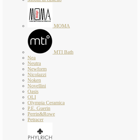
MOMA
MTI Bath
Nea
Neutra
Newform
Nicolazzi
Noken
Novellini
Oasis
OLI
Olympia Ceramica
P.E. Guerin
Perrin&Rowe
Petracer