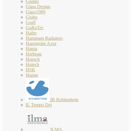
Giulini
Glass Design
Glass1989
Globo
Graff
GuRaTec
Hafro
Hammam Radiators
Hansgrohe Axor
Hatria
Herbeau
Hoesch
Hotech
HSK
Huppe
IB Rubinetterie
IL Tempo Del
ILMA