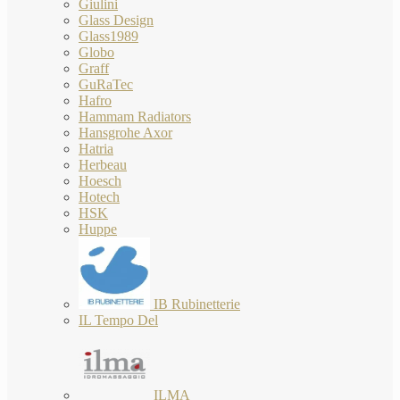
Giulini
Glass Design
Glass1989
Globo
Graff
GuRaTec
Hafro
Hammam Radiators
Hansgrohe Axor
Hatria
Herbeau
Hoesch
Hotech
HSK
Huppe
IB Rubinetterie
IL Tempo Del
ILMA