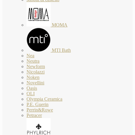
MOMA
MTI Bath
Nea
Neutra
Newform
Nicolazzi
Noken
Novellini
Oasis
OLI
Olympia Ceramica
P.E. Guerin
Perrin&Rowe
Petracer