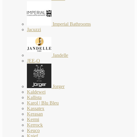
Imperial Bathrooms
Jacuzzi
Jandelle
JEE-O
Jorger
Kaldewei
Kallista
Karol | Blu Bleu
Kassatex
Kerasan
Kermi
Kerrock
Keuco
Knief