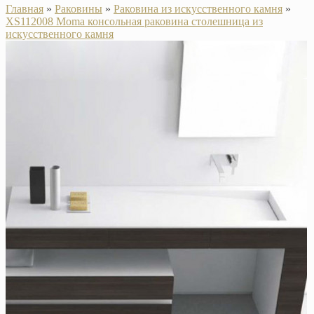
Главная
»
Раковины
»
Раковина из искусственного камня
»
XS112008 Moma консольная раковина столешница из
искусственного камня