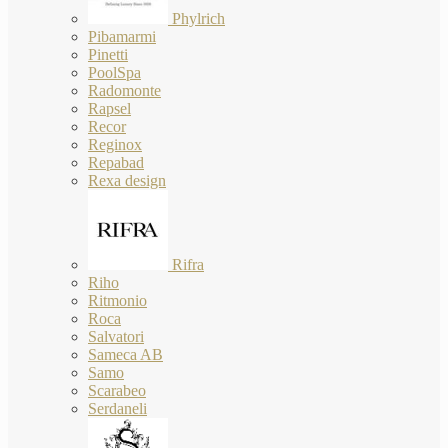
Phylrich
Pibamarmi
Pinetti
PoolSpa
Radomonte
Rapsel
Recor
Reginox
Repabad
Rexa design
Rifra
Riho
Ritmonio
Roca
Salvatori
Sameca AB
Samo
Scarabeo
Serdaneli