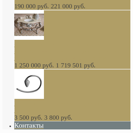
190 000 руб.
221 000 руб.
Gondola GAIA консоль 140 см для ванной в
стиле барокко, из массива дерева, светло
коричневый матовый окрас + серебро
1 250 000 руб.
1 719 501 руб.
Khala Colombo аксессуары (серия) В
НАЛИЧИИ
3 500 руб.
3 800 руб.
Контакты