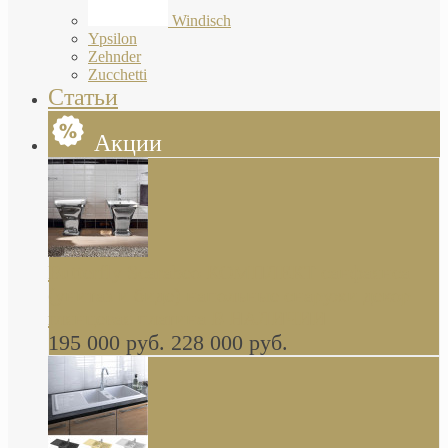
Windisch
Ypsilon
Zehnder
Zucchetti
Статьи
Акции
Butterfly Scarabeo КОМПЛЕКТ санфаянса
(унитаз и биде) напольные снаружи декор
глянцевая платина В НАЛИЧИИ
195 000 руб.
228 000 руб.