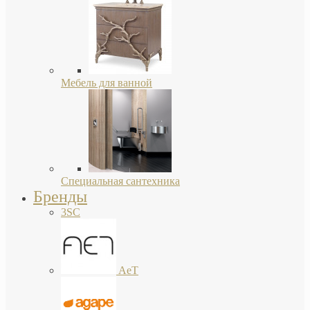
Мебель для ванной
Специальная сантехника
Бренды
3SC
AeT