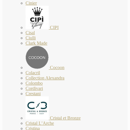
Cinier
CIPI
Cisal
Ciulli
Clark Made
Cocoon
Colacril
Collection Alexandra
Colombo
Cordivari
Crestani
Cristal et Bronze
Cristal L’Arche
Cristina