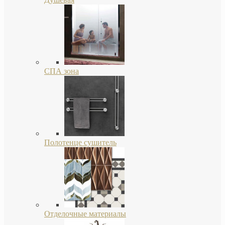
СПА зона
Полотенце сушитель
Отделочные материалы