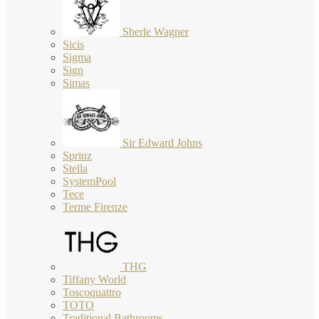
Sherle Wagner
Sicis
Sigma
Sign
Simas
Sir Edward Johns
Sprinz
Stella
SystemPool
Tece
Terme Firenze
THG
Tiffany World
Toscoquattro
TOTO
Traditional Bathrooms