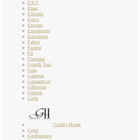
DXV
Eban
Effegibi
Emco
Epoque
Eurodesign
Eurolegno
Falper
Fantini
Fir
Flaminia
Fratelli Tosi
Gaia
Galassia
Gamadecor
GBgroup
Geberit
Geda
Gentry Home
Gessi
GioBagnara