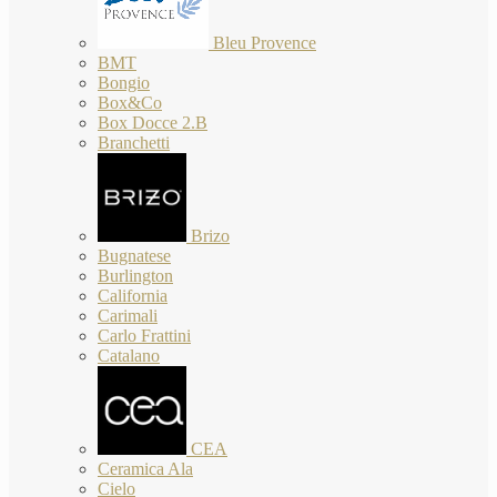
Bleu Provence
BMT
Bongio
Box&Co
Box Docce 2.B
Branchetti
Brizo
Bugnatese
Burlington
California
Carimali
Carlo Frattini
Catalano
CEA
Ceramica Ala
Cielo