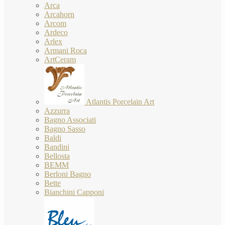
Arca
Arcahorn
Arcom
Ardeco
Arlex
Armani Roca
ArtCeram
Atlantis Porcelain Art
Azzurra
Bagno Associati
Bagno Sasso
Baldi
Bandini
Bellosta
BEMM
Berloni Bagno
Bette
Bianchini Capponi