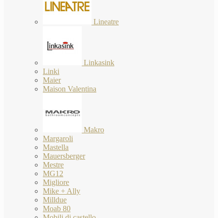
Lineatre
Linkasink
Linki
Maier
Maison Valentina
Makro
Margaroli
Mastella
Mauersberger
Mestre
MG12
Migliore
Mike + Ally
Milldue
Moab 80
Mobili di castello