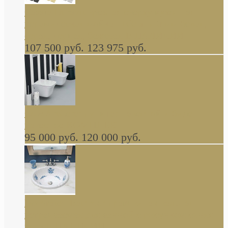
Cassia Duravit врезная сверху кухонная
керамическая мойка 1160 x 510 мм белая,
серая, черная, бежевая В НАЛИЧИИ
107 500 руб.
123 975 руб.
Cow ArtCeram унитаз навесной и биде
навесное КОМПЛЕКТ
95 000 руб.
120 000 руб.
Decorated Bathroom раковина овальная
встраиваемая для ванной с рисунком синяя
роза В НАЛИЧИИ