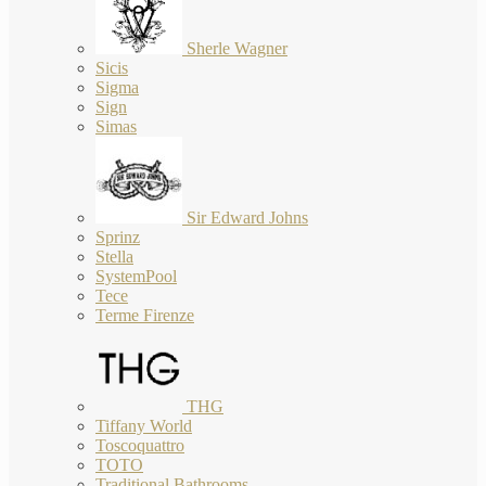
Sherle Wagner
Sicis
Sigma
Sign
Simas
Sir Edward Johns
Sprinz
Stella
SystemPool
Tece
Terme Firenze
THG
Tiffany World
Toscoquattro
TOTO
Traditional Bathrooms