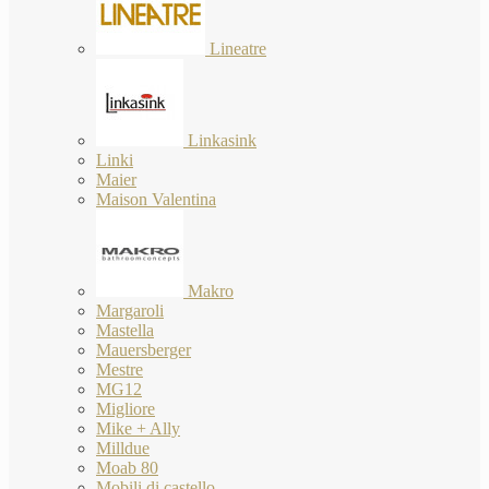
Lineatre
Linkasink
Linki
Maier
Maison Valentina
Makro
Margaroli
Mastella
Mauersberger
Mestre
MG12
Migliore
Mike + Ally
Milldue
Moab 80
Mobili di castello