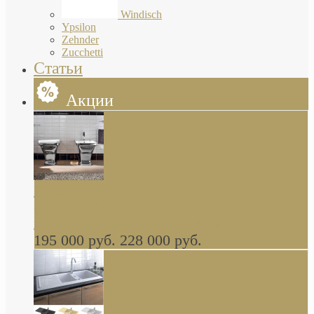
Windisch
Ypsilon
Zehnder
Zucchetti
Статьи
Акции
Butterfly Scarabeo КОМПЛЕКТ санфаянса
(унитаз и биде) напольные снаружи декор
глянцевая платина В НАЛИЧИИ
195 000 руб.
228 000 руб.