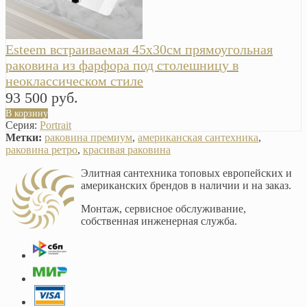
Esteem встраиваемая 45х30см прямоугольная
раковина из фарфора под столешницу в
неоклассическом стиле
93 500 руб.
В корзину
Серия:
Portrait
Метки:
раковина премиум
,
американская сантехника
,
раковина ретро
,
красивая раковина
Элитная сантехника топовых европейских и
американских брендов в наличии и на заказ.
Монтаж, сервисное обслуживание,
собственная инженерная служба.