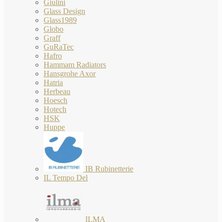
Giulini
Glass Design
Glass1989
Globo
Graff
GuRaTec
Hafro
Hammam Radiators
Hansgrohe Axor
Hatria
Herbeau
Hoesch
Hotech
HSK
Huppe
IB Rubinetterie
IL Tempo Del
ILMA