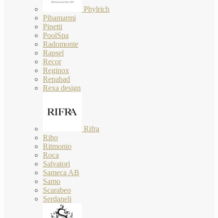
Phylrich
Pibamarmi
Pinetti
PoolSpa
Radomonte
Rapsel
Recor
Reginox
Repabad
Rexa design
Rifra
Riho
Ritmonio
Roca
Salvatori
Sameca AB
Samo
Scarabeo
Serdaneli