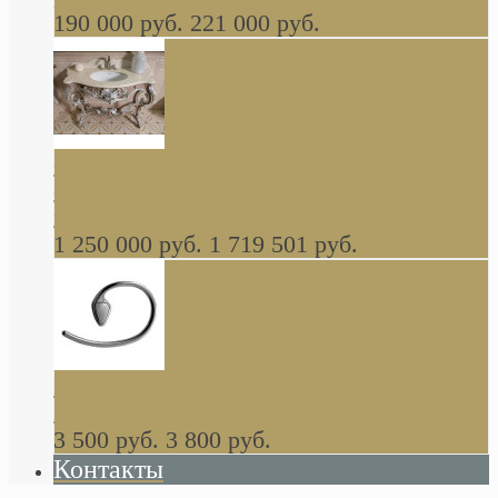
190 000 руб.
221 000 руб.
Gondola GAIA консоль 140 см для ванной в
стиле барокко, из массива дерева, светло
коричневый матовый окрас + серебро
1 250 000 руб.
1 719 501 руб.
Khala Colombo аксессуары (серия) В
НАЛИЧИИ
3 500 руб.
3 800 руб.
Контакты