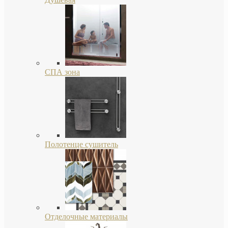
СПА зона
Полотенце сушитель
Отделочные материалы