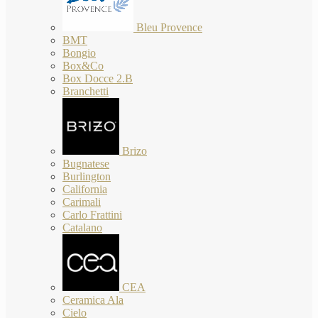
Bleu Provence
BMT
Bongio
Box&Co
Box Docce 2.B
Branchetti
Brizo
Bugnatese
Burlington
California
Carimali
Carlo Frattini
Catalano
CEA
Ceramica Ala
Cielo