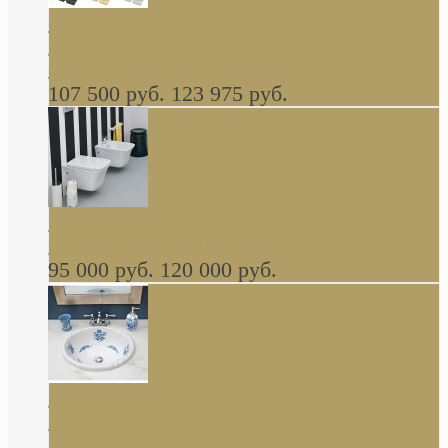
Cassia Duravit врезная сверху кухонная
керамическая мойка 1160 x 510 мм белая,
серая, черная, бежевая В НАЛИЧИИ
107 500 руб.
123 975 руб.
Cow ArtCeram унитаз навесной и биде
навесное КОМПЛЕКТ
95 000 руб.
120 000 руб.
Decorated Bathroom раковина овальная
встраиваемая для ванной с рисунком синяя
роза В НАЛИЧИИ