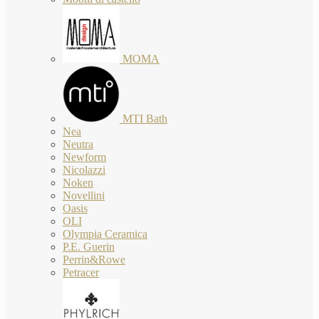
MOMA
MTI Bath
Nea
Neutra
Newform
Nicolazzi
Noken
Novellini
Oasis
OLI
Olympia Ceramica
P.E. Guerin
Perrin&Rowe
Petracer