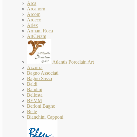
Arca
Arcahorn
Arcom
Ardeco
Arlex
Armani Roca
ArtCeram
Atlantis Porcelain Art
Azzurra
Bagno Associati
Bagno Sasso
Baldi
Bandini
Bellosta
BEMM
Berloni Bagno
Bette
Bianchini Capponi