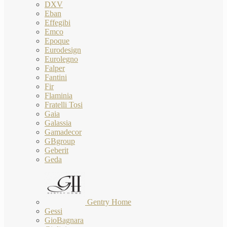
DXV
Eban
Effegibi
Emco
Epoque
Eurodesign
Eurolegno
Falper
Fantini
Fir
Flaminia
Fratelli Tosi
Gaia
Galassia
Gamadecor
GBgroup
Geberit
Geda
Gentry Home
Gessi
GioBagnara