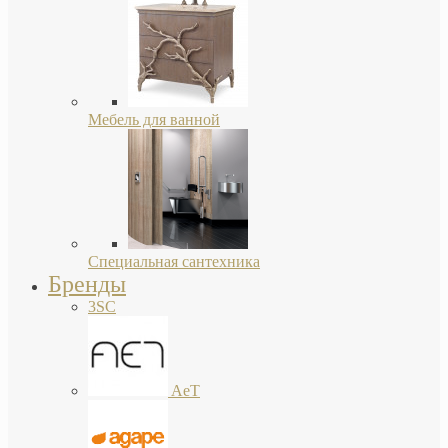
Мебель для ванной
Специальная сантехника
Бренды
3SC
AeT