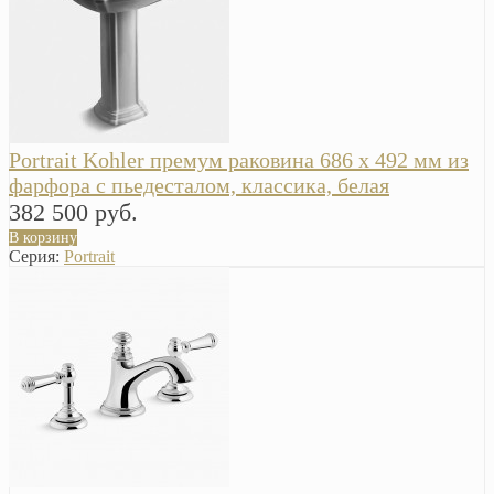
Portrait Kohler премум раковина 686 х 492 мм из
фарфора с пьедесталом, классика, белая
382 500 руб.
В корзину
Серия:
Portrait