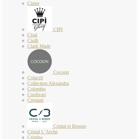
Cinier
CIPI
Cisal
Ciulli
Clark Made
Cocoon
Colacril
Collection Alexandra
Colombo
Cordivari
Crestani
Cristal et Bronze
Cristal L’Arche
Cristina