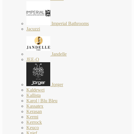
Imperial Bathrooms
Jacuzzi
Jandelle
JEE-O
Jorger
Kaldewei
Kallista
Karol | Blu Bleu
Kassatex
Kerasan
Kermi
Kerrock
Keuco
Knief