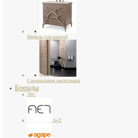
Мебель для ванной
Специальная сантехника
Бренды
3SC
AeT