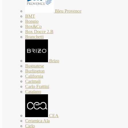
Bleu Provence
BMT
Bongio
Box&Co
Box Docce 2.B
Branchetti
Brizo
Bugnatese
Burlington
California
Carimali
Carlo Frattini
Catalano
CEA
Ceramica Ala
Cielo