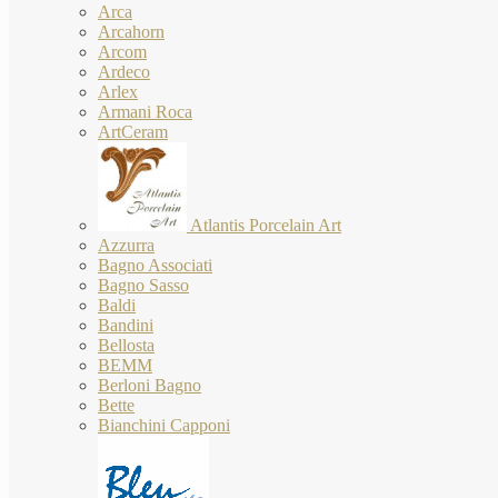
Arca
Arcahorn
Arcom
Ardeco
Arlex
Armani Roca
ArtCeram
Atlantis Porcelain Art
Azzurra
Bagno Associati
Bagno Sasso
Baldi
Bandini
Bellosta
BEMM
Berloni Bagno
Bette
Bianchini Capponi