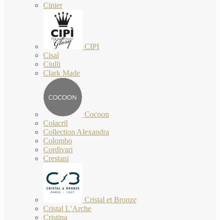
Cinier
CIPI
Cisal
Ciulli
Clark Made
Cocoon
Colacril
Collection Alexandra
Colombo
Cordivari
Crestani
Cristal et Bronze
Cristal L’Arche
Cristina