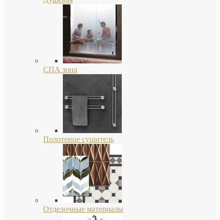
СПА зона
Полотенце сушитель
Отделочные материалы