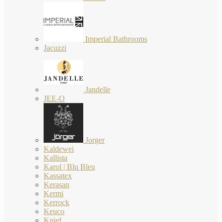
Imperial Bathrooms
Jacuzzi
Jandelle
JEE-O
Jorger
Kaldewei
Kallista
Karol | Blu Bleu
Kassatex
Kerasan
Kermi
Kerrock
Keuco
Knief