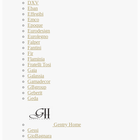
DXV
Eban
Effegibi
Emco
Epoque
Eurodesign
Eurolegno
Falper
Fantini
Fir
Flaminia
Fratelli Tosi
Gaia
Galassia
Gamadecor
GBgroup
Geberit
Geda
Gentry Home
Gessi
GioBagnara