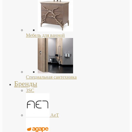
Мебель для ванной
Специальная сантехника
Бренды
3SC
AeT