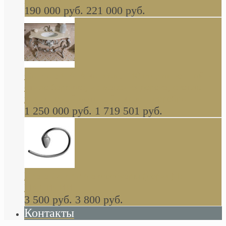
190 000 руб.
221 000 руб.
Gondola GAIA консоль 140 см для ванной в
стиле барокко, из массива дерева, светло
коричневый матовый окрас + серебро
1 250 000 руб.
1 719 501 руб.
Khala Colombo аксессуары (серия) В
НАЛИЧИИ
3 500 руб.
3 800 руб.
Контакты