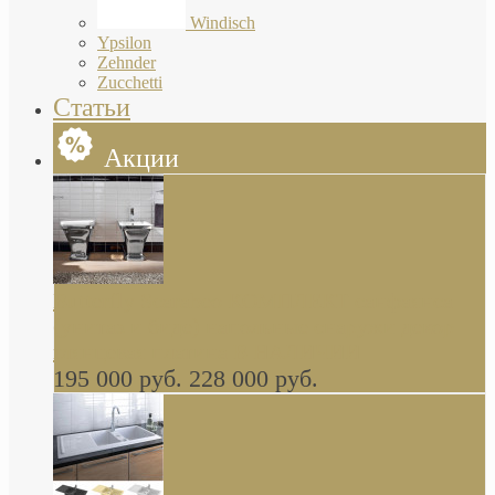
Windisch
Ypsilon
Zehnder
Zucchetti
Статьи
Акции
Butterfly Scarabeo КОМПЛЕКТ санфаянса
(унитаз и биде) напольные снаружи декор
глянцевая платина В НАЛИЧИИ
195 000 руб.
228 000 руб.