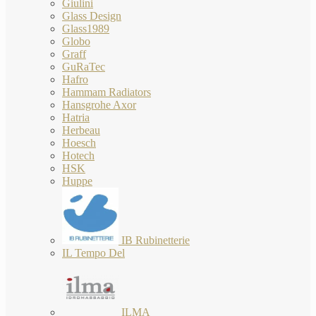
Giulini
Glass Design
Glass1989
Globo
Graff
GuRaTec
Hafro
Hammam Radiators
Hansgrohe Axor
Hatria
Herbeau
Hoesch
Hotech
HSK
Huppe
IB Rubinetterie
IL Tempo Del
ILMA