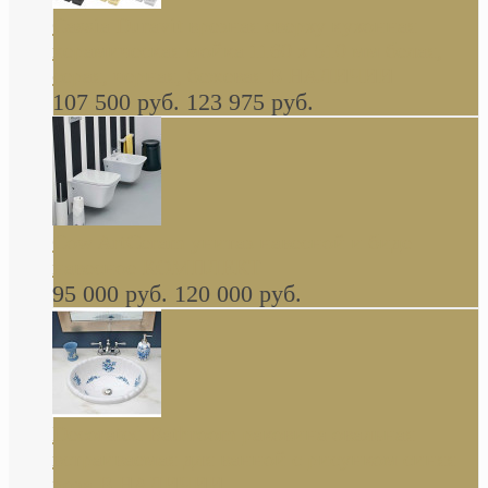
Cassia Duravit врезная сверху кухонная
керамическая мойка 1160 x 510 мм белая,
серая, черная, бежевая В НАЛИЧИИ
107 500 руб.
123 975 руб.
Cow ArtCeram унитаз навесной и биде
навесное КОМПЛЕКТ
95 000 руб.
120 000 руб.
Decorated Bathroom раковина овальная
встраиваемая для ванной с рисунком синяя
роза В НАЛИЧИИ