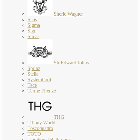
Sherle Wagner
Sicis
Sigma
Sign
Simas
Sir Edward Johns
Sprinz
Stella
SystemPool
Tece
Terme Firenze
THG
Tiffany World
Toscoquattro
TOTO
Traditional Bathrooms