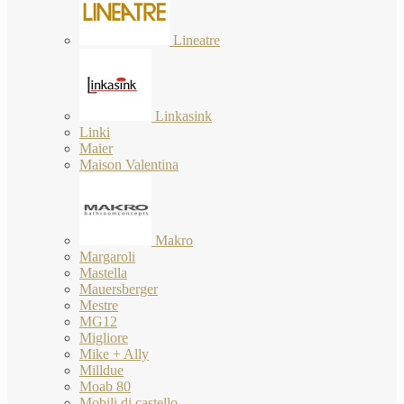
Lineatre
Linkasink
Linki
Maier
Maison Valentina
Makro
Margaroli
Mastella
Mauersberger
Mestre
MG12
Migliore
Mike + Ally
Milldue
Moab 80
Mobili di castello