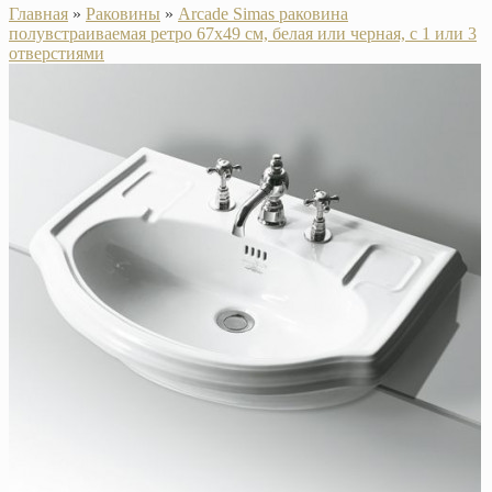
Главная
»
Раковины
»
Arcade Simas раковина
полувстраиваемая ретро 67х49 см, белая или черная, с 1 или 3
отверстиями