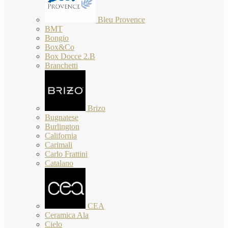
Bleu Provence
BMT
Bongio
Box&Co
Box Docce 2.B
Branchetti
Brizo
Bugnatese
Burlington
California
Carimali
Carlo Frattini
Catalano
CEA
Ceramica Ala
Cielo