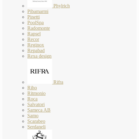
Phylrich
Pibamarmi
Pinetti
PoolSpa
Radomonte
Rapsel
Recor
Reginox
Repabad
Rexa design
Rifra
Riho
Ritmonio
Roca
Salvatori
Sameca AB
Samo
Scarabeo
Serdaneli