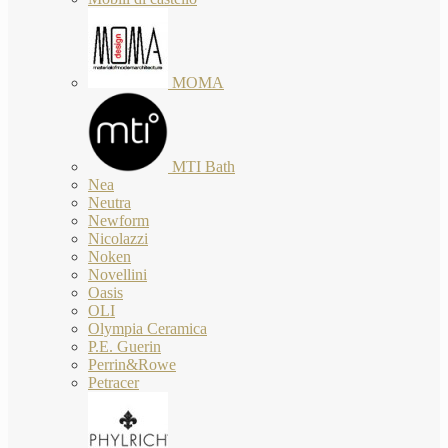
MOMA
MTI Bath
Nea
Neutra
Newform
Nicolazzi
Noken
Novellini
Oasis
OLI
Olympia Ceramica
P.E. Guerin
Perrin&Rowe
Petracer