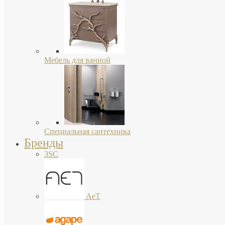
Мебель для ванной
Специальная сантехника
Бренды
3SC
AeT