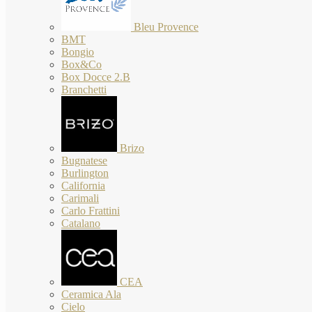
Bleu Provence
BMT
Bongio
Box&Co
Box Docce 2.B
Branchetti
Brizo
Bugnatese
Burlington
California
Carimali
Carlo Frattini
Catalano
CEA
Ceramica Ala
Cielo