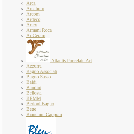
Arca
Arcahorn
Arcom
Ardeco
Arlex
Armani Roca
ArtCeram
Atlantis Porcelain Art
Azzurra
Bagno Associati
Bagno Sasso
Baldi
Bandini
Bellosta
BEMM
Berloni Bagno
Bette
Bianchini Capponi