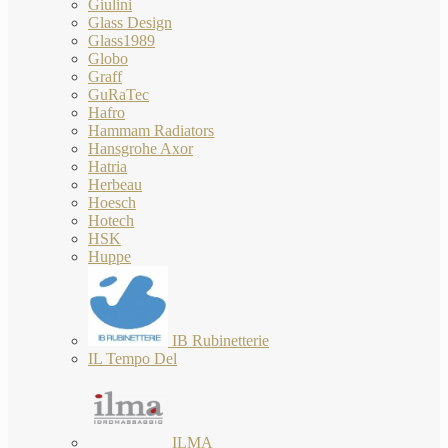
Giulini
Glass Design
Glass1989
Globo
Graff
GuRaTec
Hafro
Hammam Radiators
Hansgrohe Axor
Hatria
Herbeau
Hoesch
Hotech
HSK
Huppe
IB Rubinetterie
IL Tempo Del
ILMA