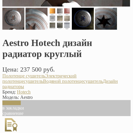
Aestro Hotech дизайн
радиатор круглый
Цена: 237 500 руб.
Полотенце сушитель
Электрический
полотенцесушитель
Водяной полотенцесушитель
Дизайн
радиаторы
Бренд:
Hotech
Модель:
Aestro
В корзину
в закладки
сравнение