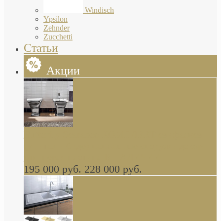
Windisch
Ypsilon
Zehnder
Zucchetti
Статьи
Акции
Butterfly Scarabeo КОМПЛЕКТ санфаянса
(унитаз и биде) напольные снаружи декор
глянцевая платина В НАЛИЧИИ
195 000 руб.
228 000 руб.