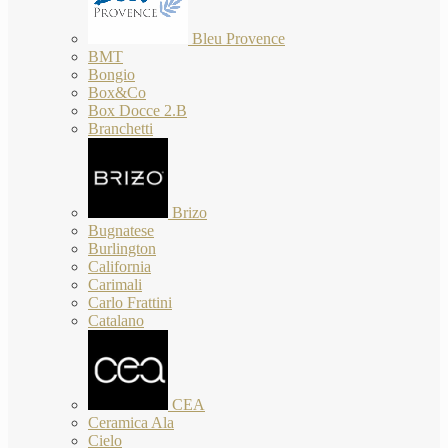
Bleu Provence
BMT
Bongio
Box&Co
Box Docce 2.B
Branchetti
Brizo
Bugnatese
Burlington
California
Carimali
Carlo Frattini
Catalano
CEA
Ceramica Ala
Cielo