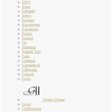
DXV
Eban
Effegibi
Emco
Epoque
Eurodesign
Eurolegno
Falper
Fantini
Fir
Flaminia
Fratelli Tosi
Gaia
Galassia
Gamadecor
GBgroup
Geberit
Geda
Gentry Home
Gessi
GioBagnara