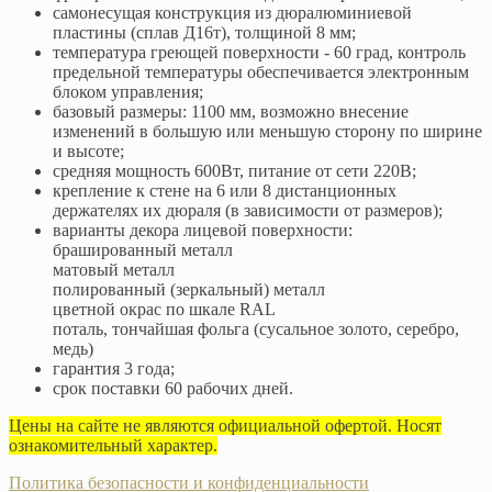
самонесущая конструкция из дюралюминиевой
пластины (сплав Д16т), толщиной 8 мм;
температура греющей поверхности - 60 град, контроль
предельной температуры обеспечивается электронным
блоком управления;
базовый размеры: 1100 мм, возможно внесение
изменений в большую или меньшую сторону по ширине
и высоте;
средняя мощность 600Вт, питание от сети 220В;
крепление к стене на 6 или 8 дистанционных
держателях их дюраля (в зависимости от размеров);
варианты декора лицевой поверхности:
брашированный металл
матовый металл
полированный (зеркальный) металл
цветной окрас по шкале RAL
поталь, тончайшая фольга (сусальное золото, серебро,
медь)
гарантия 3 года;
срок поставки 60 рабочих дней.
Цены на сайте не являются официальной офертой. Носят
ознакомительный характер.
Политика безопасности и конфиденциальности