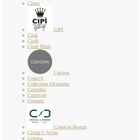
Cinier
CIPI
Cisal
Ciulli
Clark Made
Cocoon
Colacril
Collection Alexandra
Colombo
Cordivari
Crestani
Cristal et Bronze
Cristal L’Arche
Cristina