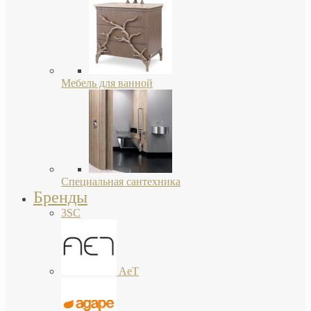
Мебель для ванной
Специальная сантехника
Бренды
3SC
AeT