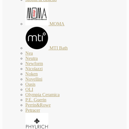
MOMA
MTI Bath
Nea
Neutra
Newform
Nicolazzi
Noken
Novellini
Oasis
OLI
Olympia Ceramica
P.E. Guerin
Perrin&Rowe
Petracer