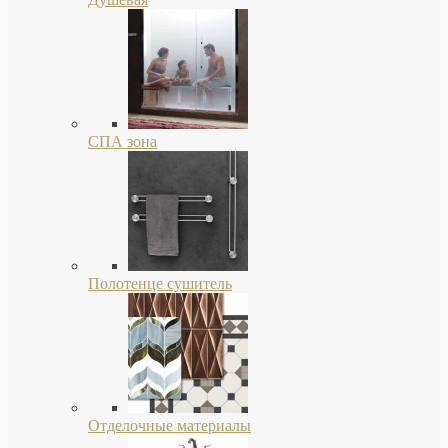
СПА зона
Полотенце сушитель
Отделочные материалы