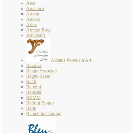
Arca
Arcahorn
Arcom
Ardeco
Arlex
Armani Roca
ArtCeram
Atlantis Porcelain Art
Azzurra
Bagno Associati
Bagno Sasso
Baldi
Bandini
Bellosta
BEMM
Berloni Bagno
Bette
Bianchini Capponi