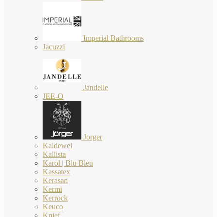
Imperial Bathrooms
Jacuzzi
Jandelle
JEE-O
Jorger
Kaldewei
Kallista
Karol | Blu Bleu
Kassatex
Kerasan
Kermi
Kerrock
Keuco
Knief