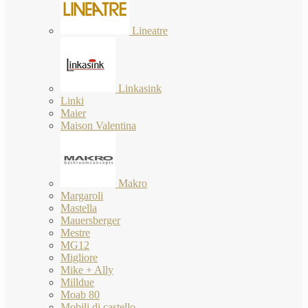
Lineatre
Linkasink
Linki
Maier
Maison Valentina
Makro
Margaroli
Mastella
Mauersberger
Mestre
MG12
Migliore
Mike + Ally
Milldue
Moab 80
Mobili di castello