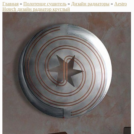
Главная
»
Полотенце сушитель
»
Дизайн радиаторы
»
Aestro
Hotech дизайн радиатор круглый