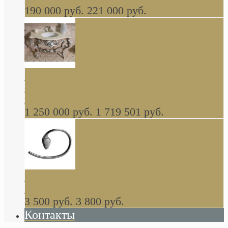
190 000 руб.
221 000 руб.
Gondola GAIA консоль 140 см для ванной в
стиле барокко, из массива дерева, светло
коричневый матовый окрас + серебро
1 250 000 руб.
1 719 501 руб.
Khala Colombo аксессуары (серия) В
НАЛИЧИИ
3 500 руб.
3 800 руб.
Контакты