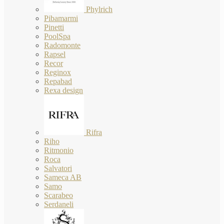
Phylrich
Pibamarmi
Pinetti
PoolSpa
Radomonte
Rapsel
Recor
Reginox
Repabad
Rexa design
Rifra
Riho
Ritmonio
Roca
Salvatori
Sameca AB
Samo
Scarabeo
Serdaneli