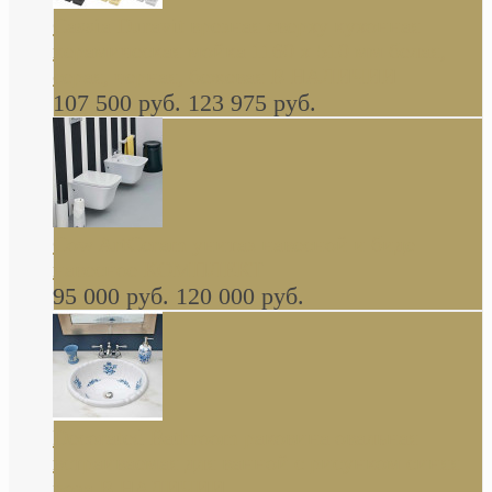
Cassia Duravit врезная сверху кухонная
керамическая мойка 1160 x 510 мм белая,
серая, черная, бежевая В НАЛИЧИИ
107 500 руб.
123 975 руб.
Cow ArtCeram унитаз навесной и биде
навесное КОМПЛЕКТ
95 000 руб.
120 000 руб.
Decorated Bathroom раковина овальная
встраиваемая для ванной с рисунком синяя
роза В НАЛИЧИИ