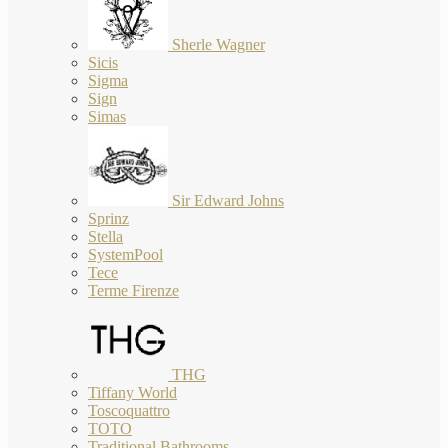
Sherle Wagner
Sicis
Sigma
Sign
Simas
Sir Edward Johns
Sprinz
Stella
SystemPool
Tece
Terme Firenze
THG
Tiffany World
Toscoquattro
TOTO
Traditional Bathrooms