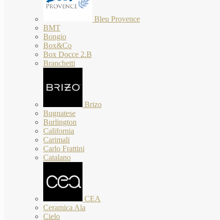
Bleu Provence
BMT
Bongio
Box&Co
Box Docce 2.B
Branchetti
Brizo
Bugnatese
Burlington
California
Carimali
Carlo Frattini
Catalano
CEA
Ceramica Ala
Cielo