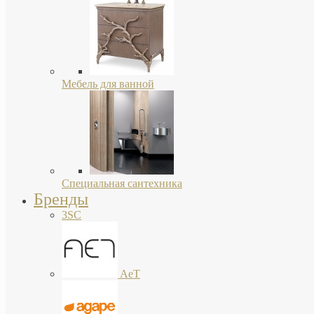
Мебель для ванной
Специальная сантехника
Бренды
3SC
AeT