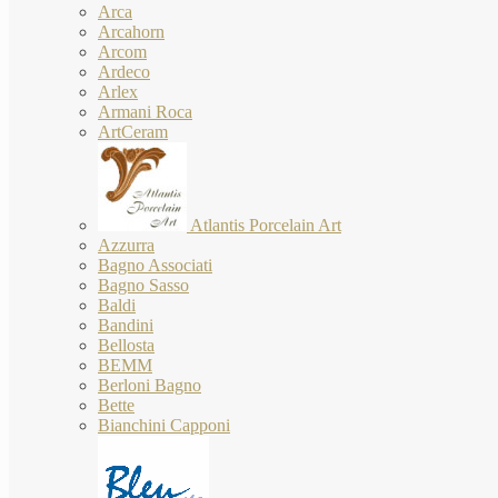
Arca
Arcahorn
Arcom
Ardeco
Arlex
Armani Roca
ArtCeram
Atlantis Porcelain Art
Azzurra
Bagno Associati
Bagno Sasso
Baldi
Bandini
Bellosta
BEMM
Berloni Bagno
Bette
Bianchini Capponi