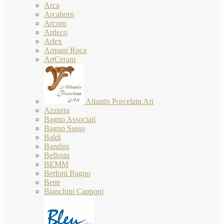
Arca
Arcahorn
Arcom
Ardeco
Arlex
Armani Roca
ArtCeram
Atlantis Porcelain Art
Azzurra
Bagno Associati
Bagno Sasso
Baldi
Bandini
Bellosta
BEMM
Berloni Bagno
Bette
Bianchini Capponi