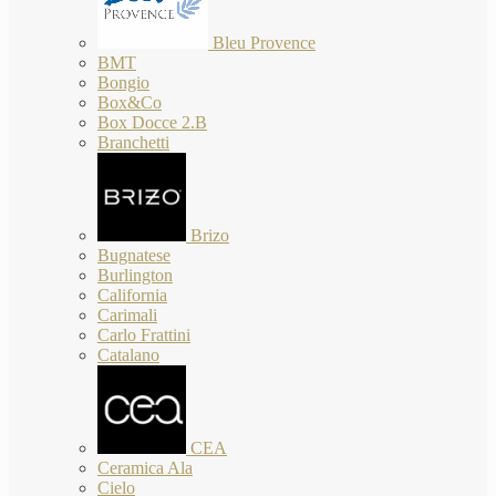
Bleu Provence
BMT
Bongio
Box&Co
Box Docce 2.B
Branchetti
Brizo
Bugnatese
Burlington
California
Carimali
Carlo Frattini
Catalano
CEA
Ceramica Ala
Cielo