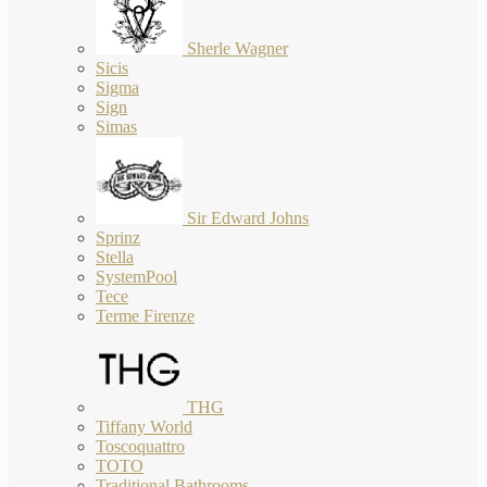
Sherle Wagner
Sicis
Sigma
Sign
Simas
Sir Edward Johns
Sprinz
Stella
SystemPool
Tece
Terme Firenze
THG
Tiffany World
Toscoquattro
TOTO
Traditional Bathrooms