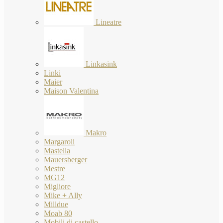
Lineatre
Linkasink
Linki
Maier
Maison Valentina
Makro
Margaroli
Mastella
Mauersberger
Mestre
MG12
Migliore
Mike + Ally
Milldue
Moab 80
Mobili di castello