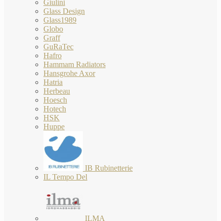
Giulini
Glass Design
Glass1989
Globo
Graff
GuRaTec
Hafro
Hammam Radiators
Hansgrohe Axor
Hatria
Herbeau
Hoesch
Hotech
HSK
Huppe
IB Rubinetterie
IL Tempo Del
ILMA