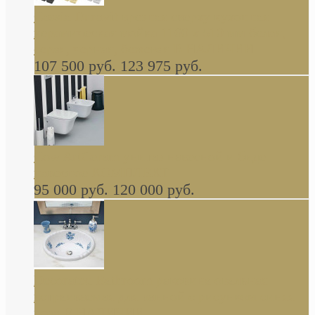
Cassia Duravit врезная сверху кухонная
керамическая мойка 1160 x 510 мм белая,
серая, черная, бежевая В НАЛИЧИИ
107 500 руб.
123 975 руб.
Cow ArtCeram унитаз навесной и биде
навесное КОМПЛЕКТ
95 000 руб.
120 000 руб.
Decorated Bathroom раковина овальная
встраиваемая для ванной с рисунком синяя
роза В НАЛИЧИИ