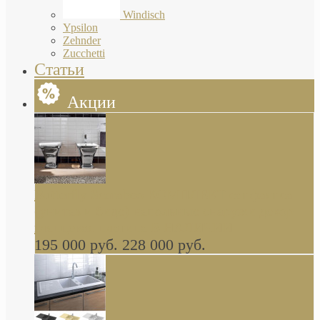
Windisch
Ypsilon
Zehnder
Zucchetti
Статьи
Акции
Butterfly Scarabeo КОМПЛЕКТ санфаянса
(унитаз и биде) напольные снаружи декор
глянцевая платина В НАЛИЧИИ
195 000 руб.
228 000 руб.