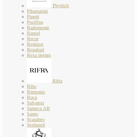
Phylrich
Pibamarmi
Pinetti
PoolSpa
Radomonte
Rapsel
Recor
Reginox
Repabad
Rexa design
Rifra
Riho
Ritmonio
Roca
Salvatori
Sameca AB
Samo
Scarabeo
Serdaneli