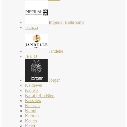
Imperial Bathrooms
Jacuzzi
Jandelle
JEE-O
Jorger
Kaldewei
Kallista
Karol | Blu Bleu
Kassatex
Kerasan
Kermi
Kerrock
Keuco
Knief