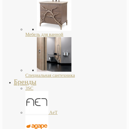
Мебель для ванной
Специальная сантехника
Бренды
3SC
AeT