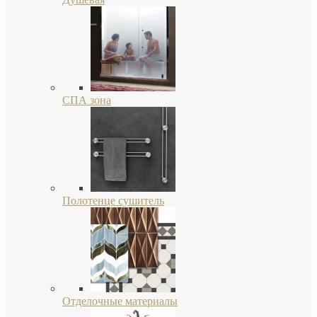
СПА зона
Полотенце сушитель
Отделочные материалы