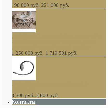
190 000 руб.
221 000 руб.
Gondola GAIA консоль 140 см для ванной в
стиле барокко, из массива дерева, светло
коричневый матовый окрас + серебро
1 250 000 руб.
1 719 501 руб.
Khala Colombo аксессуары (серия) В
НАЛИЧИИ
3 500 руб.
3 800 руб.
Контакты