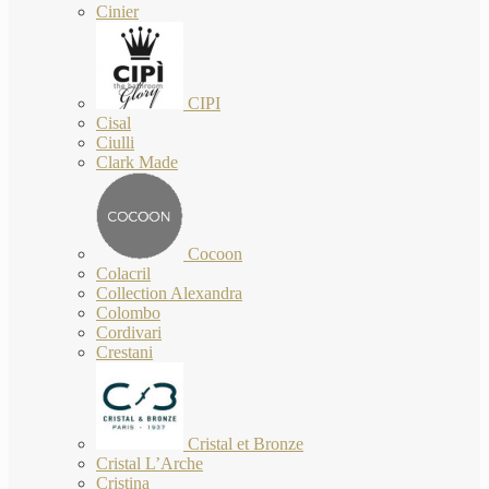
Cinier
CIPI
Cisal
Ciulli
Clark Made
Cocoon
Colacril
Collection Alexandra
Colombo
Cordivari
Crestani
Cristal et Bronze
Cristal L’Arche
Cristina