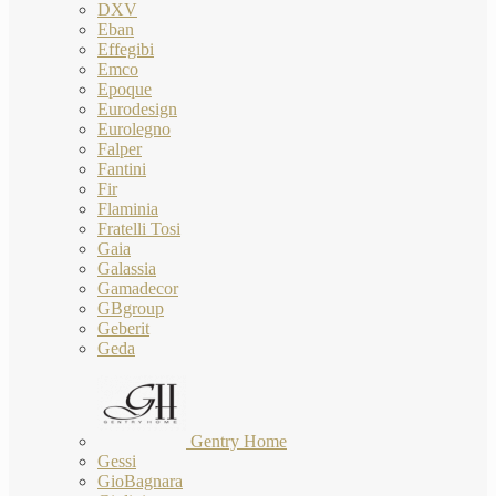
DXV
Eban
Effegibi
Emco
Epoque
Eurodesign
Eurolegno
Falper
Fantini
Fir
Flaminia
Fratelli Tosi
Gaia
Galassia
Gamadecor
GBgroup
Geberit
Geda
Gentry Home
Gessi
GioBagnara