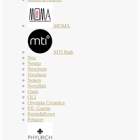
MOMA
MTI Bath
Nea
Neutra
Newform
Nicolazzi
Noken
Novellini
Oasis
OLI
Olympia Ceramica
P.E. Guerin
Perrin&Rowe
Petracer