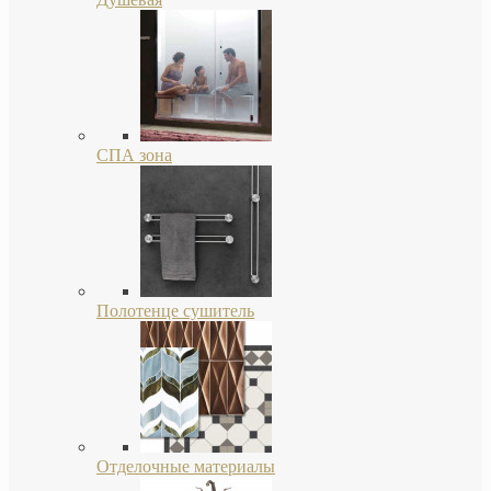
СПА зона
Полотенце сушитель
Отделочные материалы