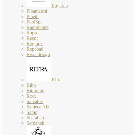
Phylrich
Pibamarmi
Pinetti
PoolSpa
Radomonte
Rapsel
Recor
Reginox
Repabad
Rexa design
Rifra
Riho
Ritmonio
Roca
Salvatori
Sameca AB
Samo
Scarabeo
Serdaneli