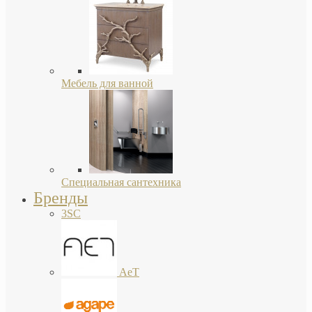
Мебель для ванной
Специальная сантехника
Бренды
3SC
AeT