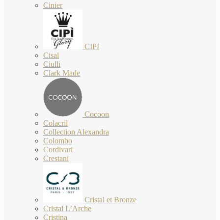
Cinier
CIPI
Cisal
Ciulli
Clark Made
Cocoon
Colacril
Collection Alexandra
Colombo
Cordivari
Crestani
Cristal et Bronze
Cristal L’Arche
Cristina