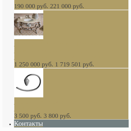
190 000 руб.
221 000 руб.
Gondola GAIA консоль 140 см для ванной в
стиле барокко, из массива дерева, светло
коричневый матовый окрас + серебро
1 250 000 руб.
1 719 501 руб.
Khala Colombo аксессуары (серия) В
НАЛИЧИИ
3 500 руб.
3 800 руб.
Контакты