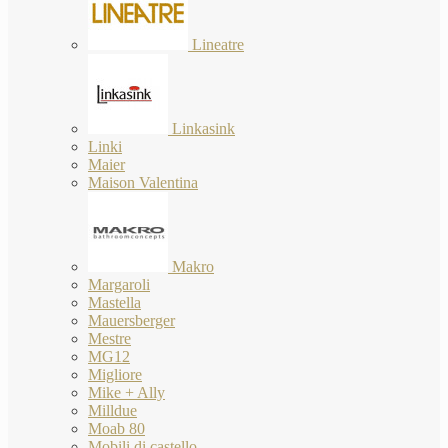
Lineatre
Linkasink
Linki
Maier
Maison Valentina
Makro
Margaroli
Mastella
Mauersberger
Mestre
MG12
Migliore
Mike + Ally
Milldue
Moab 80
Mobili di castello