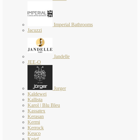
Imperial Bathrooms
Jacuzzi
Jandelle
JEE-O
Jorger
Kaldewei
Kallista
Karol | Blu Bleu
Kassatex
Kerasan
Kermi
Kerrock
Keuco
Knief