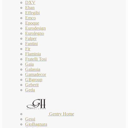
DXV
Eban
Effegibi
Emco
Epoque
Eurodesign
Eurolegno
Falper
Fantini
Fir
Flaminia
Fratelli Tosi
Gaia
Galassia
Gamadecor
GBgroup
Geberit
Geda
Gentry Home
Gessi
GioBagnara