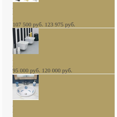
Cassia Duravit врезная сверху кухонная
керамическая мойка 1160 x 510 мм белая,
серая, черная, бежевая В НАЛИЧИИ
107 500 руб.
123 975 руб.
Cow ArtCeram унитаз навесной и биде
навесное КОМПЛЕКТ
95 000 руб.
120 000 руб.
Decorated Bathroom раковина овальная
встраиваемая для ванной с рисунком синяя
роза В НАЛИЧИИ