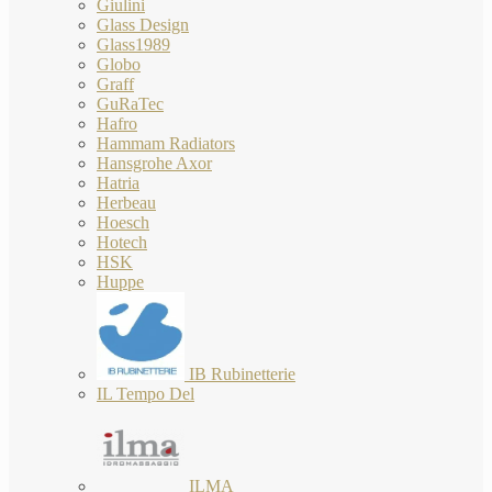
Giulini
Glass Design
Glass1989
Globo
Graff
GuRaTec
Hafro
Hammam Radiators
Hansgrohe Axor
Hatria
Herbeau
Hoesch
Hotech
HSK
Huppe
IB Rubinetterie
IL Tempo Del
ILMA