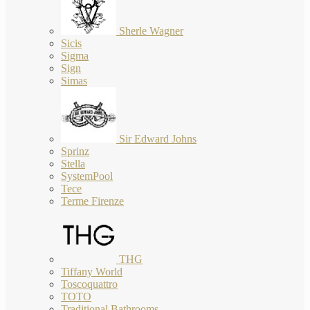
Sherle Wagner
Sicis
Sigma
Sign
Simas
Sir Edward Johns
Sprinz
Stella
SystemPool
Tece
Terme Firenze
THG
Tiffany World
Toscoquattro
TOTO
Traditional Bathrooms