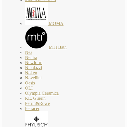
MOMA
MTI Bath
Nea
Neutra
Newform
Nicolazzi
Noken
Novellini
Oasis
OLI
Olympia Ceramica
P.E. Guerin
Perrin&Rowe
Petracer