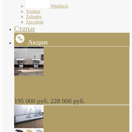
Windisch
Ypsilon
Zehnder
Zucchetti
Статьи
Акции
Butterfly Scarabeo КОМПЛЕКТ санфаянса
(унитаз и биде) напольные снаружи декор
глянцевая платина В НАЛИЧИИ
195 000 руб.
228 000 руб.