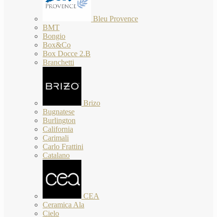
Bleu Provence
BMT
Bongio
Box&Co
Box Docce 2.B
Branchetti
Brizo
Bugnatese
Burlington
California
Carimali
Carlo Frattini
Catalano
CEA
Ceramica Ala
Cielo