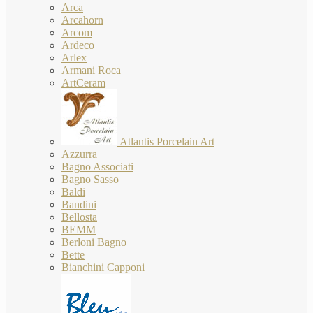
Arca
Arcahorn
Arcom
Ardeco
Arlex
Armani Roca
ArtCeram
Atlantis Porcelain Art
Azzurra
Bagno Associati
Bagno Sasso
Baldi
Bandini
Bellosta
BEMM
Berloni Bagno
Bette
Bianchini Capponi