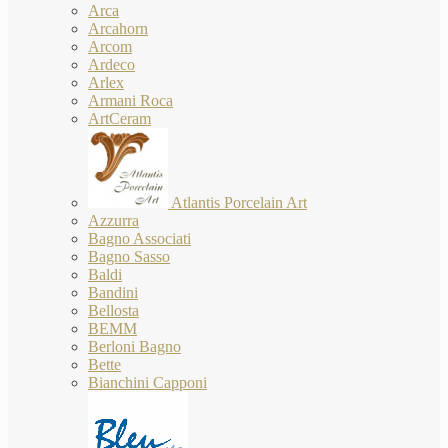
Arca
Arcahorn
Arcom
Ardeco
Arlex
Armani Roca
ArtCeram
Atlantis Porcelain Art
Azzurra
Bagno Associati
Bagno Sasso
Baldi
Bandini
Bellosta
BEMM
Berloni Bagno
Bette
Bianchini Capponi