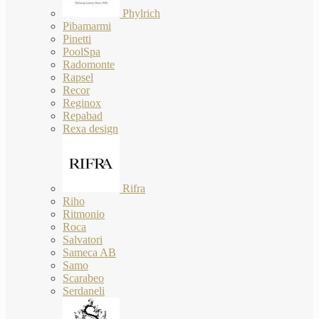
Phylrich
Pibamarmi
Pinetti
PoolSpa
Radomonte
Rapsel
Recor
Reginox
Repabad
Rexa design
Rifra
Riho
Ritmonio
Roca
Salvatori
Sameca AB
Samo
Scarabeo
Serdaneli