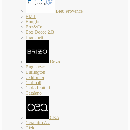
Bleu Provence
BMT
Bongio
Box&Co
Box Docce 2.B
Branchetti
Brizo
Bugnatese
Burlington
California
Carimali
Carlo Frattini
Catalano
CEA
Ceramica Ala
Cielo