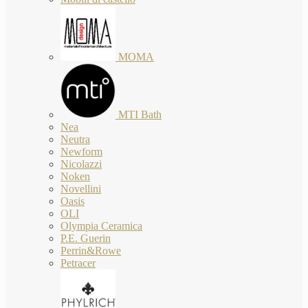
MOMA
MTI Bath
Nea
Neutra
Newform
Nicolazzi
Noken
Novellini
Oasis
OLI
Olympia Ceramica
P.E. Guerin
Perrin&Rowe
Petracer