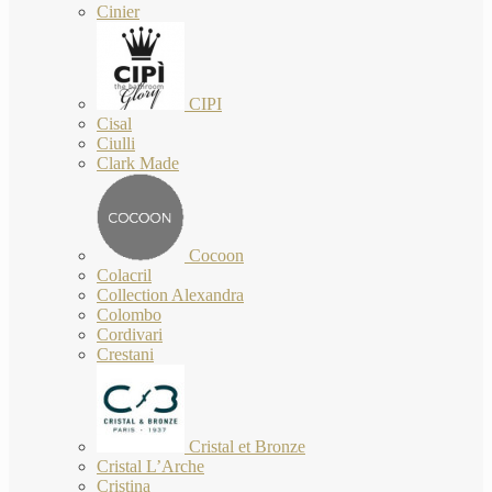
Cinier
CIPI
Cisal
Ciulli
Clark Made
Cocoon
Colacril
Collection Alexandra
Colombo
Cordivari
Crestani
Cristal et Bronze
Cristal L’Arche
Cristina