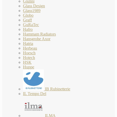
Giulini
Glass Design
Glass1989
Globo
Graff
GuRaTec
Hafro
Hammam Radiators
Hansgrohe Axor
Hatria
Herbeau
Hoesch
Hotech
HSK
Huppe
IB Rubinetterie
IL Tempo Del
ILMA