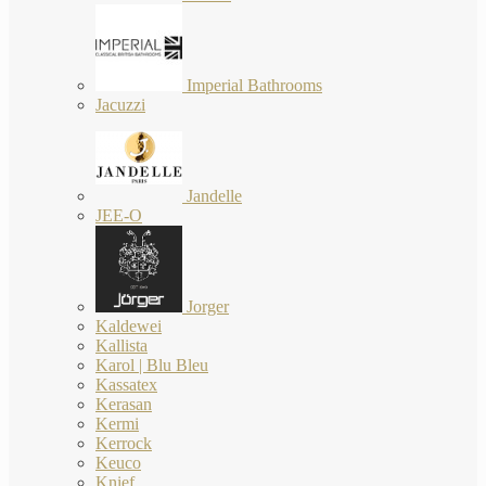
Imperial Bathrooms
Jacuzzi
Jandelle
JEE-O
Jorger
Kaldewei
Kallista
Karol | Blu Bleu
Kassatex
Kerasan
Kermi
Kerrock
Keuco
Knief