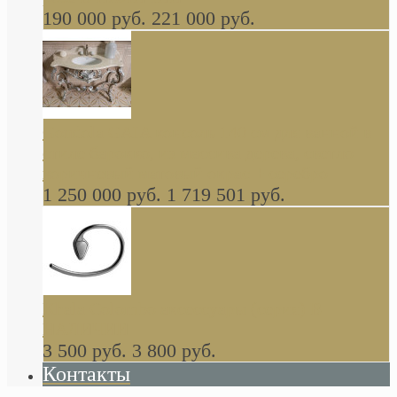
190 000 руб.
221 000 руб.
Gondola GAIA консоль 140 см для ванной в
стиле барокко, из массива дерева, светло
коричневый матовый окрас + серебро
1 250 000 руб.
1 719 501 руб.
Khala Colombo аксессуары (серия) В
НАЛИЧИИ
3 500 руб.
3 800 руб.
Контакты