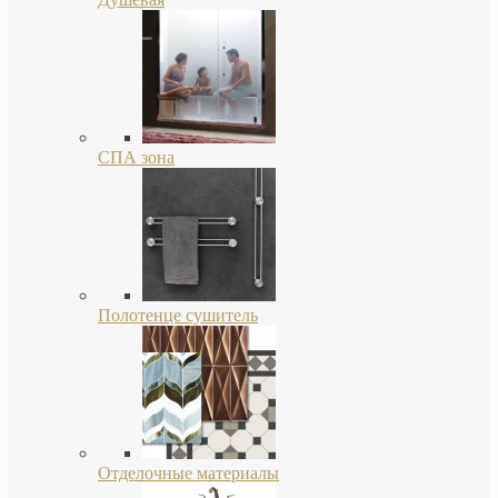
СПА зона
Полотенце сушитель
Отделочные материалы