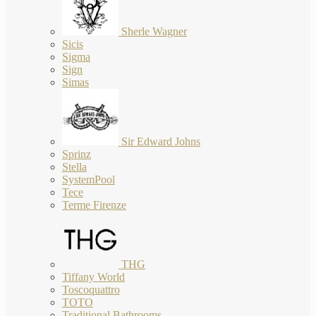
Sherle Wagner
Sicis
Sigma
Sign
Simas
Sir Edward Johns
Sprinz
Stella
SystemPool
Tece
Terme Firenze
THG
Tiffany World
Toscoquattro
TOTO
Traditional Bathrooms