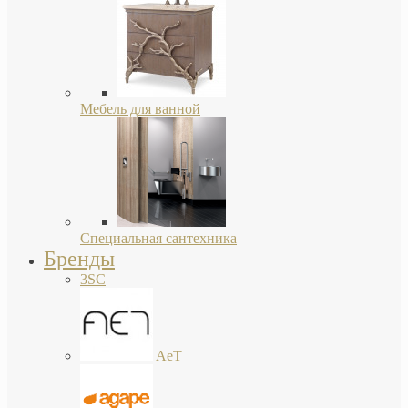
Мебель для ванной
Специальная сантехника
Бренды
3SC
AeT