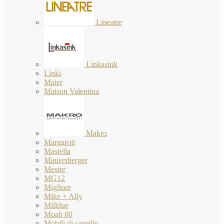
Lineatre
Linkasink
Linki
Maier
Maison Valentina
Makro
Margaroli
Mastella
Mauersberger
Mestre
MG12
Migliore
Mike + Ally
Milldue
Moab 80
Mobili di castello