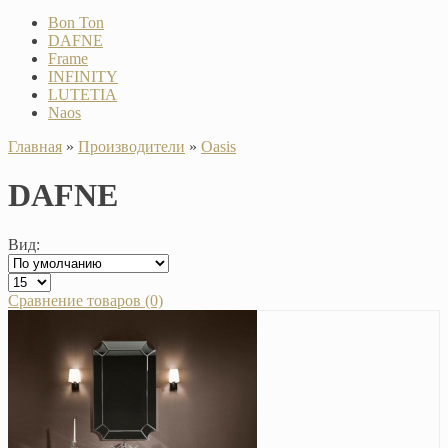
Bon Ton
DAFNE
Frame
INFINITY
LUTETIA
Naos
Главная
»
Производители
»
Oasis
DAFNE
Вид:
Сравнение товаров (0)