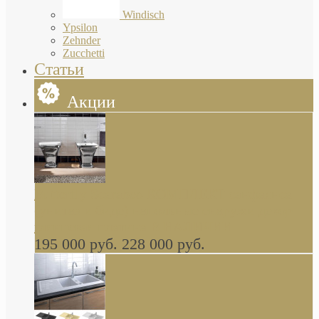
Windisch
Ypsilon
Zehnder
Zucchetti
Статьи
Акции
Butterfly Scarabeo КОМПЛЕКТ санфаянса
(унитаз и биде) напольные снаружи декор
глянцевая платина В НАЛИЧИИ
195 000 руб.
228 000 руб.