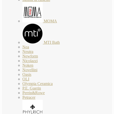
MOMA
MTI Bath
Nea
Neutra
Newform
Nicolazzi
Noken
Novellini
Oasis
OLI
Olympia Ceramica
P.E. Guerin
Perrin&Rowe
Petracer