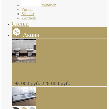
Windisch
Ypsilon
Zehnder
Zucchetti
Статьи
Акции
Butterfly Scarabeo КОМПЛЕКТ санфаянса
(унитаз и биде) напольные снаружи декор
глянцевая платина В НАЛИЧИИ
195 000 руб.
228 000 руб.