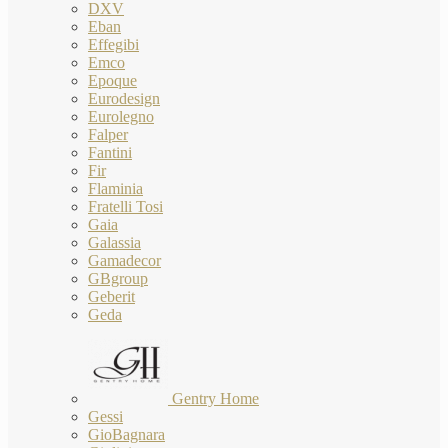
DXV
Eban
Effegibi
Emco
Epoque
Eurodesign
Eurolegno
Falper
Fantini
Fir
Flaminia
Fratelli Tosi
Gaia
Galassia
Gamadecor
GBgroup
Geberit
Geda
Gentry Home
Gessi
GioBagnara