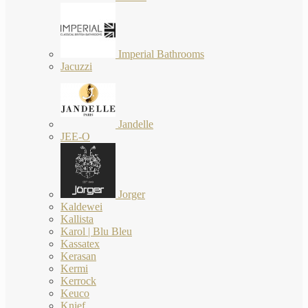
Imperial Bathrooms
Jacuzzi
Jandelle
JEE-O
Jorger
Kaldewei
Kallista
Karol | Blu Bleu
Kassatex
Kerasan
Kermi
Kerrock
Keuco
Knief