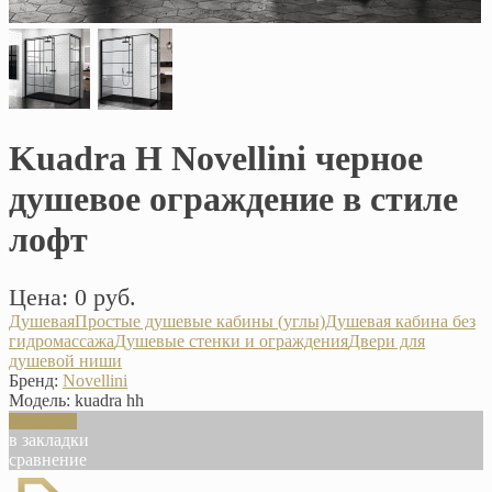
Kuadra H Novellini черное
душевое ограждение в стиле
лофт
Цена: 0 руб.
Душевая
Простые душевые кабины (углы)
Душевая кабина без
гидромассажа
Душевые стенки и ограждения
Двери для
душевой ниши
Бренд:
Novellini
Модель:
kuadra hh
В корзину
в закладки
сравнение