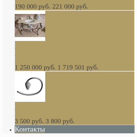
190 000 руб.
221 000 руб.
Gondola GAIA консоль 140 см для ванной в
стиле барокко, из массива дерева, светло
коричневый матовый окрас + серебро
1 250 000 руб.
1 719 501 руб.
Khala Colombo аксессуары (серия) В
НАЛИЧИИ
3 500 руб.
3 800 руб.
Контакты