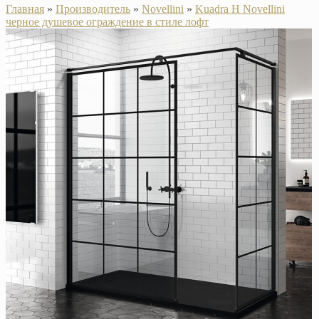
Главная
»
Производитель
»
Novellini
»
Kuadra H Novellini
черное душевое ограждение в стиле лофт