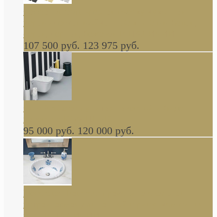
Cassia Duravit врезная сверху кухонная
керамическая мойка 1160 x 510 мм белая,
серая, черная, бежевая В НАЛИЧИИ
107 500 руб.
123 975 руб.
Cow ArtCeram унитаз навесной и биде
навесное КОМПЛЕКТ
95 000 руб.
120 000 руб.
Decorated Bathroom раковина овальная
встраиваемая для ванной с рисунком синяя
роза В НАЛИЧИИ