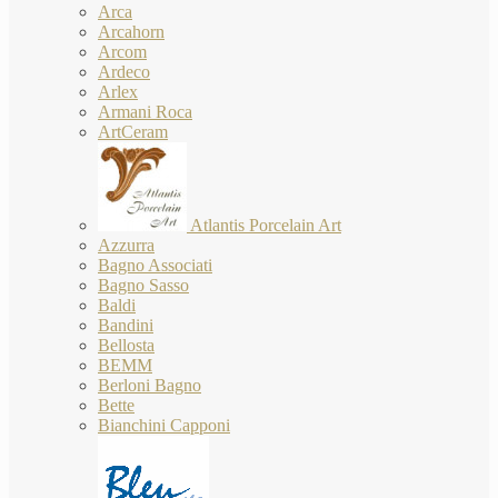
Arca
Arcahorn
Arcom
Ardeco
Arlex
Armani Roca
ArtCeram
Atlantis Porcelain Art
Azzurra
Bagno Associati
Bagno Sasso
Baldi
Bandini
Bellosta
BEMM
Berloni Bagno
Bette
Bianchini Capponi