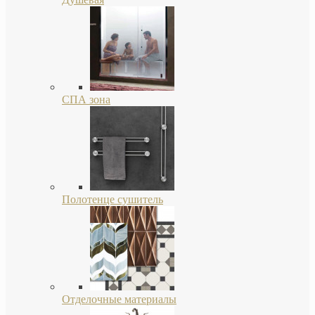
СПА зона
Полотенце сушитель
Отделочные материалы