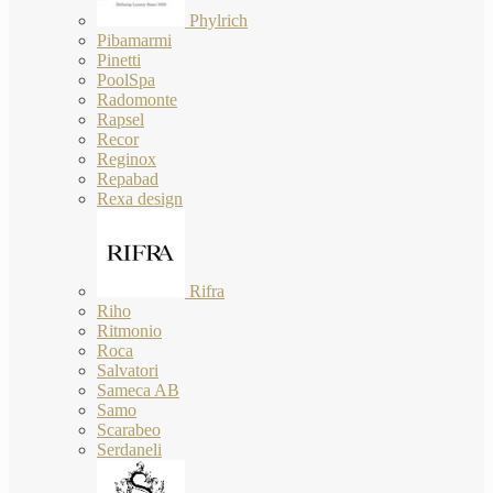
Phylrich
Pibamarmi
Pinetti
PoolSpa
Radomonte
Rapsel
Recor
Reginox
Repabad
Rexa design
Rifra
Riho
Ritmonio
Roca
Salvatori
Sameca AB
Samo
Scarabeo
Serdaneli