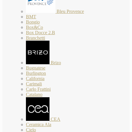
Bleu Provence
BMT
Bongio
Box&Co
Box Docce 2.B
Branchetti
Brizo
Bugnatese
Burlington
California
Carimali
Carlo Frattini
Catalano
CEA
Ceramica Ala
Cielo