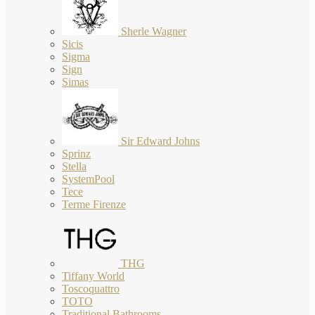
Sherle Wagner
Sicis
Sigma
Sign
Simas
Sir Edward Johns
Sprinz
Stella
SystemPool
Tece
Terme Firenze
THG
Tiffany World
Toscoquattro
TOTO
Traditional Bathrooms