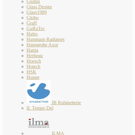
Giulini
Glass Design
Glass1989
Globo
Graff
GuRaTec
Hafro
Hammam Radiators
Hansgrohe Axor
Hatria
Herbeau
Hoesch
Hotech
HSK
Huppe
IB Rubinetterie
IL Tempo Del
ILMA