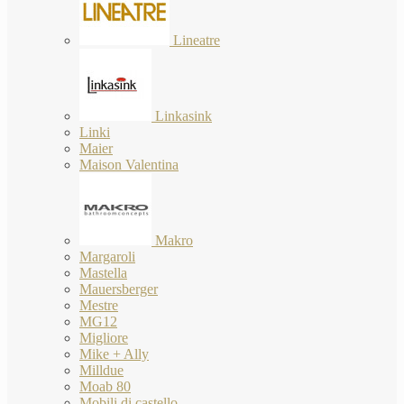
Lineatre
Linkasink
Linki
Maier
Maison Valentina
Makro
Margaroli
Mastella
Mauersberger
Mestre
MG12
Migliore
Mike + Ally
Milldue
Moab 80
Mobili di castello