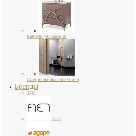
Мебель для ванной
Специальная сантехника
Бренды
3SC
AeT