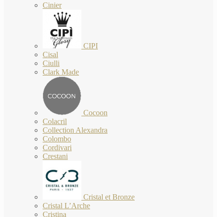
Cinier
CIPI
Cisal
Ciulli
Clark Made
Cocoon
Colacril
Collection Alexandra
Colombo
Cordivari
Crestani
Cristal et Bronze
Cristal L’Arche
Cristina