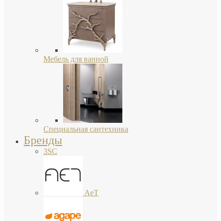
Мебель для ванной
Специальная сантехника
Бренды
3SC
AeT