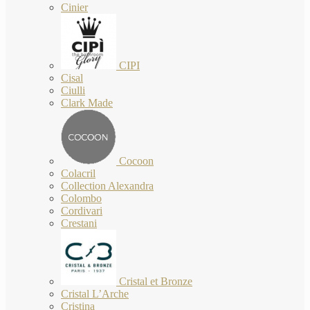
Cinier
CIPI
Cisal
Ciulli
Clark Made
Cocoon
Colacril
Collection Alexandra
Colombo
Cordivari
Crestani
Cristal et Bronze
Cristal L’Arche
Cristina