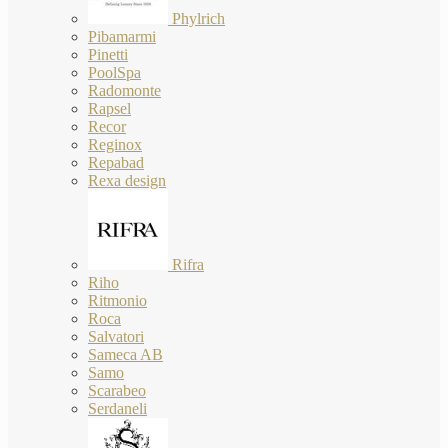
Phylrich
Pibamarmi
Pinetti
PoolSpa
Radomonte
Rapsel
Recor
Reginox
Repabad
Rexa design
Rifra
Riho
Ritmonio
Roca
Salvatori
Sameca AB
Samo
Scarabeo
Serdaneli