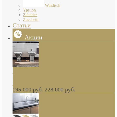
Windisch
Ypsilon
Zehnder
Zucchetti
Статьи
Акции
Butterfly Scarabeo КОМПЛЕКТ санфаянса
(унитаз и биде) напольные снаружи декор
глянцевая платина В НАЛИЧИИ
195 000 руб.
228 000 руб.