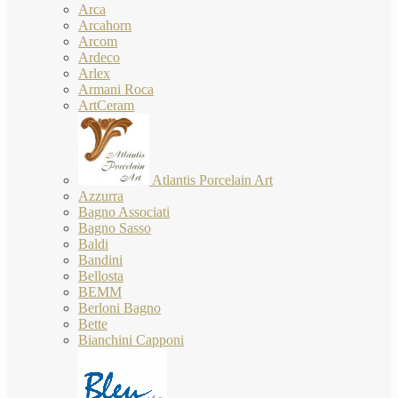
Arca
Arcahorn
Arcom
Ardeco
Arlex
Armani Roca
ArtCeram
Atlantis Porcelain Art
Azzurra
Bagno Associati
Bagno Sasso
Baldi
Bandini
Bellosta
BEMM
Berloni Bagno
Bette
Bianchini Capponi