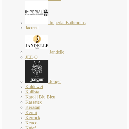
Imperial Bathrooms
Jacuzzi
Jandelle
JEE-O
Jorger
Kaldewei
Kallista
Karol | Blu Bleu
Kassatex
Kerasan
Kermi
Kerrock
Keuco
Knief