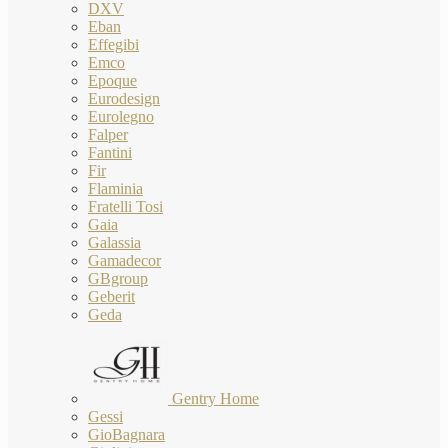
DXV
Eban
Effegibi
Emco
Epoque
Eurodesign
Eurolegno
Falper
Fantini
Fir
Flaminia
Fratelli Tosi
Gaia
Galassia
Gamadecor
GBgroup
Geberit
Geda
Gentry Home
Gessi
GioBagnara