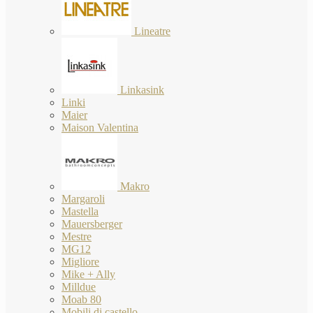
Lineatre
Linkasink
Linki
Maier
Maison Valentina
Makro
Margaroli
Mastella
Mauersberger
Mestre
MG12
Migliore
Mike + Ally
Milldue
Moab 80
Mobili di castello