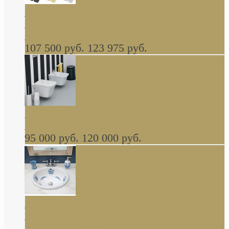
Cassia Duravit врезная сверху кухонная
керамическая мойка 1160 x 510 мм белая,
серая, черная, бежевая В НАЛИЧИИ
107 500 руб.
123 975 руб.
Cow ArtCeram унитаз навесной и биде
навесное КОМПЛЕКТ
95 000 руб.
120 000 руб.
Decorated Bathroom раковина овальная
встраиваемая для ванной с рисунком синяя
роза В НАЛИЧИИ