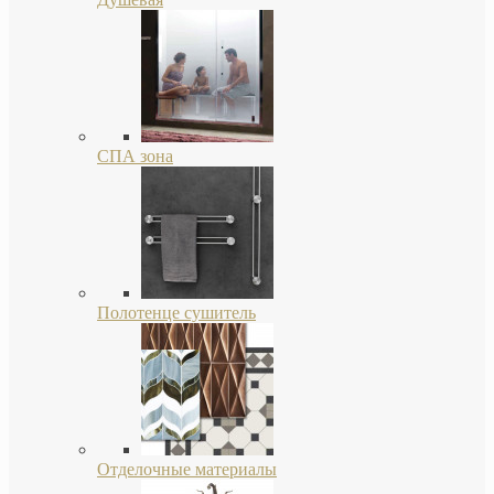
СПА зона
Полотенце сушитель
Отделочные материалы