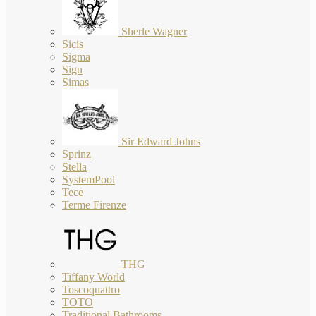
Sherle Wagner
Sicis
Sigma
Sign
Simas
Sir Edward Johns
Sprinz
Stella
SystemPool
Tece
Terme Firenze
THG
Tiffany World
Toscoquattro
TOTO
Traditional Bathrooms