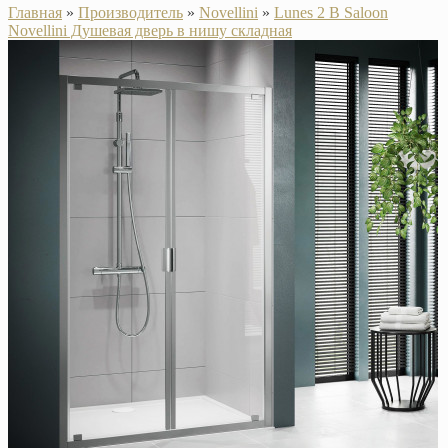
Главная
»
Производитель
»
Novellini
»
Lunes 2 B Saloon
Novellini Душевая дверь в нишу складная