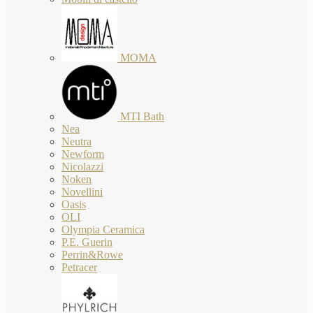
MOMA
MTI Bath
Nea
Neutra
Newform
Nicolazzi
Noken
Novellini
Oasis
OLI
Olympia Ceramica
P.E. Guerin
Perrin&Rowe
Petracer