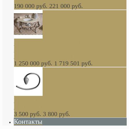
190 000 руб.
221 000 руб.
Gondola GAIA консоль 140 см для ванной в
стиле барокко, из массива дерева, светло
коричневый матовый окрас + серебро
1 250 000 руб.
1 719 501 руб.
Khala Colombo аксессуары (серия) В
НАЛИЧИИ
3 500 руб.
3 800 руб.
Контакты