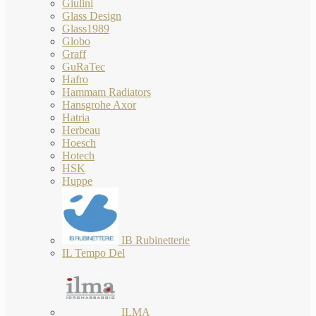
Giulini
Glass Design
Glass1989
Globo
Graff
GuRaTec
Hafro
Hammam Radiators
Hansgrohe Axor
Hatria
Herbeau
Hoesch
Hotech
HSK
Huppe
IB Rubinetterie
IL Tempo Del
ILMA