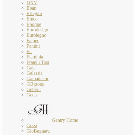
DXV
Eban
Effegibi
Emco
Epoque
Eurodesign
Eurolegno
Falper
Fantini
Fir
Flaminia
Fratelli Tosi
Gaia
Galassia
Gamadecor
GBgroup
Geberit
Geda
Gentry Home
Gessi
GioBagnara