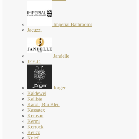
Imperial Bathrooms
Jacuzzi
Jandelle
JEE-O
Jorger
Kaldewei
Kallista
Karol | Blu Bleu
Kassatex
Kerasan
Kermi
Kerrock
Keuco
Knief