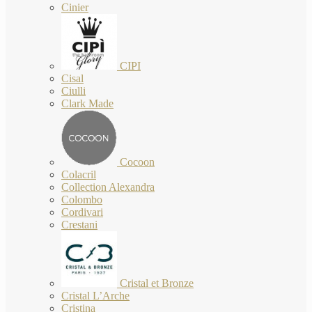
Cinier
CIPI
Cisal
Ciulli
Clark Made
Cocoon
Colacril
Collection Alexandra
Colombo
Cordivari
Crestani
Cristal et Bronze
Cristal L’Arche
Cristina