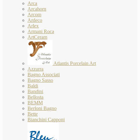
Arca
Arcahorn
Arcom
Ardeco
Arlex
Armani Roca
ArtCeram
Atlantis Porcelain Art
Azzurra
Bagno Associati
Bagno Sasso
Baldi
Bandini
Bellosta
BEMM
Berloni Bagno
Bette
Bianchini Capponi