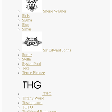
Sherle Wagner
Sicis
Sigma
Sign
Simas
Sir Edward Johns
Sprinz
Stella
SystemPool
Tece
Terme Firenze
THG
Tiffany World
Toscoquattro
TOTO
Traditional Bathrooms