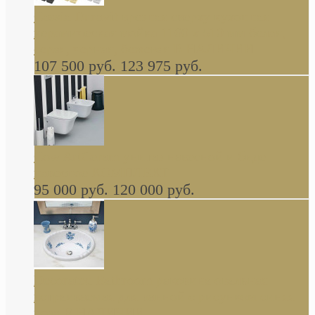
Cassia Duravit врезная сверху кухонная
керамическая мойка 1160 x 510 мм белая,
серая, черная, бежевая В НАЛИЧИИ
107 500 руб.
123 975 руб.
Cow ArtCeram унитаз навесной и биде
навесное КОМПЛЕКТ
95 000 руб.
120 000 руб.
Decorated Bathroom раковина овальная
встраиваемая для ванной с рисунком синяя
роза В НАЛИЧИИ