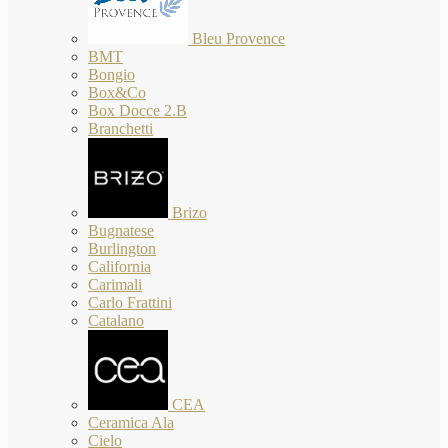
Bleu Provence
BMT
Bongio
Box&Co
Box Docce 2.B
Branchetti
Brizo
Bugnatese
Burlington
California
Carimali
Carlo Frattini
Catalano
CEA
Ceramica Ala
Cielo