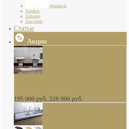
Windisch
Ypsilon
Zehnder
Zucchetti
Статьи
Акции
Butterfly Scarabeo КОМПЛЕКТ санфаянса
(унитаз и биде) напольные снаружи декор
глянцевая платина В НАЛИЧИИ
195 000 руб.
228 000 руб.