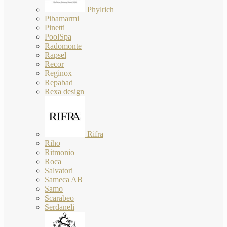
Phylrich
Pibamarmi
Pinetti
PoolSpa
Radomonte
Rapsel
Recor
Reginox
Repabad
Rexa design
Rifra
Riho
Ritmonio
Roca
Salvatori
Sameca AB
Samo
Scarabeo
Serdaneli