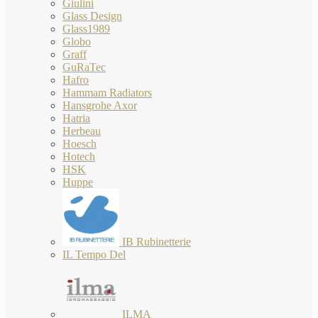
Giulini
Glass Design
Glass1989
Globo
Graff
GuRaTec
Hafro
Hammam Radiators
Hansgrohe Axor
Hatria
Herbeau
Hoesch
Hotech
HSK
Huppe
IB Rubinetterie
IL Tempo Del
ILMA