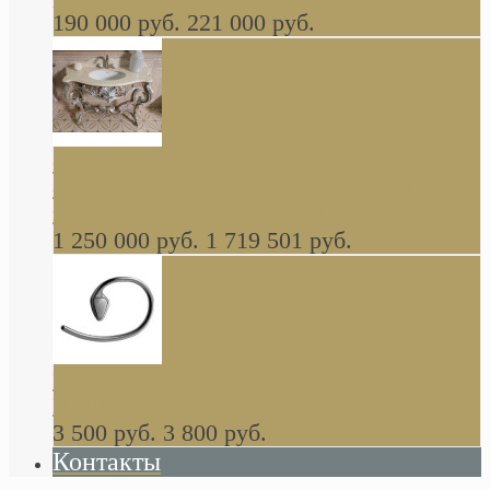
190 000 руб.
221 000 руб.
Gondola GAIA консоль 140 см для ванной в
стиле барокко, из массива дерева, светло
коричневый матовый окрас + серебро
1 250 000 руб.
1 719 501 руб.
Khala Colombo аксессуары (серия) В
НАЛИЧИИ
3 500 руб.
3 800 руб.
Контакты