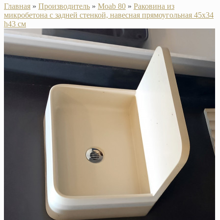
Главная
»
Производитель
»
Moab 80
»
Раковина из
микробетона с задней стенкой, навесная прямоугольная 45х34
h43 см