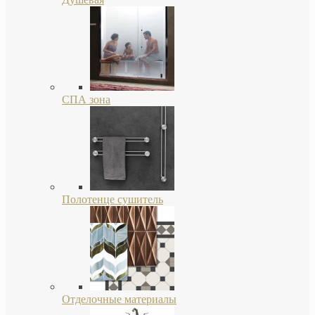
СПА зона
Полотенце сушитель
Отделочные материалы