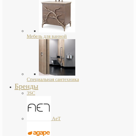
Мебель для ванной
Специальная сантехника
Бренды
3SC
AeT