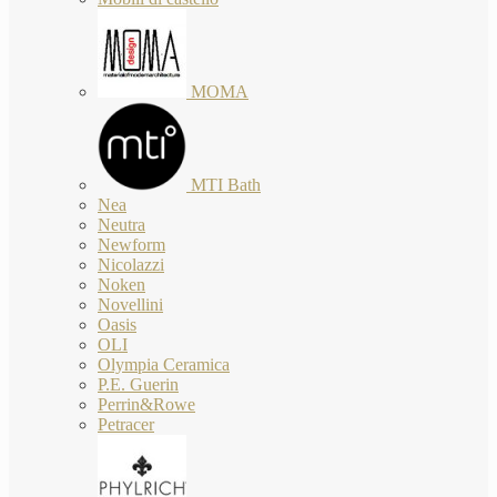
MOMA
MTI Bath
Nea
Neutra
Newform
Nicolazzi
Noken
Novellini
Oasis
OLI
Olympia Ceramica
P.E. Guerin
Perrin&Rowe
Petracer