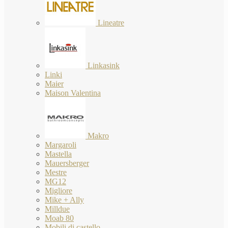
Lineatre
Linkasink
Linki
Maier
Maison Valentina
Makro
Margaroli
Mastella
Mauersberger
Mestre
MG12
Migliore
Mike + Ally
Milldue
Moab 80
Mobili di castello