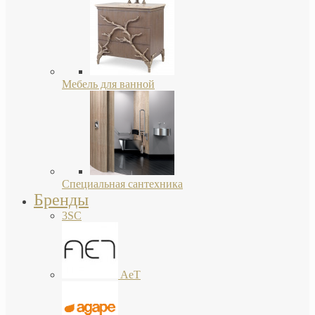
Мебель для ванной
Специальная сантехника
Бренды
3SC
AeT