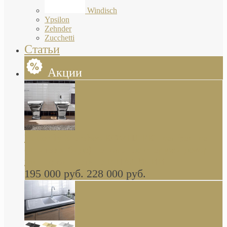
Windisch
Ypsilon
Zehnder
Zucchetti
Статьи
Акции
Butterfly Scarabeo КОМПЛЕКТ санфаянса
(унитаз и биде) напольные снаружи декор
глянцевая платина В НАЛИЧИИ
195 000 руб.
228 000 руб.