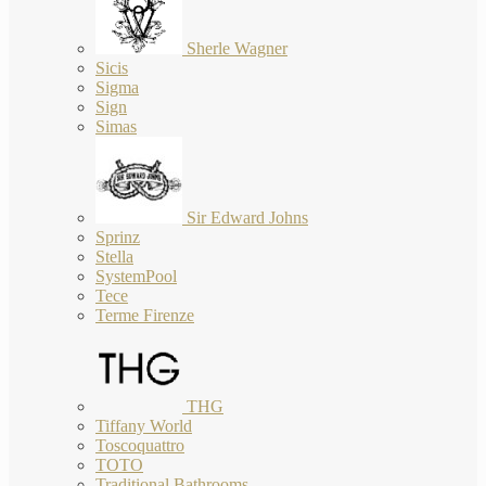
Sherle Wagner
Sicis
Sigma
Sign
Simas
Sir Edward Johns
Sprinz
Stella
SystemPool
Tece
Terme Firenze
THG
Tiffany World
Toscoquattro
TOTO
Traditional Bathrooms