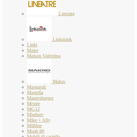
Lineatre
Linkasink
Linki
Maier
Maison Valentina
Makro
Margaroli
Mastella
Mauersberger
Mestre
MG12
Migliore
Mike + Ally
Milldue
Moab 80
Mobili di castello