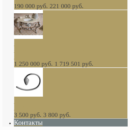
190 000 руб.
221 000 руб.
Gondola GAIA консоль 140 см для ванной в
стиле барокко, из массива дерева, светло
коричневый матовый окрас + серебро
1 250 000 руб.
1 719 501 руб.
Khala Colombo аксессуары (серия) В
НАЛИЧИИ
3 500 руб.
3 800 руб.
Контакты