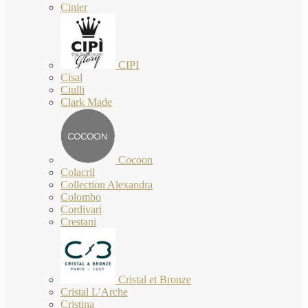
Cinier
CIPI
Cisal
Ciulli
Clark Made
Cocoon
Colacril
Collection Alexandra
Colombo
Cordivari
Crestani
Cristal et Bronze
Cristal L’Arche
Cristina