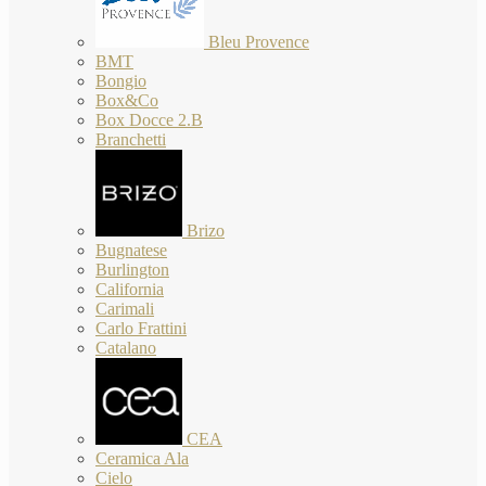
Bleu Provence
BMT
Bongio
Box&Co
Box Docce 2.B
Branchetti
Brizo
Bugnatese
Burlington
California
Carimali
Carlo Frattini
Catalano
CEA
Ceramica Ala
Cielo