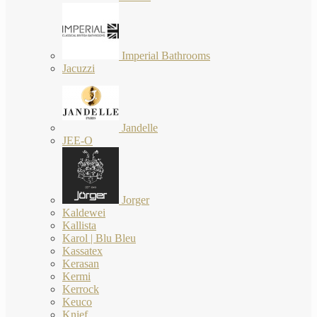
Imperial Bathrooms
Jacuzzi
Jandelle
JEE-O
Jorger
Kaldewei
Kallista
Karol | Blu Bleu
Kassatex
Kerasan
Kermi
Kerrock
Keuco
Knief