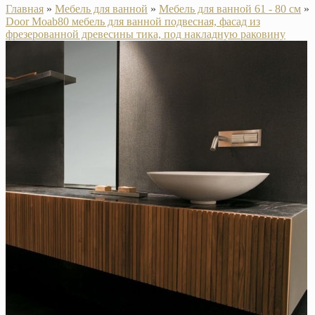
Главная
»
Мебель для ванной
»
Мебель для ванной 61 - 80 см
»
Door Moab80 мебель для ванной подвесная, фасад из
фрезерованной древесины тика, под накладную раковину