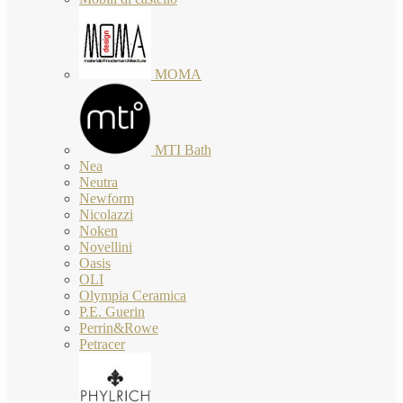
MOMA
MTI Bath
Nea
Neutra
Newform
Nicolazzi
Noken
Novellini
Oasis
OLI
Olympia Ceramica
P.E. Guerin
Perrin&Rowe
Petracer