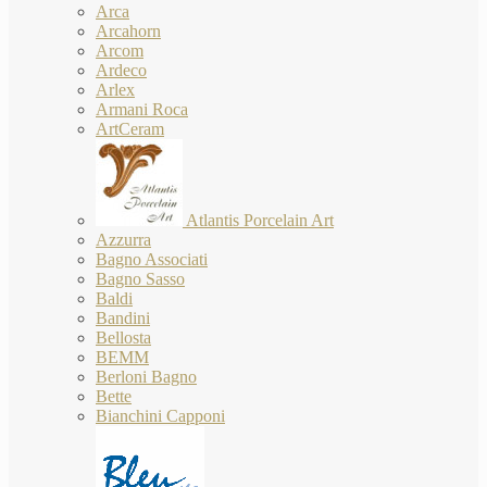
Arca
Arcahorn
Arcom
Ardeco
Arlex
Armani Roca
ArtCeram
Atlantis Porcelain Art
Azzurra
Bagno Associati
Bagno Sasso
Baldi
Bandini
Bellosta
BEMM
Berloni Bagno
Bette
Bianchini Capponi