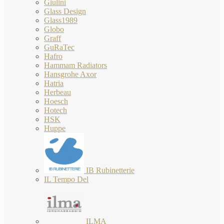
Giulini
Glass Design
Glass1989
Globo
Graff
GuRaTec
Hafro
Hammam Radiators
Hansgrohe Axor
Hatria
Herbeau
Hoesch
Hotech
HSK
Huppe
IB Rubinetterie
IL Tempo Del
ILMA