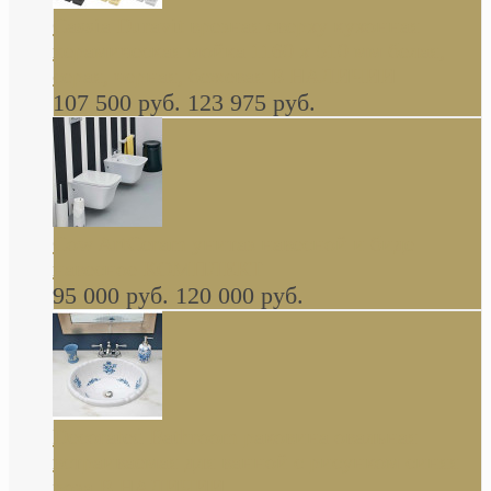
Cassia Duravit врезная сверху кухонная
керамическая мойка 1160 x 510 мм белая,
серая, черная, бежевая В НАЛИЧИИ
107 500 руб.
123 975 руб.
Cow ArtCeram унитаз навесной и биде
навесное КОМПЛЕКТ
95 000 руб.
120 000 руб.
Decorated Bathroom раковина овальная
встраиваемая для ванной с рисунком синяя
роза В НАЛИЧИИ