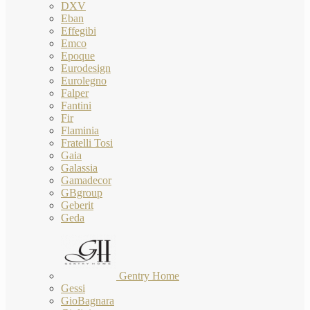
DXV
Eban
Effegibi
Emco
Epoque
Eurodesign
Eurolegno
Falper
Fantini
Fir
Flaminia
Fratelli Tosi
Gaia
Galassia
Gamadecor
GBgroup
Geberit
Geda
Gentry Home
Gessi
GioBagnara