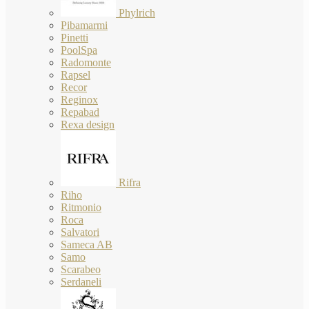
Phylrich
Pibamarmi
Pinetti
PoolSpa
Radomonte
Rapsel
Recor
Reginox
Repabad
Rexa design
Rifra
Riho
Ritmonio
Roca
Salvatori
Sameca AB
Samo
Scarabeo
Serdaneli