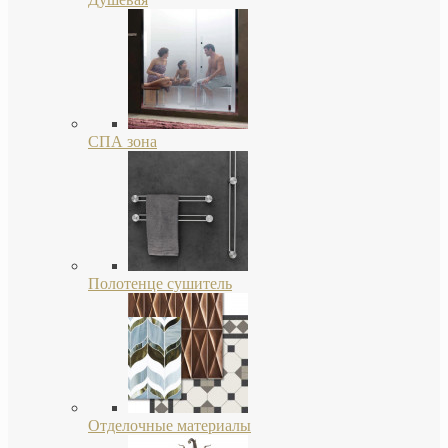
СПА зона
Полотенце сушитель
Отделочные материалы