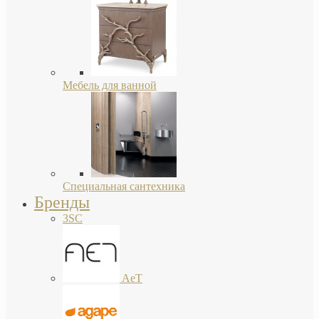
Мебель для ванной
Специальная сантехника
Бренды
3SC
AeT