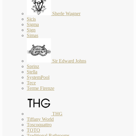
Sherle Wagner
Sicis
Sigma
Sign
Simas
Sir Edward Johns
Sprinz
Stella
SystemPool
Tece
Terme Firenze
THG
Tiffany World
Toscoquattro
TOTO
Traditional Bathrooms