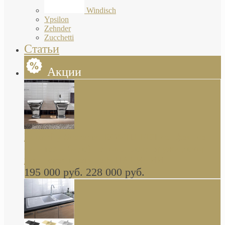
Windisch
Ypsilon
Zehnder
Zucchetti
Статьи
Акции
Butterfly Scarabeo КОМПЛЕКТ санфаянса
(унитаз и биде) напольные снаружи декор
глянцевая платина В НАЛИЧИИ
195 000 руб.
228 000 руб.