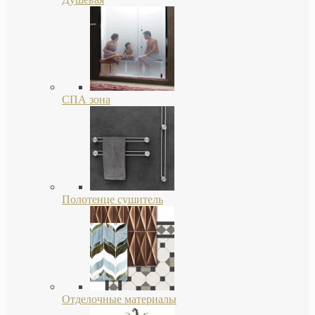
СПА зона
Полотенце сушитель
Отделочные материалы