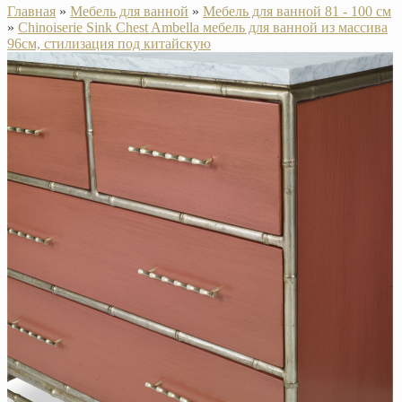
Главная
»
Мебель для ванной
»
Мебель для ванной 81 - 100 см
»
Chinoiserie Sink Chest Ambella мебель для ванной из массива
96см, стилизация под китайскую