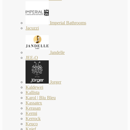
Imperial Bathrooms
Jacuzzi
Jandelle
JEE-O
Jorger
Kaldewei
Kallista
Karol | Blu Bleu
Kassatex
Kerasan
Kermi
Kerrock
Keuco
Knief