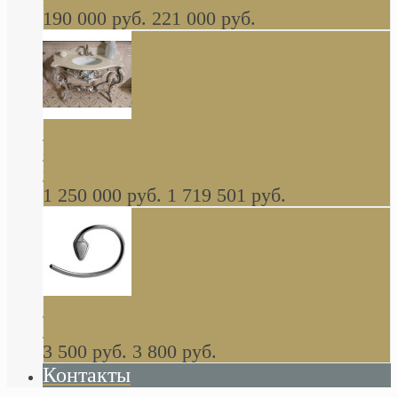
190 000 руб.
221 000 руб.
Gondola GAIA консоль 140 см для ванной в
стиле барокко, из массива дерева, светло
коричневый матовый окрас + серебро
1 250 000 руб.
1 719 501 руб.
Khala Colombo аксессуары (серия) В
НАЛИЧИИ
3 500 руб.
3 800 руб.
Контакты