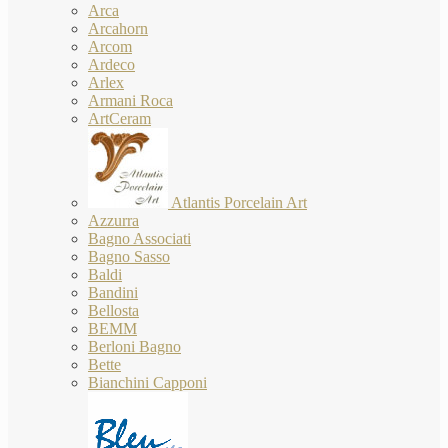
Arca
Arcahorn
Arcom
Ardeco
Arlex
Armani Roca
ArtCeram
Atlantis Porcelain Art
Azzurra
Bagno Associati
Bagno Sasso
Baldi
Bandini
Bellosta
BEMM
Berloni Bagno
Bette
Bianchini Capponi