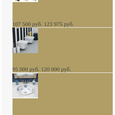
Cassia Duravit врезная сверху кухонная
керамическая мойка 1160 x 510 мм белая,
серая, черная, бежевая В НАЛИЧИИ
107 500 руб.
123 975 руб.
Cow ArtCeram унитаз навесной и биде
навесное КОМПЛЕКТ
95 000 руб.
120 000 руб.
Decorated Bathroom раковина овальная
встраиваемая для ванной с рисунком синяя
роза В НАЛИЧИИ