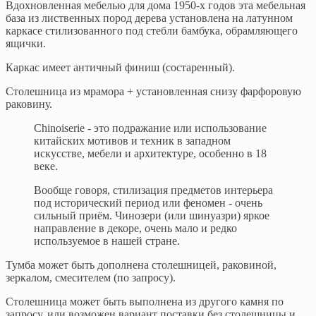
Вдохновленная мебелью для дома 1950-х годов эта мебельная
база из лиственных пород дерева установлена на латунном
каркасе стилизованного под стебли бамбука, обрамляющего
ящички.
Каркас имеет античный финиш (состаренный).
Столешница из мрамора + установленная снизу фарфоровую
раковину.
Chinoiserie - это подражание или использование
китайских мотивов и техник в западном
искусстве, мебели и архитектуре, особенно в 18
веке.
Вообще говоря, стилизация предметов интерьера
под исторический период или феномен - очень
сильный приём. Чинозери (или шинуазри) яркое
направление в декоре, очень мало и редко
используемое в нашей стране.
Тумба может быть дополнена столешницей, раковиной,
зеркалом, смесителем (по запросу).
Столешница может быть выполнена из другого камня по
запросу, или возможен вариант поставки без столешницы и