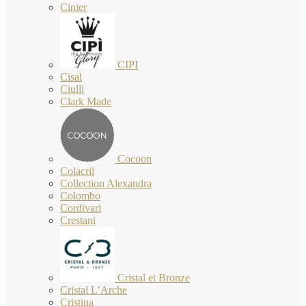
Cinier
CIPI
Cisal
Ciulli
Clark Made
Cocoon
Colacril
Collection Alexandra
Colombo
Cordivari
Crestani
Cristal et Bronze
Cristal L’Arche
Cristina