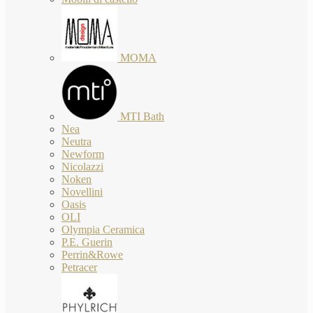
MOMA
MTI Bath
Nea
Neutra
Newform
Nicolazzi
Noken
Novellini
Oasis
OLI
Olympia Ceramica
P.E. Guerin
Perrin&Rowe
Petracer