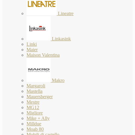
Lineatre
Linkasink
Linki
Maier
Maison Valentina
Makro
Margaroli
Mastella
Mauersberger
Mestre
MG12
Migliore
Mike + Ally
Milldue
Moab 80
Mobili di castello