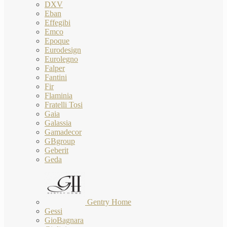
DXV
Eban
Effegibi
Emco
Epoque
Eurodesign
Eurolegno
Falper
Fantini
Fir
Flaminia
Fratelli Tosi
Gaia
Galassia
Gamadecor
GBgroup
Geberit
Geda
Gentry Home
Gessi
GioBagnara