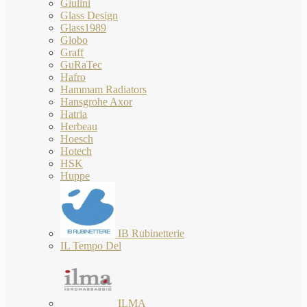
Giulini
Glass Design
Glass1989
Globo
Graff
GuRaTec
Hafro
Hammam Radiators
Hansgrohe Axor
Hatria
Herbeau
Hoesch
Hotech
HSK
Huppe
IB Rubinetterie
IL Tempo Del
ILMA