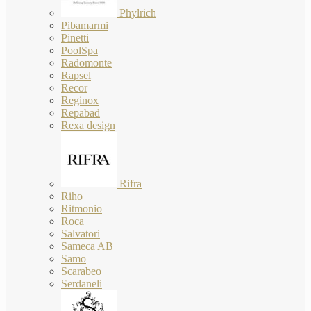
Phylrich
Pibamarmi
Pinetti
PoolSpa
Radomonte
Rapsel
Recor
Reginox
Repabad
Rexa design
Rifra
Riho
Ritmonio
Roca
Salvatori
Sameca AB
Samo
Scarabeo
Serdaneli