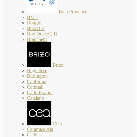
Bleu Provence
BMT
Bongio
Box&Co
Box Docce 2.B
Branchetti
Brizo
Bugnatese
Burlington
California
Carimali
Carlo Frattini
Catalano
CEA
Ceramica Ala
Cielo